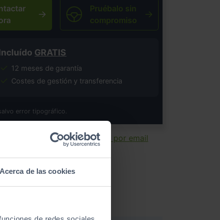
ntactar
Pruébalo sin
ora
compromiso
Incluído
GRATIS
12 meses de garantía
Costes de gestión y transferencia
salvo error tipográfico.
ir ficha
Enviar por email
Acerca de las cookies
 funciones de redes sociales