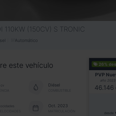
 110KW (150CV) S TRONIC
Automático
sel
e este vehículo
26%
des
PVP Nue
año 2023
Diésel
cv
46.146
ENCIA
COMBUSTIBLE
Oct. 2023
locidades
VELOCIDADES
MATRICULACIÓN
desde