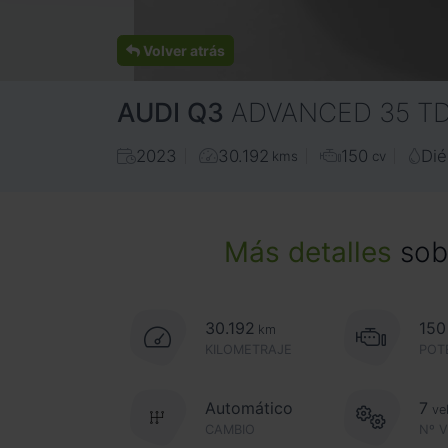
Volver atrás
AUDI
Q3
ADVANCED 35 TDI
2023
30.192
150
Dié
kms
cv
Más detalles
sobr
30.192
150
km
KILOMETRAJE
POT
Automático
7
ve
CAMBIO
Nº 