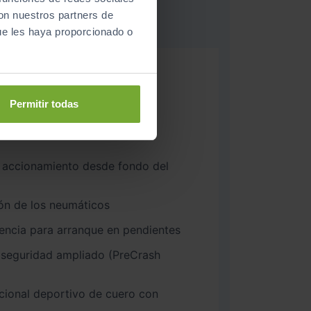
con nuestros partners de
ue les haya proporcionado o
ico de 7 marchas
bio de carril
Permitir todas
arcamiento
 accionamiento desde fondo del
ón de los neumáticos
tencia para arranque en pendientes
 seguridad ampliado (PreCrash
ncional deportivo de cuero con