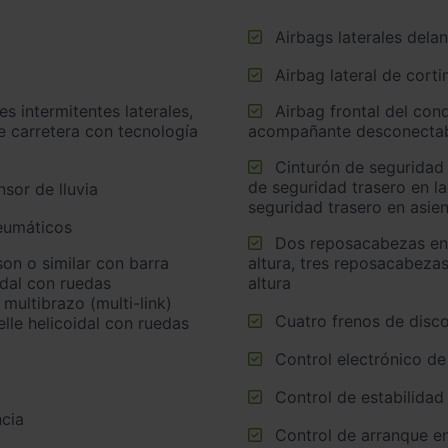
Airbags laterales dela
Airbag lateral de corti
Airbag frontal del conductor inteligente, airbag frontal del
e carretera con tecnología
acompañante desconectabl
Cinturón de seguridad trasero en lado conductor, cinturón
de seguridad trasero en l
sor de lluvia
seguridad trasero en asie
neumáticos
Dos reposacabezas en asientos delanteros ajustables en
altura, tres reposacabezas
idal con ruedas
altura
multibrazo (multi-link)
Cuatro frenos de disco
lle helicoidal con ruedas
Control electrónico de
Control de estabilidad
cia
Control de arranque e