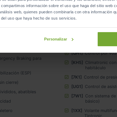
s, compartimos información sobre el uso que haga del sitio web 
 análisis web, quienes pueden combinarla con otra información q
r del uso que haya hecho de sus servicios.
tones y ciclistas
[G1C]
Cambio automát
[7Y1]
Asistente de cam
Personalizar
Llantas de aleación ligera 7J x 18”, pulgadas
[7X1]
Asistente de ap
[QH1]
Control por voz
mergency Braking para
[KH5]
Climatronic con
habitáculo
bilización (ESP)
[7K1]
Control de presi
sin cierre)
[UG1]
Control de asis
ivididos, abatibles
[7W1]
Con sistema de
ocidad
básico)
aletero
[1XX]
Volante multifu
Tiptronic