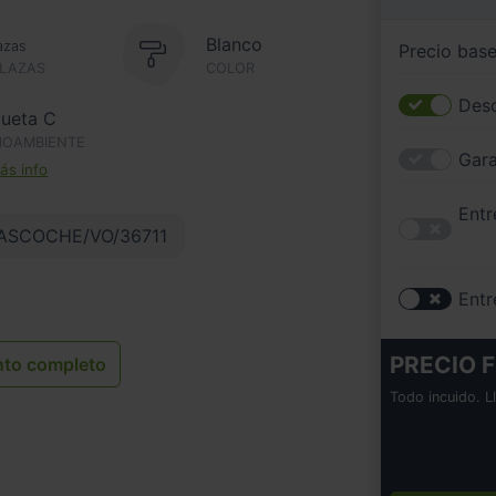
Blanco
azas
Precio bas
PLAZAS
COLOR
Desc
queta C
IOAMBIENTE
Gara
s info
Entr
ASCOCHE/VO/36711
Entr
PRECIO F
nto completo
Todo incuido. L