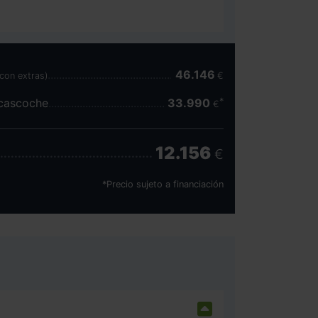
46.146
(con extras)
€
scascoche
33.990
€
12.156
€
*Precio sujeto a financiación