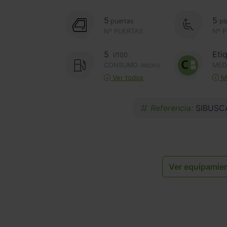
5
5
puertas
pl
Nº PUERTAS
Nº 
5
Eti
l/100
CONSUMO
MED
(MEDIO)
Ver todos
Má
Referencia:
SIBUSC
Ver equipamie