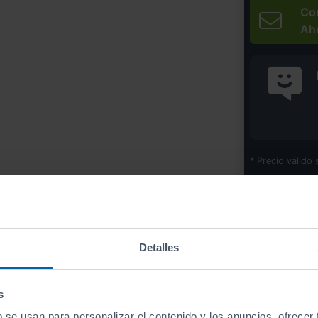
Co
Ah
* Precio válido 
Imprim
Detalles
Equipamiento
de este vehículo
s
b se usan para personalizar el contenido y los anuncios, ofrecer