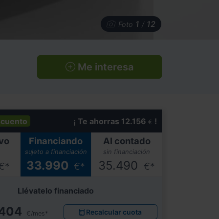
1
12
Foto
/
Me interesa
cuento
¡ Te ahorras 12.156
!
€
vo
Financiando
Al contado
sujeto a financiación
sin financiación
33.990
35.490
€*
€*
€*
Llévatelo financiado
404
Recalcular cuota
€/mes*