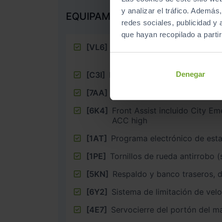
y analizar el tráfico. Ademá
EQUIPAMIENTO EXTRA
redes sociales, publicidad y
que hayan recopilado a parti
[VL6]
Medidas de protección de pea
ampliadas y anticipatorias
Denegar
[C3I]
[7AA]
Inmovilizador electrónico
[6K4]
Front Assist incluido City E
ACC high
[1AT]
Programa electrónico de esta
[1PE]
Tornillos de rueda antirrobo (
[5KN]
Respaldo y banco traseros, d
[6Y2]
Sistema de limitación de vel
[4E7]
Servocierre del portón del m