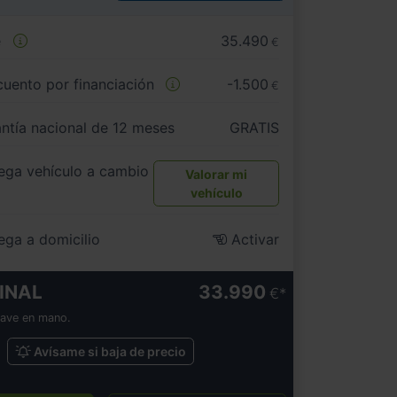
e
35.490
€
uento por financiación
-1.500
€
ntía nacional de 12 meses
GRATIS
ega vehículo a cambio
Valorar mi
vehículo
ega a domicilio
Activar
INAL
33.990
€
lave en mano.
Avísame si baja de precio