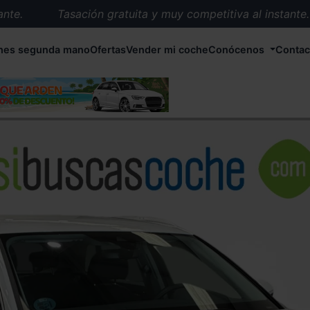
.
Tasación gratuita y muy competitiva al instante.
Entrega en 72 horas en cualquier punto de España.
hes segunda mano
Ofertas
Vender mi coche
Conócenos
Contac
Más de 1.000 coches en stock.
Más de 5.000 conductores satisfechos.
Buscamos el coche que tu quieras.
Nos ocupamos de todos los trámites.
Recogemos tu coche en cualquier parte de España.
Compramos tu coche. Pago inmediato.
Tasación gratuita y muy competitiva al instante.