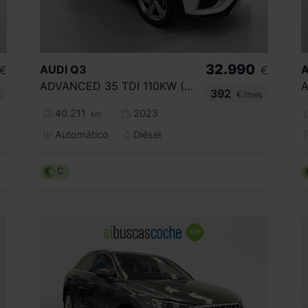
32.990
AUDI
Q3
A
€
€
ADVANCED 35 TDI 110KW (150CV) S TRONIC
392
s
€/mes
40.211
2023
km
Automático
Diésel
C