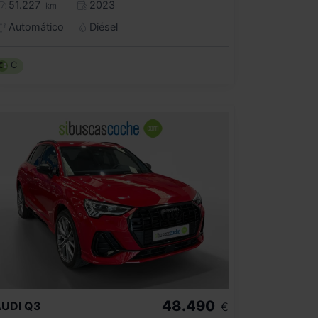
51.227
2023
km
Automático
Diésel
C
48.490
UDI
Q3
€