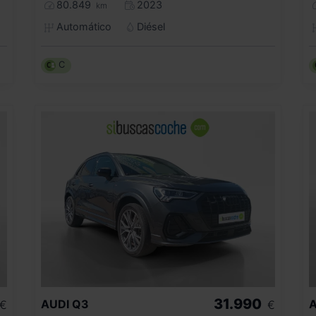
80.849
2023
km
Automático
Diésel
C
31.990
AUDI
Q3
A
€
€