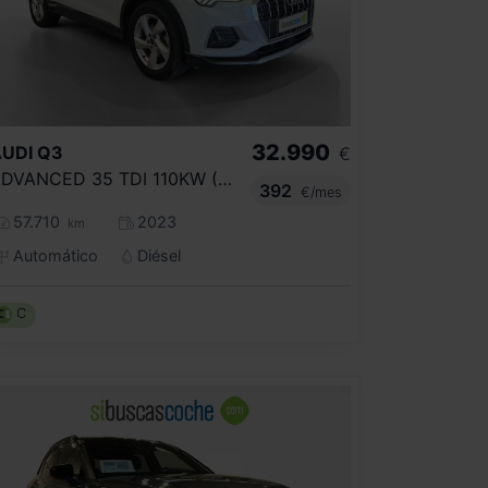
32.990
UDI
Q3
€
ADVANCED 35 TDI 110KW (150CV) S TRONIC
392
€/mes
57.710
2023
km
Automático
Diésel
C