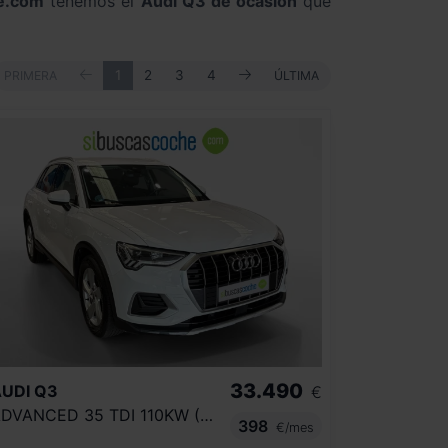
e.com
tenemos el
Audi Q3 de ocasión
que
ANTERIOR
SIGUIENTE
PRIMERA
1
2
3
4
ÚLTIMA
PRIMERA
ÚLTIMA
33.490
UDI
Q3
€
ADVANCED 35 TDI 110KW (150CV) S TRONIC
398
€/mes