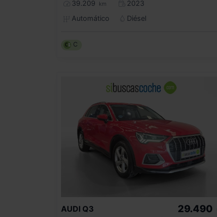
39.209
2023
km
Automático
Diésel
C
29.490
AUDI
Q3