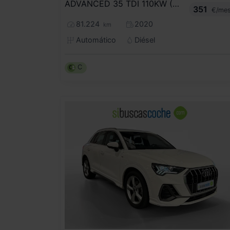
ADVANCED 35 TDI 110KW (150CV) S TRONIC
351
€/me
81.224
2020
km
Automático
Diésel
C