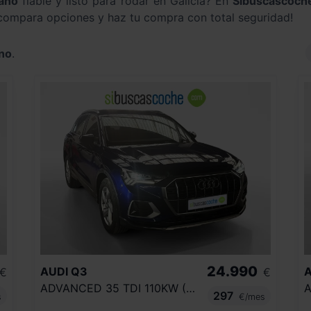
ano
fiable y listo para rodar en Galicia? En
Sibuscascoch
 compara opciones y haz tu compra con total seguridad!
no
.
24.990
AUDI
Q3
A
€
€
ADVANCED 35 TDI 110KW (150CV) S TRONIC
297
s
€/mes