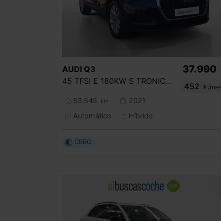
37.990
AUDI
Q3
45 TFSI E 180KW S TRONIC ADVANCED
452
€/me
53.545
2021
km
Automático
Híbrido
CERO