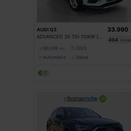
33.990
AUDI
Q3
ADVANCED 35 TDI 110KW (150CV) S TRONIC
404
€/me
80.249
2023
km
Automático
Diésel
C