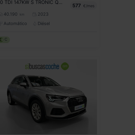
40 TDI 147KW S TRONIC QUATTRO BLACK LINE
577
€/mes
40.190
2023
km
Automático
Diésel
C