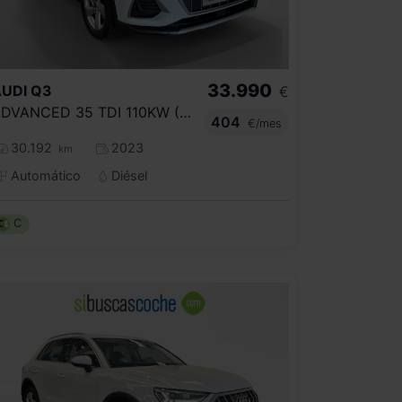
33.990
UDI
Q3
€
ADVANCED 35 TDI 110KW (150CV) S TRONIC
404
€/mes
30.192
2023
km
Automático
Diésel
C