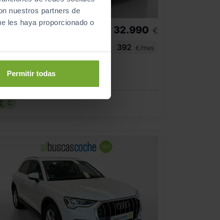
con nuestros partners de
ue les haya proporcionado o
32.990
UDI
Q3
€
ADVANCED 35 TDI 110KW (150CV) S TRONIC
392
€/mes
53.114
2023
km
Permitir todas
Automático
Diésel
C