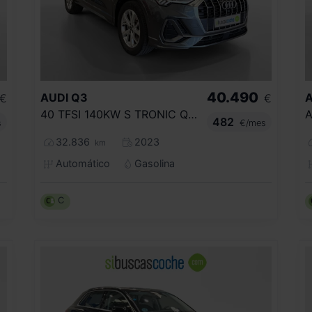
40.490
AUDI
Q3
A
€
€
40 TFSI 140KW S TRONIC QUATTRO S LINE
482
s
€/mes
32.836
2023
km
Automático
Gasolina
C