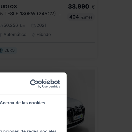
33.990
UDI
Q3
€
45 TFSI E 180KW (245CV) S TRONIC
404
€/mes
50.256
2021
km
Automático
Híbrido
CERO
Acerca de las cookies
 funciones de redes sociales