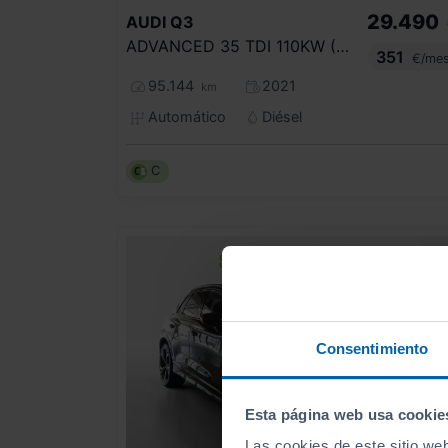
29.490
AUDI
Q3
ADVANCED 35 TDI 110KW (150CV) S TRONIC
351
€/me
95.144
2021
km
Automático
Diésel
C
Consentimiento
Esta página web usa cookie
Las cookies de este sitio we