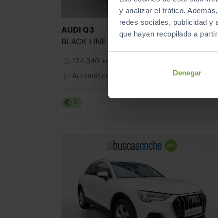
y analizar el tráfico. Ademá
redes sociales, publicidad y
31.990
AUDI
Q3
que hayan recopilado a parti
BLACK LINE 35 TDI 110KW (150CV) S TRONIC
381
€/me
124.340
2022
km
Denegar
Automático
Diésel
C