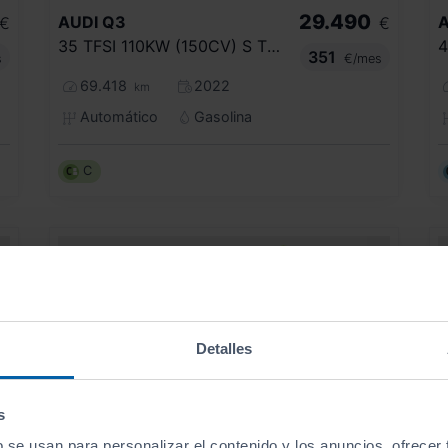
29.490
AUDI
Q3
A
€
€
35 TFSI 110KW (150CV) S TRONIC
351
s
€/mes
69.418
2022
km
Automático
Gasolina
C
Detalles
s
b se usan para personalizar el contenido y los anuncios, ofrecer