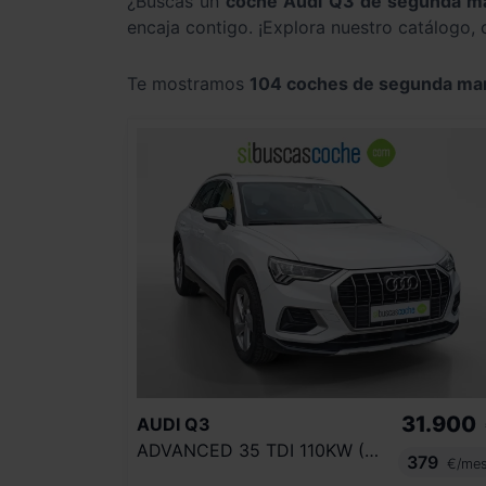
¿Buscas un
coche Audi Q3 de segunda m
encaja contigo. ¡Explora nuestro catálogo,
Te mostramos
104 coches de segunda ma
31.900
AUDI
Q3
ADVANCED 35 TDI 110KW (150CV) S TRONIC
379
€/me