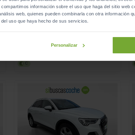
s, compartimos información sobre el uso que haga del sitio web 
 análisis web, quienes pueden combinarla con otra información q
34.990
AUDI
Q3
A
€
€
r del uso que haya hecho de sus servicios.
40 TFSI 140KW S TRONIC QUATTRO S LINE
416
s
€/mes
42.679
2021
km
Personalizar
Automático
Gasolina
C