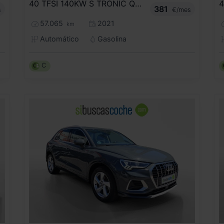
40 TFSI 140KW S TRONIC QUATTR BLACK LINE
381
s
€/mes
57.065
2021
km
Automático
Gasolina
C