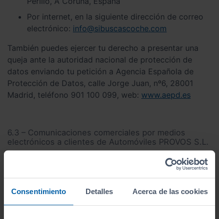
Perillo, A Coruña, España
Por internet, en la siguiente dirección de correo
electrónico:
info@sibuscascoche.com
También puedes ejercer tu derecho a presentar una
queja ante la autoridad nacional de protección de
datos enviando tu petición a Agencia Española de
Protección de Datos, calle Jorge Juan, nº6, 28001
Madrid, teléfono 901 100 099, web:
www.aepd.es
6.3 – Comunicaciones comerciales por medios
electrónicos a clientes de Automóviles PROVOS S.L.
Te recordamos que, como Cliente o usuario de
servicios de Automóviles PROVOS S.L. dispones en
cualquier momento del derecho a solicitar la baja de
Consentimiento
Detalles
Acerca de las cookies
comunicaciones comerciales electrónicas de
Automóviles PROVOS S.L. mediante comunicación a
info@sibuscascoche.com