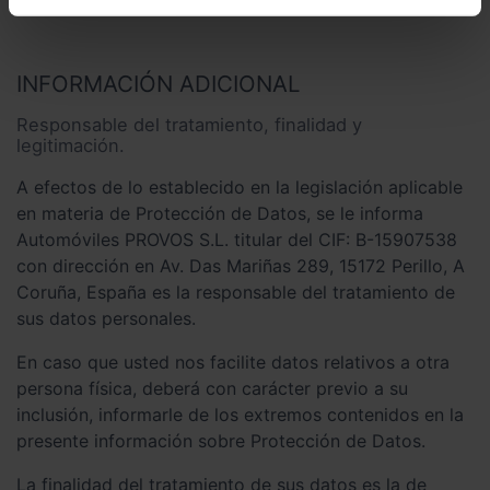
edad.
INFORMACIÓN ADICIONAL
Responsable del tratamiento, finalidad y
legitimación.
A efectos de lo establecido en la legislación aplicable
en materia de Protección de Datos, se le informa
Automóviles PROVOS S.L. titular del CIF: B-15907538
con dirección en Av. Das Mariñas 289, 15172 Perillo, A
Coruña, España es la responsable del tratamiento de
sus datos personales.
En caso que usted nos facilite datos relativos a otra
persona física, deberá con carácter previo a su
inclusión, informarle de los extremos contenidos en la
presente información sobre Protección de Datos.
La finalidad del tratamiento de sus datos es la de