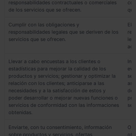
responsabilidades contractuales o comerciales
con
de los servicios que se ofrecen.
que
Cumplir con las obligaciones y
El 
responsabilidades legales que se deriven de los
rel
servicios que se ofrecen.
leg
acu
Llevar a cabo encuestas a los clientes o
Int
estadísticas para mejorar la calidad de los
eva
productos y servicios; gestionar y optimizar la
ser
relación con los clientes; anticiparse a las
asi
necesidades y a la satisfacción de estos y
de 
poder desarrollar o mejorar nuevas funciones o
pre
servicios de conformidad con las informaciones
ser
obtenidas.
Enviarte, con tu consentimiento, información
Obt
sobre productos y servicios, ofertas
oto