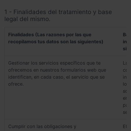
1 - Finalidades del tratamiento y base
legal del mismo.
Finalidades (Las razones por las que
Bas
recopilamos tus datos son las siguientes)
inf
sig
Gestionar los servicios específicos que te
La 
ofrecemos en nuestros formularios web que
con
identifican, en cada caso, el servicio que se
inf
ofrece.
los
soli
en 
par
serv
Cumplir con las obligaciones y
El 