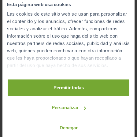
Esta página web usa cookies
Las cookies de este sitio web se usan para personalizar
el contenido y los anuncios, ofrecer funciones de redes
7 – Datos personales obligatorios para
sociales y analizar el tráfico. Además, compartimos
obtener un servicio.
información sobre el uso que haga del sitio web con
La negativa a facilitar los datos personales que se
nuestros partners de redes sociales, publicidad y análisis
identifiquen como obligatorios para obtener un
web, quienes pueden combinarla con otra información
servicio en el momento de facilitar los citados datos,
que les haya proporcionado o que hayan recopilado a
supondrá la imposibilidad de poder prestar el servicio,
partir del uso que haya hecho de sus servicios.
sin más consecuencias.
Permitir todas
8 – Responsabilidad del usuario que
facilita datos personales.
Personalizar
El usuario de una página web de Automóviles PROVOS
S.L. que facilita datos personales, es el responsable de
Denegar
facilitar datos de su titularidad y de ser mayor de