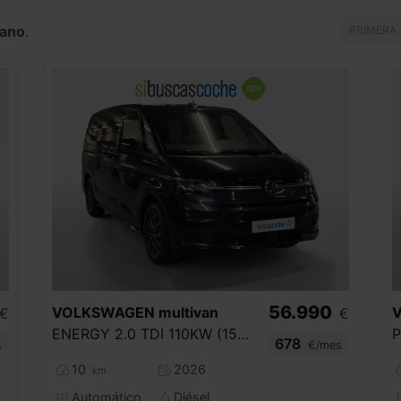
mano
.
PRIMERA
56.990
VOLKSWAGEN
multivan
€
€
ENERGY 2.0 TDI 110KW (150CV) DSG B.LARGA
678
s
€/mes
10
2026
km
Automático
Diésel