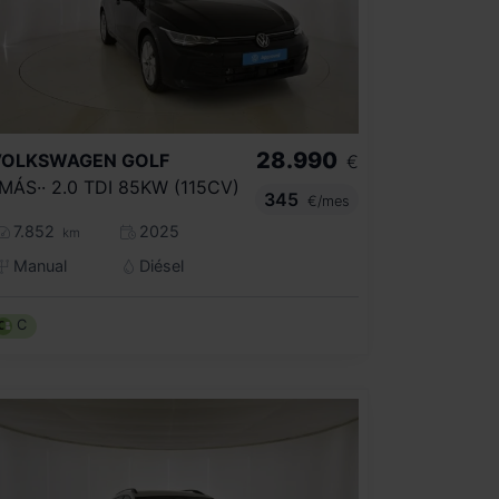
28.990
VOLKSWAGEN
GOLF
€
·MÁS·· 2.0 TDI 85KW (115CV)
345
€/mes
7.852
2025
km
Manual
Diésel
C