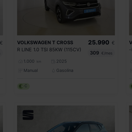
25.990
VOLKSWAGEN
T CROSS
€
€
R LINE 1.0 TSI 85KW (115CV)
·
309
s
€/mes
1.000
2025
km
Manual
Gasolina
C