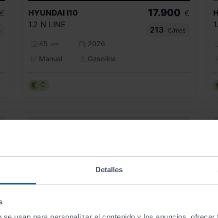
17.900
HYUNDAI
I10
€
€
1.2 N LINE
1
213
s
€/mes
45
2026
km
Manual
Gasolina
C
Detalles
s
b se usan para personalizar el contenido y los anuncios, ofrecer