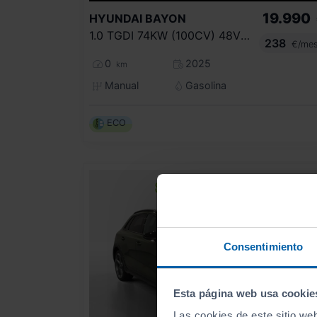
19.990
HYUNDAI
BAYON
1.0 TGDI 74KW (100CV) 48V MAXX
238
€/me
0
2025
km
Manual
Gasolina
ECO
Consentimiento
Esta página web usa cookie
Las cookies de este sitio we