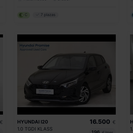
C
7 plazas
16.500
HYUNDAI
I20
€
€
1.0 TGDI KLASS
1
196
s
€/mes