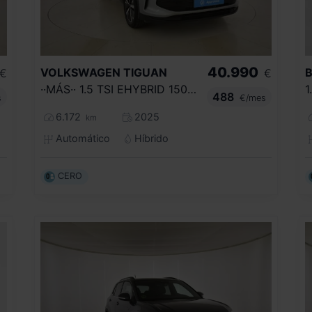
40.990
VOLKSWAGEN
TIGUAN
€
€
··MÁS·· 1.5 TSI EHYBRID 150KW (204CV) DSG
1
488
s
€/mes
6.172
2025
km
Automático
Híbrido
CERO