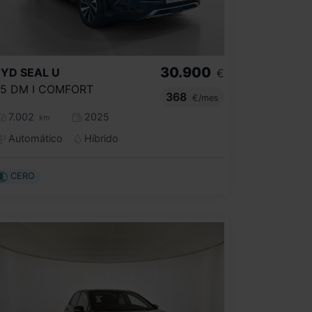
30.900
BYD
SEAL U
€
.5 DM I COMFORT
368
€/mes
7.002
2025
km
Automático
Híbrido
CERO