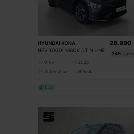
28.990
HYUNDAI
KONA
HEV 1.6GDI 138CV DT N LINE
345
€/me
0
2026
km
Automático
Híbrido
ECO