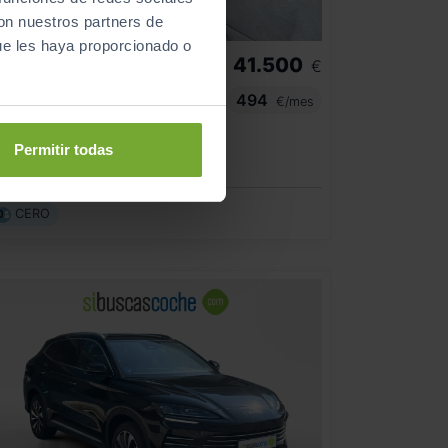
con nuestros partners de
ue les haya proporcionado o
41.500
SKODA
ENYAQ
€
85 210 KW ( CV) 82 KWH (77 KWH NETA)
494
€/mes
6.107
2026
km
Permitir todas
Automático
Eléctrico
CERO