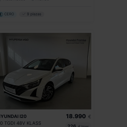
CERO
9 plazas
18.990
HYUNDAI
I20
€
.0 TGDI 48V KLASS
226
€/mes