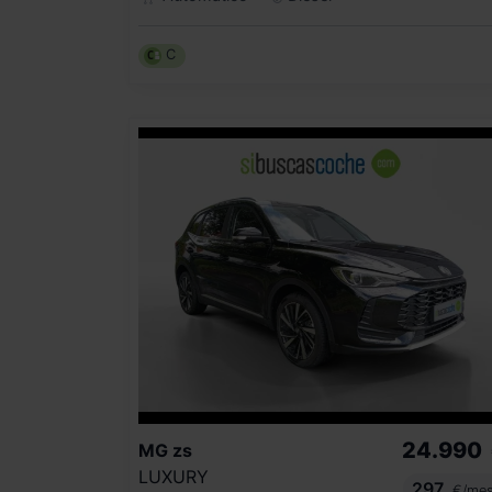
C
24.990
MG
zs
LUXURY
297
€/me