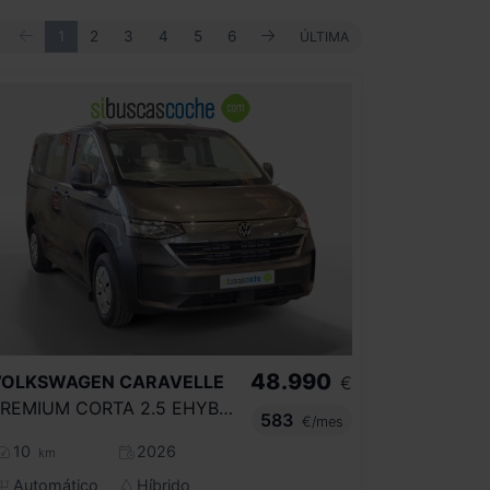
ANTERIOR
SIGUIENTE
PRIMERA
1
2
3
4
5
6
ÚLTIMA
ÚLTIMA
48.990
VOLKSWAGEN
CARAVELLE
€
PREMIUM CORTA 2.5 EHYBRID 171KW AUT.
583
€/mes
10
2026
km
Automático
Híbrido