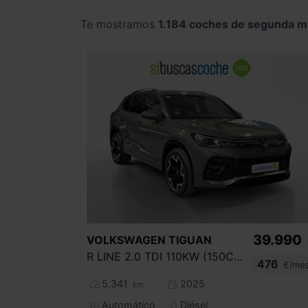
Te mostramos
1.184 coches de segunda 
39.990
VOLKSWAGEN
TIGUAN
R LINE 2.0 TDI 110KW (150CV) DSG
476
€/me
5.341
2025
km
Automático
Diésel