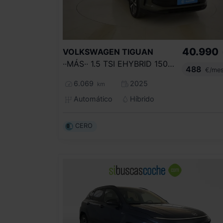
40.990
VOLKSWAGEN
TIGUAN
··MÁS·· 1.5 TSI EHYBRID 150KW (204CV) DSG
488
€/me
6.069
2025
km
Automático
Híbrido
CERO