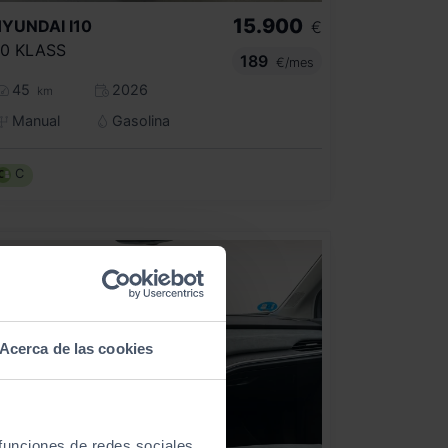
15.900
HYUNDAI
I10
€
.0 KLASS
189
€/mes
45
2026
km
Manual
Gasolina
C
Acerca de las cookies
 funciones de redes sociales