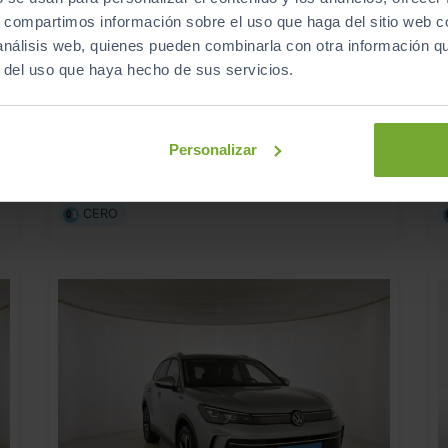
s, compartimos información sobre el uso que haga del sitio web 
 análisis web, quienes pueden combinarla con otra información q
43.500
AUDI
Q4 SPORTBACK E TRON
€
€
r del uso que haya hecho de sus servicios.
ADVANCED 40 E TRON 150KW 63KWH
517
s
€/mes
475
2026
km
Personalizar
Automático
Eléctrico
CERO