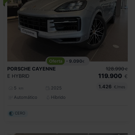
- 9.090
€
PORSCHE
CAYENNE
128.990
€
119.900
E HYBRID
€
1.426
€/mes
5
2025
km
Automático
Híbrido
CERO