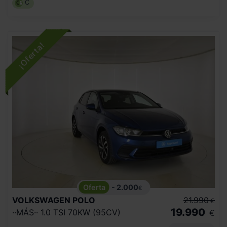
C
- 2.000
€
VOLKSWAGEN
POLO
21.990
€
19.990
··MÁS·· 1.0 TSI 70KW (95CV)
€