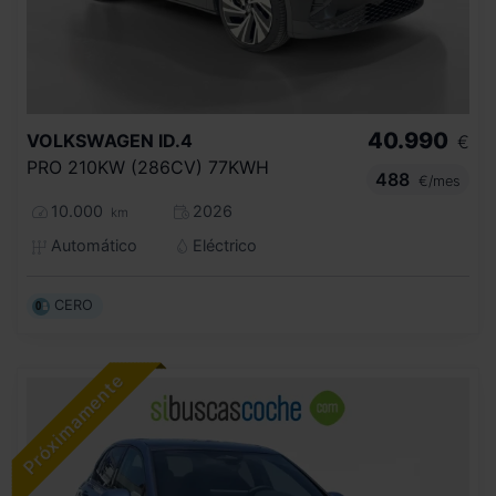
40.990
VOLKSWAGEN
ID.4
€
PRO 210KW (286CV) 77KWH
488
€/mes
10.000
2026
km
Automático
Eléctrico
CERO