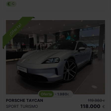
C
- 1.980
€
PORSCHE
TAYCAN
119.980
€
118.000
SPORT TURISMO
€