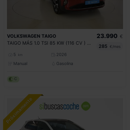
23.990
VOLKSWAGEN
TAIGO
€
TAIGO MÁS 1.0 TSI 85 KW (116 CV ) 6 VEL.
285
€/mes
5
2026
km
Manual
Gasolina
C