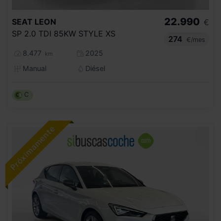
22.990
SEAT
LEON
€
SP 2.0 TDI 85KW STYLE XS
274
€/mes
8.477
2025
km
Manual
Diésel
C