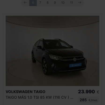
ANTERIOR
SIGUIENTE
6
7
8
9
10
11
23.990
VOLKSWAGEN
TAIGO
€
TAIGO MÁS 1.0 TSI 85 KW (116 CV ) 6 VEL.
285
€/mes