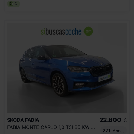
C
22.800
SKODA
FABIA
€
FABIA MONTE CARLO 1,0 TSI 85 KW (115 CV) MANUAL 6 VEL.
271
€/mes