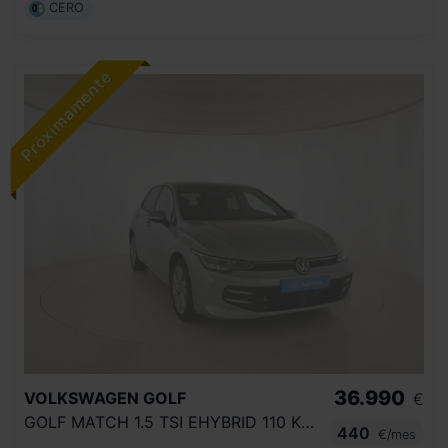
CERO
36.990
VOLKSWAGEN
GOLF
€
GOLF MATCH 1.5 TSI EHYBRID 110 KW (150 CV) / 85 KW (115 CV) AUTOMÁTICO DSG 6 VEL.
440
€/mes