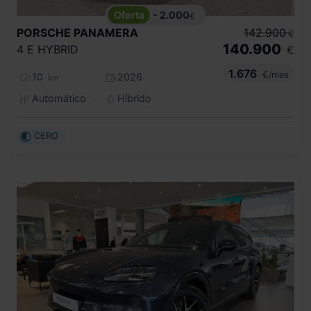
- 2.000
€
PORSCHE
PANAMERA
142.900
€
140.900
4 E HYBRID
€
1.676
€/mes
10
2026
km
Automático
Híbrido
CERO