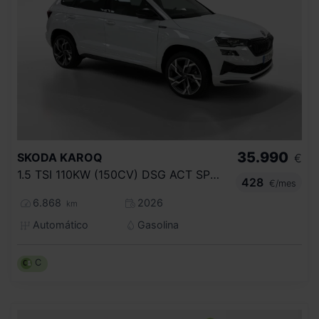
35.990
SKODA
KAROQ
€
1.5 TSI 110KW (150CV) DSG ACT SPORTLINE
428
€/mes
6.868
2026
km
Automático
Gasolina
C