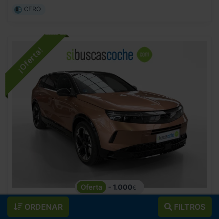
CERO
- 1.000
€
OPEL
GRANDLAND
46.990
€
ORDENAR
FILTROS
45.990
1.6T PLUG IN HYBRID EDCT7 S/S GS
€