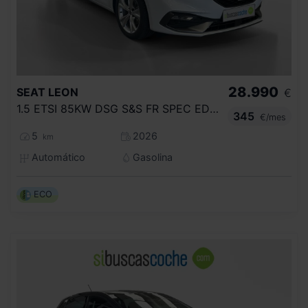
28.990
SEAT
LEON
€
1.5 ETSI 85KW DSG S&S FR SPEC EDITION
345
€/mes
5
2026
km
Automático
Gasolina
ECO