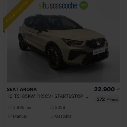
22.900
SEAT
ARONA
€
1.0 TSI 85KW (115CV) START&STOP STYLE+
272
€/mes
3.895
2026
km
Manual
Gasolina