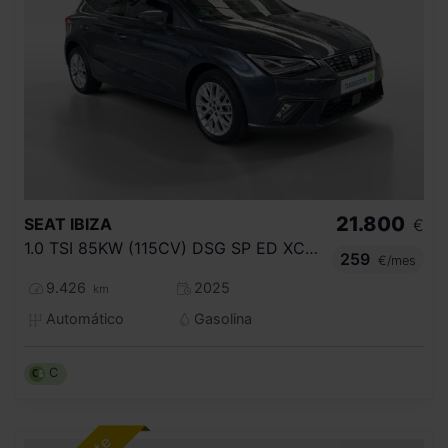
21.800
SEAT
IBIZA
€
1.0 TSI 85KW (115CV) DSG SP ED XCELLENCE
259
€/mes
9.426
2025
km
Automático
Gasolina
C