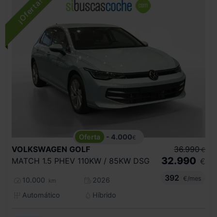
- 4.000
€
VOLKSWAGEN
GOLF
36.990
€
32.990
MATCH 1.5 PHEV 110KW / 85KW DSG
€
392
€/mes
10.000
2026
km
Automático
Híbrido