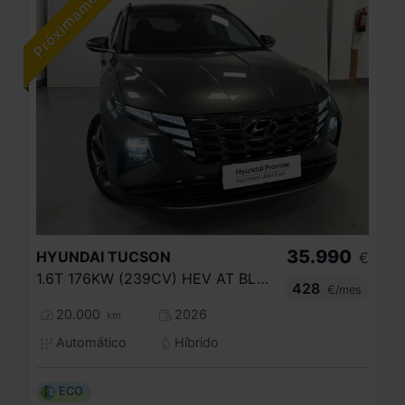
35.990
HYUNDAI
TUCSON
€
1.6T 176KW (239CV) HEV AT BLACK LINE
428
€/mes
20.000
2026
km
Automático
Híbrido
ECO