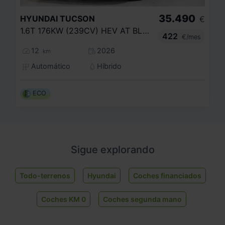
35.490
HYUNDAI
TUCSON
€
1.6T 176KW (239CV) HEV AT BLACK LINE
422
€/mes
12
2026
km
Automático
Híbrido
ECO
Sigue explorando
Todo-terrenos
Hyundai
Coches financiados
Coches KM 0
Coches segunda mano