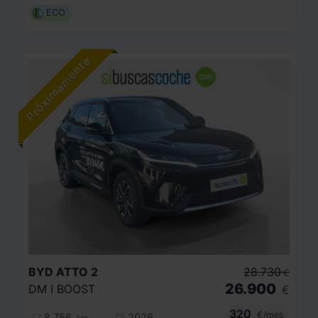
ECO
BYD
ATTO 2
28.730
€
26.900
DM I BOOST
€
320
€/mes
8.756
2026