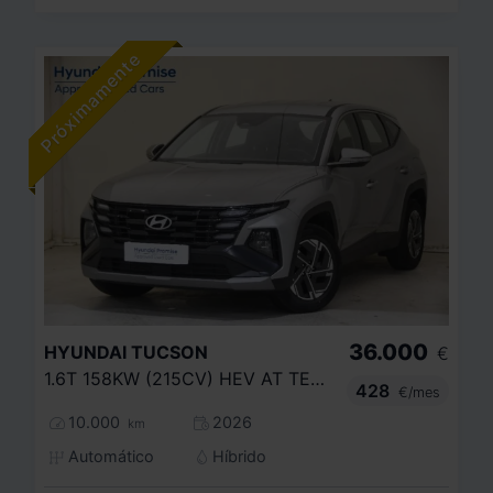
36.000
HYUNDAI
TUCSON
€
1.6T 158KW (215CV) HEV AT TECNO SKY
428
€/mes
10.000
2026
km
Automático
Híbrido