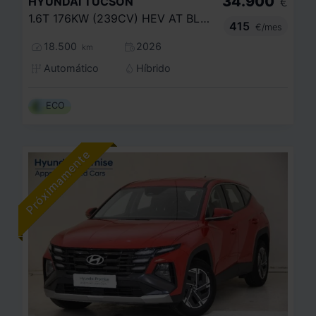
34.900
HYUNDAI
TUCSON
€
1.6T 176KW (239CV) HEV AT BLACK LINE
415
€/mes
18.500
2026
km
Automático
Híbrido
ECO