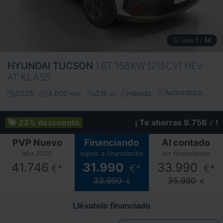
1
14
Foto
/
HYUNDAI
TUCSON
1.6T 158KW (215CV) HEV
AT KLASS
Automático
2025
4.000
215
Híbrido
kms
cv
23%
descuento
¡ Te ahorras 9.756
!
€
PVP Nuevo
Financiando
Al contado
año 2025
sujeto a financiación
sin financiación
41.746
31.990
33.990
€*
€*
€*
33.990
35.990
€
€
Llévatelo financiado