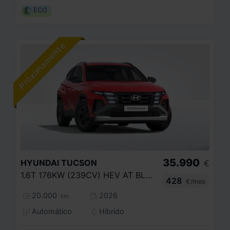
ECO
35.990
HYUNDAI
TUCSON
€
1.6T 176KW (239CV) HEV AT BLACK LINE
428
€/mes
20.000
2026
km
Automático
Híbrido