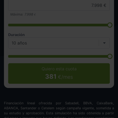
Máxima:
7.998
€
Duración
Quiero esta cuota
381
€/mes
Financiación lineal ofrecida por Sabadell, BBVA, CaixaBank,
ABANCA, Santander o Cetelem según campaña vigente, sometida a
su estudio y aprobación. Esta simulación ha sido obtenida a partir