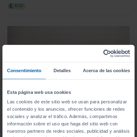
ECO
Consentimiento
Detalles
Acerca de las cookies
Esta página web usa cookies
Las cookies de este sitio web se usan para personalizar
el contenido y los anuncios, ofrecer funciones de redes
sociales y analizar el tráfico. Además, compartimos
información sobre el uso que haga del sitio web con
17.490
HYUNDAI
I30
€
nuestros partners de redes sociales, publicidad y análisis
1.0 TGDI N LINE 30 ANIVERSARIO
208
€/mes