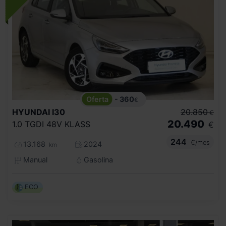
- 360
€
HYUNDAI
I30
20.850
€
20.490
1.0 TGDI 48V KLASS
€
244
€/mes
13.168
2024
km
Manual
Gasolina
ECO