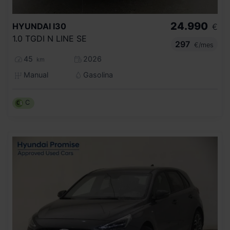
24.990
HYUNDAI
I30
€
1.0 TGDI N LINE SE
297
€/mes
45
2026
km
Manual
Gasolina
C