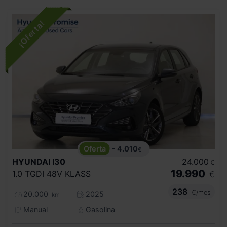
- 4.010
€
HYUNDAI
I30
24.000
€
19.990
1.0 TGDI 48V KLASS
€
238
€/mes
20.000
2025
km
Manual
Gasolina