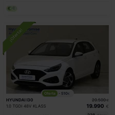
C
- 510
€
HYUNDAI
I30
20.500
€
19.990
1.0 TGDI 48V KLASS
€
238