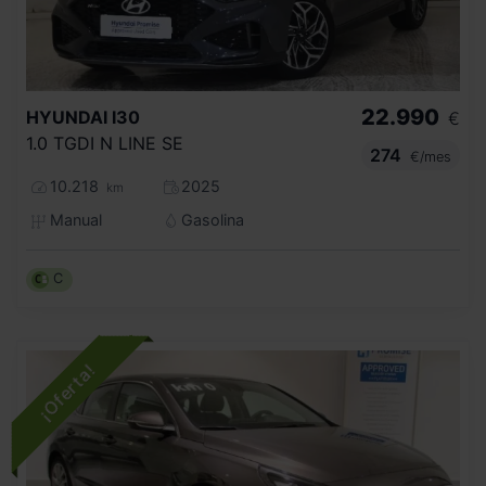
22.990
HYUNDAI
I30
€
1.0 TGDI N LINE SE
274
€/mes
10.218
2025
km
Manual
Gasolina
C