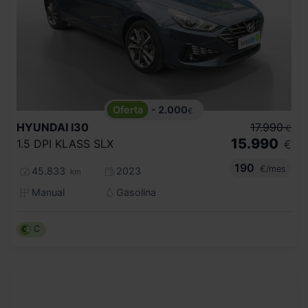
- 2.000
€
HYUNDAI
I30
17.990
€
15.990
1.5 DPI KLASS SLX
€
190
€/mes
45.833
2023
km
Manual
Gasolina
C