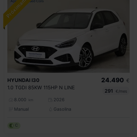
24.490
HYUNDAI
I30
€
1.0 TGDI 85KW 115HP N LINE
291
€/mes
8.000
2026
km
Manual
Gasolina
C