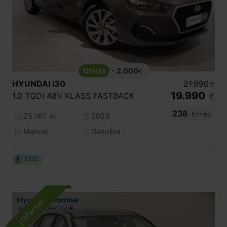
- 2.000
€
HYUNDAI
I30
21.990
€
19.990
1.0 TGDI 48V KLASS FASTBACK
€
238
€/mes
25.167
2023
km
Manual
Gasolina
ECO