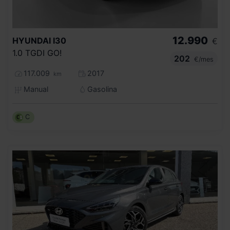
12.990
HYUNDAI
I30
€
1.0 TGDI GO!
202
€/mes
117.009
2017
km
Manual
Gasolina
C