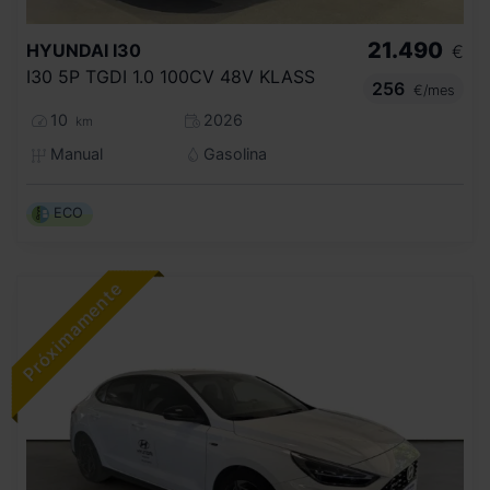
21.490
HYUNDAI
I30
€
I30 5P TGDI 1.0 100CV 48V KLASS
256
€/mes
10
2026
km
Manual
Gasolina
ECO