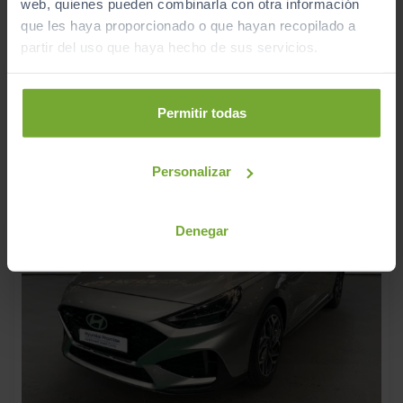
web, quienes pueden combinarla con otra información
76.415
2022
km
que les haya proporcionado o que hayan recopilado a
partir del uso que haya hecho de sus servicios.
Manual
Gasolina
C
Permitir todas
Personalizar
Denegar