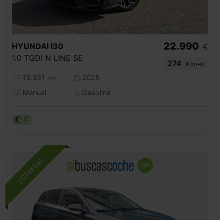
22.990
HYUNDAI
I30
€
1.0 TGDI N LINE SE
274
€/mes
15.351
2025
km
Manual
Gasolina
C