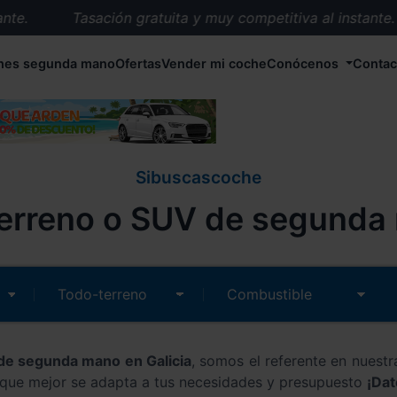
.
Tasación gratuita y muy competitiva al instante.
Entrega en 72 horas en cualquier punto de España.
hes segunda mano
Ofertas
Vender mi coche
Conócenos
Contac
Más de 1.000 coches en stock.
Más de 5.000 conductores satisfechos.
Buscamos el coche que tu quieras.
Nos ocupamos de todos los trámites.
Sibuscascoche
Recogemos tu coche en cualquier parte de España.
rreno o SUV de segunda 
Compramos tu coche. Pago inmediato.
Tasación gratuita y muy competitiva al instante.
de segunda mano en Galicia
, somos el referente en nuestr
o que mejor se adapta a tus necesidades y presupuesto
¡Dat