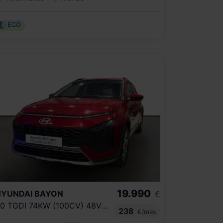
ECO
19.990
HYUNDAI
BAYON
€
1.0 TGDI 74KW (100CV) 48V MAXX
238
€/mes