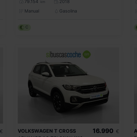
79.154
2018
km
Manual
Gasolina
C
16.990
VOLKSWAGEN
T CROSS
A
€
€