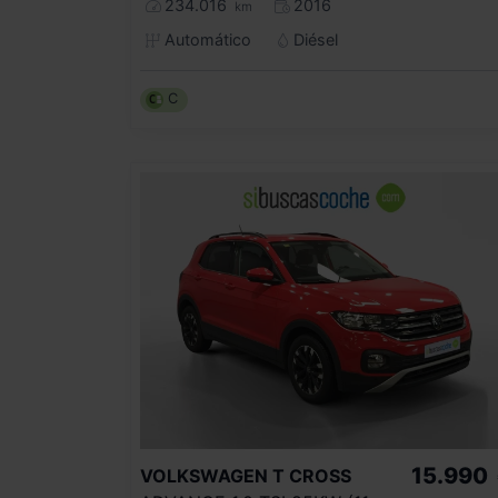
234.016
2016
km
Automático
Diésel
C
15.990
VOLKSWAGEN
T CROSS