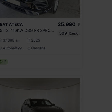
25.990
SEAT
ATECA
€
1.5 TSI 110KW DSG FR SPECIAL EDITION
309
€/mes
37.388
2025
km
Automático
Gasolina
C