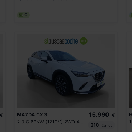
C
15.990
MAZDA
CX 3
€
€
2.0 G 89KW (121CV) 2WD AT EVOLUTION
210
€/mes