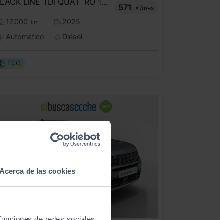
BLACK LINE TDI QUATTRO 150KW (204CV) S T
571
€/mes
17.000
2025
km
Automático
Diésel
ECO
Acerca de las cookies
 funciones de redes sociales