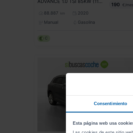
ADVANCE 1.0 TSI 85KW (115CV)
190
€/me
88.887
2020
km
Manual
Gasolina
C
Consentimiento
Esta página web usa cookie
Las cookies de este sitio we