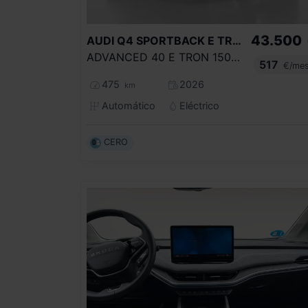
43.500
AUDI
Q4 SPORTBACK E TRON
ADVANCED 40 E TRON 150KW 63KWH
517
€/me
475
2026
km
Automático
Eléctrico
CERO