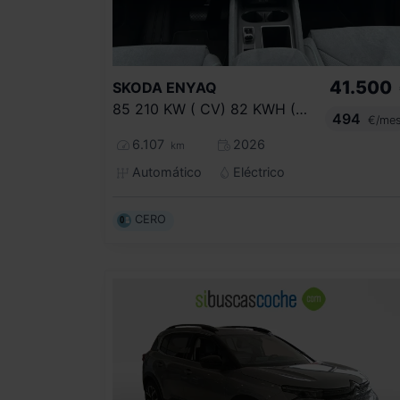
41.500
SKODA
ENYAQ
85 210 KW ( CV) 82 KWH (77 KWH NETA)
494
€/me
6.107
2026
km
Automático
Eléctrico
CERO