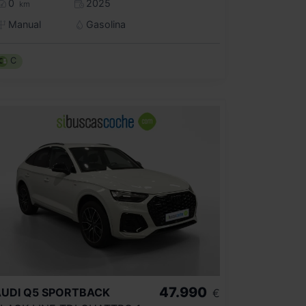
0
2025
km
Manual
Gasolina
C
47.990
UDI
Q5 SPORTBACK
€