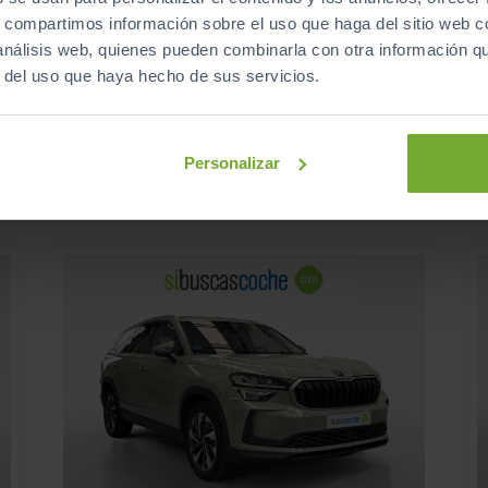
31.900
AUDI
Q3
J
€
€
s, compartimos información sobre el uso que haga del sitio web 
ADVANCED 35 TDI 110KW (150CV) S TRONIC
 análisis web, quienes pueden combinarla con otra información q
379
s
€/mes
r del uso que haya hecho de sus servicios.
39.209
2023
km
Automático
Diésel
Personalizar
C