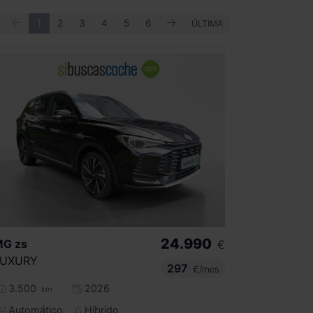
ANTERIOR
SIGUIENTE
PRIMERA
1
2
3
4
5
6
ÚLTIMA
ÚLTIMA
24.990
MG
zs
€
LUXURY
297
€/mes
3.500
2026
km
Automático
Híbrido