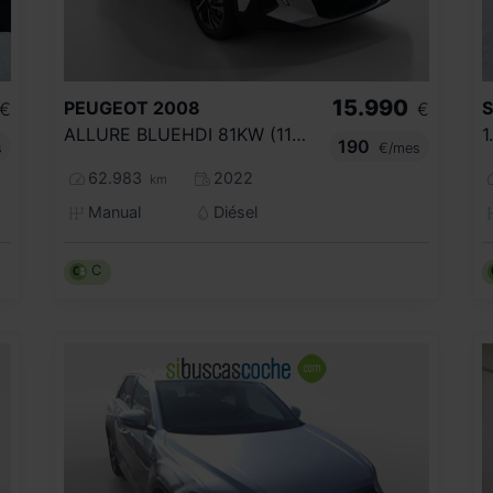
15.990
PEUGEOT
2008
€
€
ALLURE BLUEHDI 81KW (110CV)
190
s
€/mes
62.983
2022
km
Manual
Diésel
C