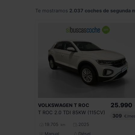
Te mostramos
2.037 coches de segunda 
25.990
VOLKSWAGEN
T ROC
T ROC 2.0 TDI 85KW (115CV)
309
€/me
19.705
2025
km
Manual
Diésel