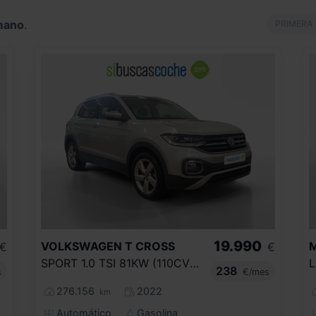
mano
.
PRIMERA
19.990
VOLKSWAGEN
T CROSS
€
€
SPORT 1.0 TSI 81KW (110CV) DSG
238
s
€/mes
276.156
2022
km
Automático
Gasolina