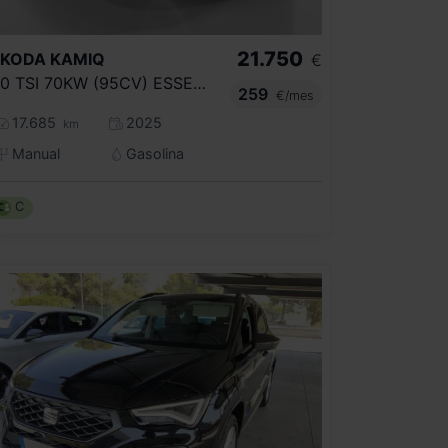
21.750
SKODA
KAMIQ
€
1.0 TSI 70KW (95CV) ESSENCE
259
€/mes
17.685
2025
km
Manual
Gasolina
C