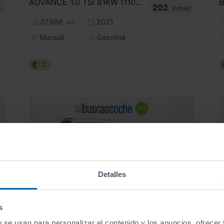
ADVANCE 1.0 TSI 81KW (110CV)
202
s
€/mes
37.988
2021
km
Manual
Gasolina
C
Detalles
s
b se usan para personalizar el contenido y los anuncios, ofrecer