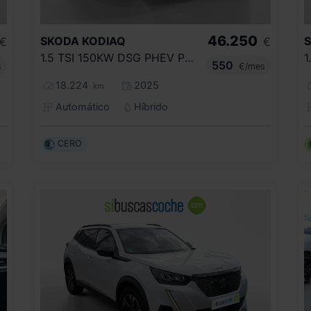
46.250
SKODA
KODIAQ
€
€
1.5 TSI 150KW DSG PHEV PLUS
550
s
€/mes
18.224
2025
km
Automático
Híbrido
CERO