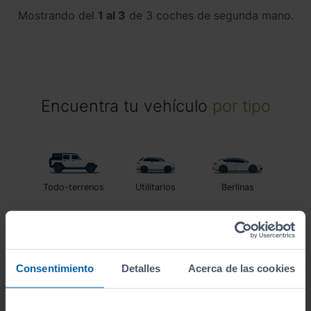
Mostrando del
1 al 3
de 3 coches de segunda mano.
Encuentra tu vehículo
por tipo
Todo-terrenos
Utilitarios
Berlinas
Familiares
Monovolumenes
Furgonetas
Consentimiento
Detalles
Acerca de las cookies
Coupés
Descapotables
Eléctrico