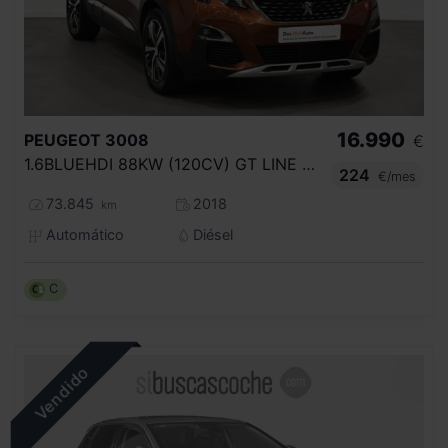
16.990
PEUGEOT
3008
€
1.6BLUEHDI 88KW (120CV) GT LINE AUTO S&S
224
€/mes
73.845
2018
km
Automático
Diésel
C