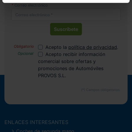
recibir las nuevas entradas y ofertas.
Correo electrónico
Suscríbete
Acepto la
política de privacidad
.
Acepto recibir información
comercial sobre ofertas y
promociones de Automóviles
PROVOS S.L.
ENLACES INTERESANTES
Coches de segunda mano