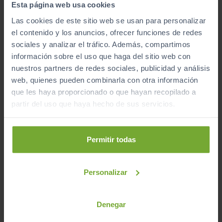
Esta página web usa cookies
Las cookies de este sitio web se usan para personalizar
el contenido y los anuncios, ofrecer funciones de redes
sociales y analizar el tráfico. Además, compartimos
automático
información sobre el uso que haga del sitio web con
nuestros partners de redes sociales, publicidad y análisis
web, quienes pueden combinarla con otra información
que les haya proporcionado o que hayan recopilado a
¿A qué esperas para unirte al club de Sibuscascoche?
partir del uso que haya hecho de sus servicios.
¡Ya somos más de 6.000 conductores satisfechos!
Inicio
Coches de Segunda Mano
Permitir todas
Peugeot
3008
Personalizar
Apúntate y caza las ofertas
Denegar
Apúntate a nuestro boletín y serás el primero en