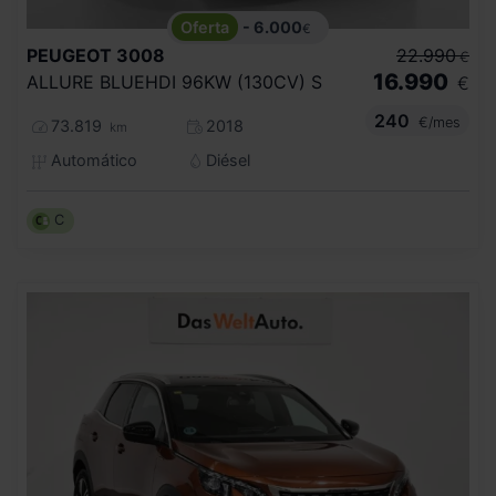
- 6.000
€
PEUGEOT
3008
22.990
€
16.990
ALLURE BLUEHDI 96KW (130CV) S
€
240
€/mes
73.819
2018
km
Automático
Diésel
C