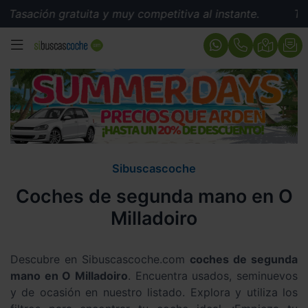
ón gratuita y muy competitiva al instante.
Tasación gr
MENÚ
Sibuscascoche
Coches de segunda mano en O
Milladoiro
Descubre en Sibuscascoche.com
coches de segunda
mano en O Milladoiro
. Encuentra usados, seminuevos
y de ocasión en nuestro listado. Explora y utiliza los