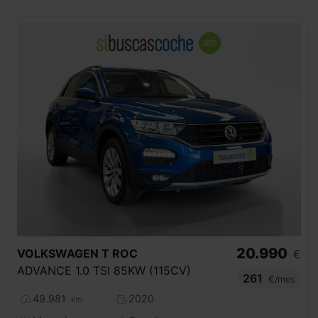
20.990
VOLKSWAGEN
T ROC
€
ADVANCE 1.0 TSI 85KW (115CV)
261
€/mes
49.981
2020
km