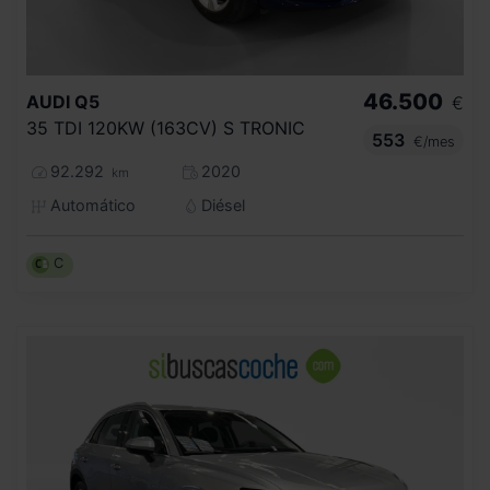
46.500
AUDI
Q5
€
35 TDI 120KW (163CV) S TRONIC
553
€/mes
92.292
2020
km
Automático
Diésel
C