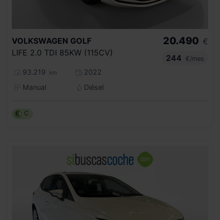
20.490
VOLKSWAGEN
GOLF
€
LIFE 2.0 TDI 85KW (115CV)
244
€/mes
93.219
2022
km
Manual
Diésel
C