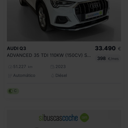
33.490
AUDI
Q3
€
ADVANCED 35 TDI 110KW (150CV) S TRONIC
398
€/mes
51.227
2023
km
Automático
Diésel
C