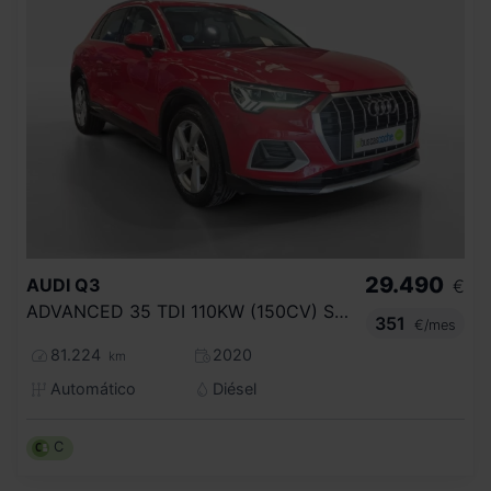
29.490
AUDI
Q3
€
ADVANCED 35 TDI 110KW (150CV) S TRONIC
351
€/mes
81.224
2020
km
Automático
Diésel
C