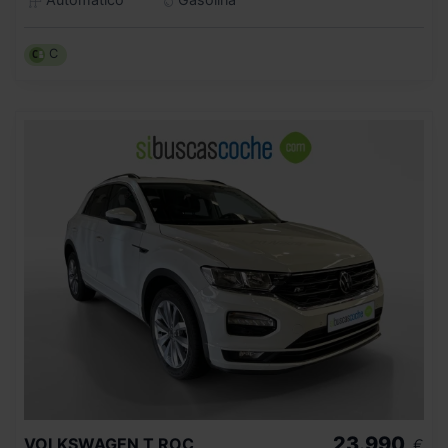
C
23.990
VOLKSWAGEN
T ROC
€