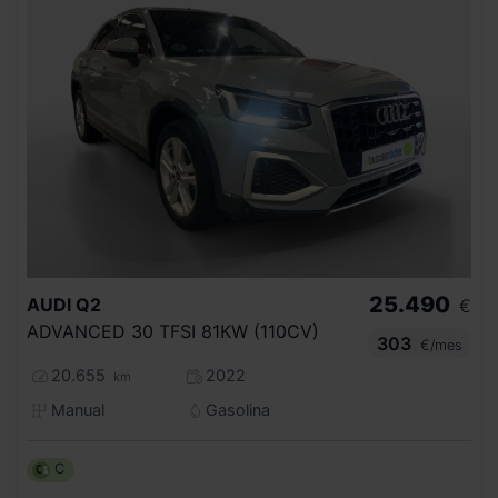
25.490
AUDI
Q2
€
ADVANCED 30 TFSI 81KW (110CV)
303
€/mes
20.655
2022
km
Manual
Gasolina
C