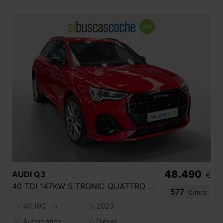
48.490
AUDI
Q3
€
40 TDI 147KW S TRONIC QUATTRO BLACK LINE
577
€/mes
40.190
2023
km
Automático
Diésel