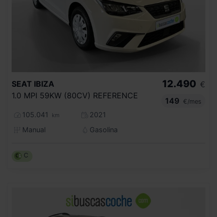
12.490
SEAT
IBIZA
€
1.0 MPI 59KW (80CV) REFERENCE
149
€/mes
105.041
2021
km
Manual
Gasolina
C