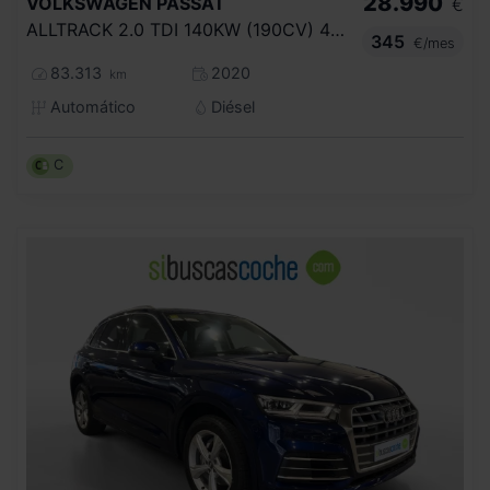
28.990
VOLKSWAGEN
PASSAT
€
ALLTRACK 2.0 TDI 140KW (190CV) 4MOT DSG
345
€/mes
83.313
2020
km
Automático
Diésel
C