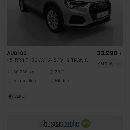
33.990
AUDI
Q3
€
45 TFSI E 180KW (245CV) S TRONIC
404
€/mes
50.256
2021
km
Automático
Híbrido
CERO