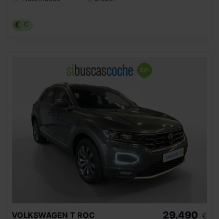
C
29.490
VOLKSWAGEN
T ROC
€