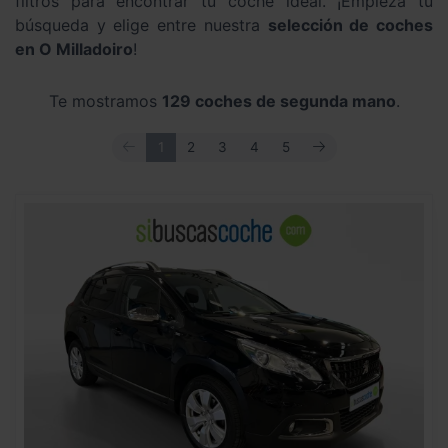
filtros para encontrar tu coche ideal. ¡Empieza tu
búsqueda y elige entre nuestra
selección de coches
en O Milladoiro
!
Te mostramos
129 coches de segunda mano
.
ANTERIOR
SIGUIENTE
1
2
3
4
5