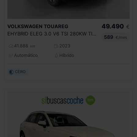
49.490
VOLKSWAGEN
TOUAREG
€
EHYBRID ELEG 3.0 V6 TSI 280KW TIP 4M
589
€/mes
41.888
2023
km
Automático
Híbrido
CERO