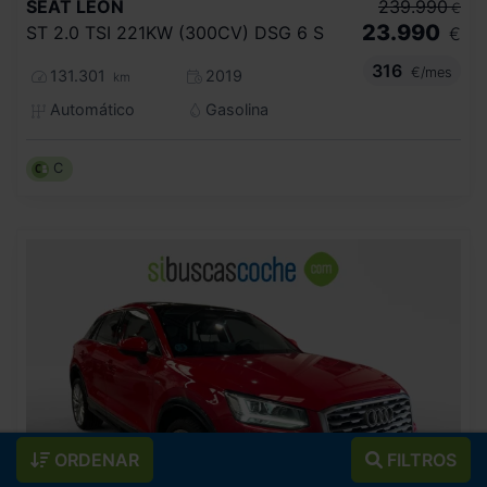
SEAT
LEON
239.990
€
23.990
ST 2.0 TSI 221KW (300CV) DSG 6 S
€
316
€/mes
131.301
2019
km
Automático
Gasolina
C
ORDENAR
FILTROS