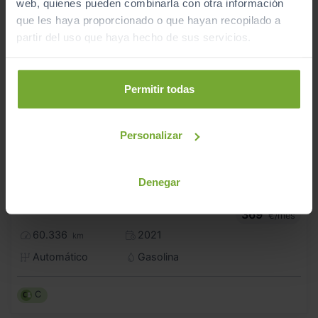
web, quienes pueden combinarla con otra información
que les haya proporcionado o que hayan recopilado a
partir del uso que haya hecho de sus servicios.
Permitir todas
Personalizar
Denegar
30.990
VOLKSWAGEN
T ROC
€
CABRIO 1.5 TSI 110KW (150CV) DSG 7 VEL
369
€/mes
60.336
2021
km
Automático
Gasolina
C