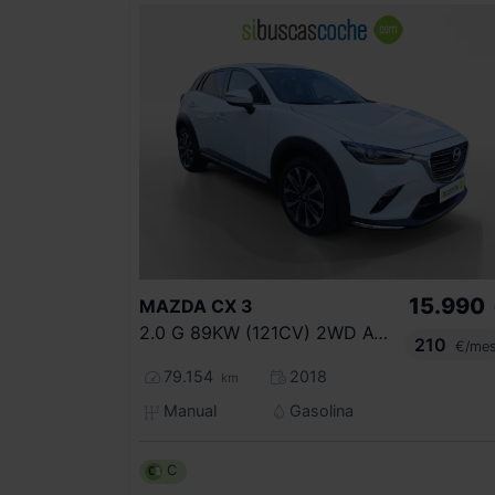
15.990
MAZDA
CX 3
2.0 G 89KW (121CV) 2WD AT EVOLUTION
210
€/me
79.154
2018
km
Manual
Gasolina
C