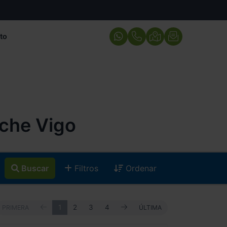
to
che Vigo
Buscar
Filtros
Ordenar
ANTERIOR
SIGUIENTE
PRIMERA
1
2
3
4
ÚLTIMA
PRIMERA
ÚLTIMA