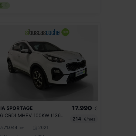
C
17.990
IA
SPORTAGE
€
1.6 CRDI MHEV 100KW (136CV) BUSINESS 4X2
214
€/mes
71.044
2021
km