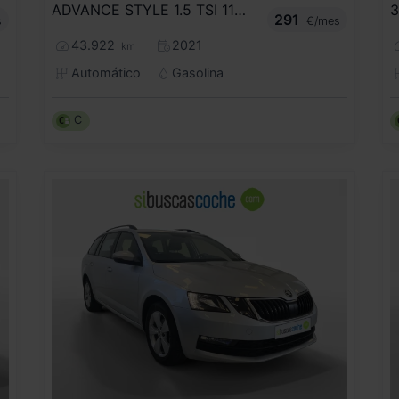
ADVANCE STYLE 1.5 TSI 110KW DSG
291
s
€/mes
43.922
2021
km
Automático
Gasolina
C