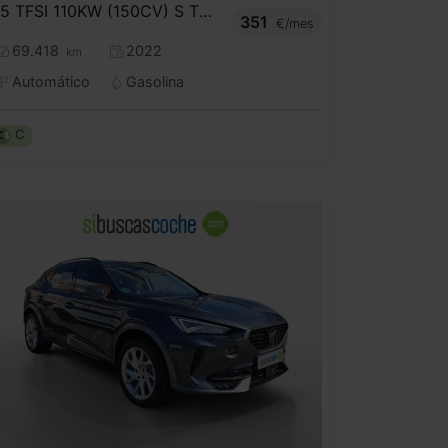
35 TFSI 110KW (150CV) S TRONIC
351
€/mes
69.418
2022
km
Automático
Gasolina
C