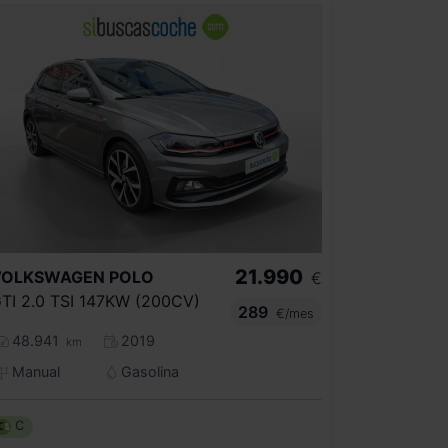
21.990
VOLKSWAGEN
POLO
€
TI 2.0 TSI 147KW (200CV)
289
€/mes
48.941
2019
km
Manual
Gasolina
C