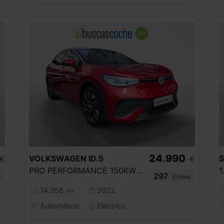
24.990
VOLKSWAGEN
ID.5
€
€
PRO PERFORMANCE 150KW (204CV)
297
s
€/mes
74.358
2022
km
Automático
Eléctrico