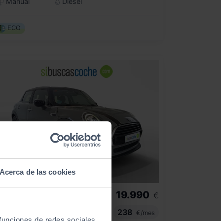
Manual
Diésel
ECO
Acerca de las cookies
19.990
INI
MINI
€
OOPER 5 PUERTAS
238
€/mes
 funciones de redes sociales