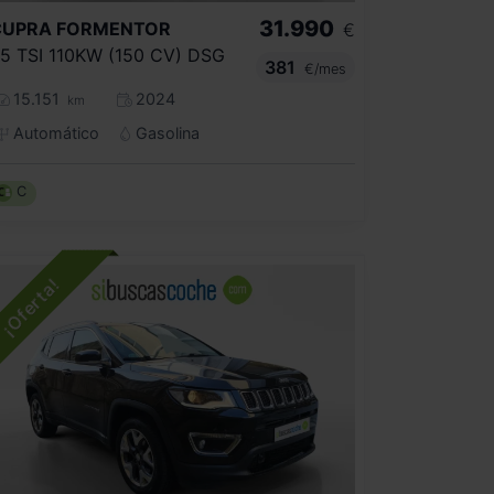
31.990
CUPRA
FORMENTOR
€
.5 TSI 110KW (150 CV) DSG
381
€/mes
15.151
2024
km
Automático
Gasolina
C