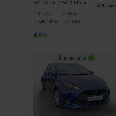
1.6T 158KW (215CV) HEV AT TECNO SKY
416
€/me
11.572
2025
km
Automático
Híbrido
ECO