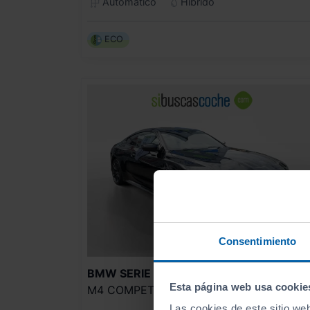
Automático
Híbrido
ECO
Consentimiento
66.990
BMW
SERIE 4
Esta página web usa cookie
M4 COMPETITION
797
€/me
Las cookies de este sitio we