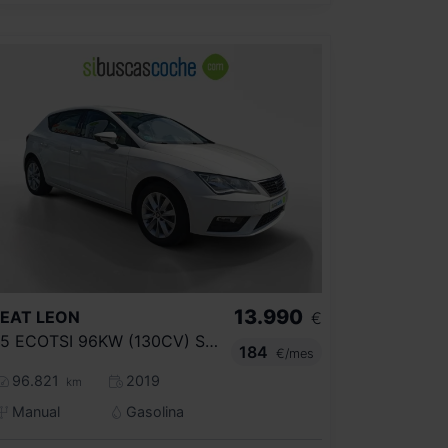
13.990
SEAT
LEON
€
1.5 ECOTSI 96KW (130CV) ST&SP STYLE
184
€/mes
96.821
2019
km
Manual
Gasolina