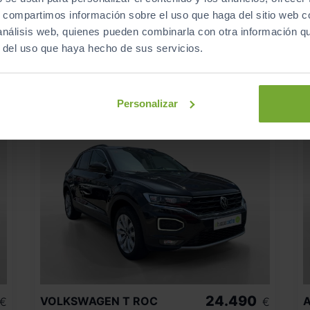
97.067
2022
km
s, compartimos información sobre el uso que haga del sitio web 
Automático
Híbrido
 análisis web, quienes pueden combinarla con otra información q
r del uso que haya hecho de sus servicios.
CERO
Personalizar
24.490
VOLKSWAGEN
T ROC
A
€
€