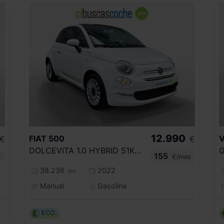
12.990
FIAT
500
€
€
DOLCEVITA 1.0 HYBRID 51KW (70 CV)
G
155
s
€/mes
38.236
2022
km
Manual
Gasolina
ECO