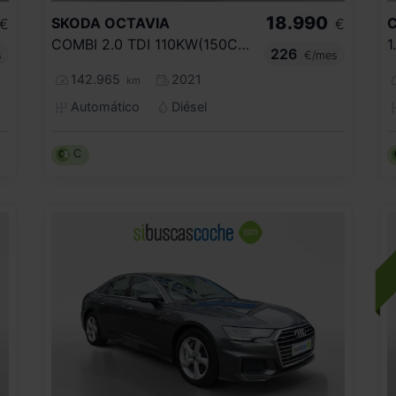
18.990
SKODA
OCTAVIA
€
€
COMBI 2.0 TDI 110KW(150CV) DSG AMBITION
1
226
s
€/mes
142.965
2021
km
Automático
Diésel
C