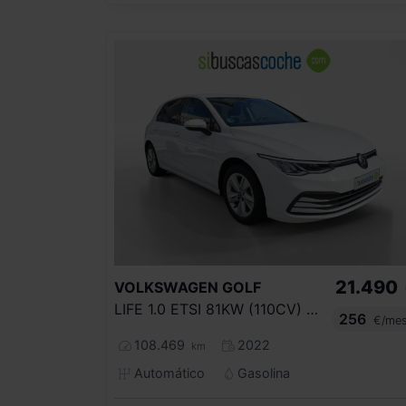
21.490
VOLKSWAGEN
GOLF
LIFE 1.0 ETSI 81KW (110CV) DSG
256
€/me
108.469
2022
km
Automático
Gasolina