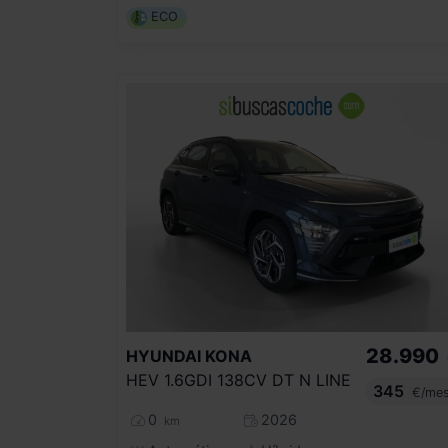
ECO
28.990
HYUNDAI
KONA
HEV 1.6GDI 138CV DT N LINE
345
€/me
0
2026
km