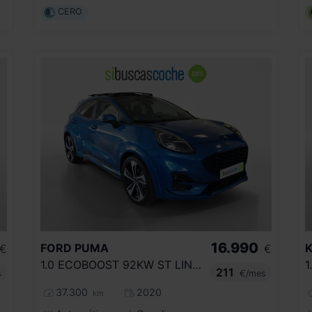
CERO
16.990
FORD
PUMA
K
€
€
1.0 ECOBOOST 92KW ST LINE X MHEV
211
s
€/mes
37.300
2020
km