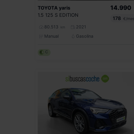
14.990
TOYOTA
yaris
1.5 125 S EDITION
178
€/me
80.513
2021
km
Manual
Gasolina
C