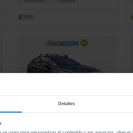
Automático
Gasolina
ECO
Detalles
31.490
VOLKSWAGEN
ARTEON
M
€
€
s
R LINE EHYBRID 1.4 TSI 160KW DSG S BRAKE
C
375
s
€/mes
b se usan para personalizar el contenido y los anuncios, ofrecer