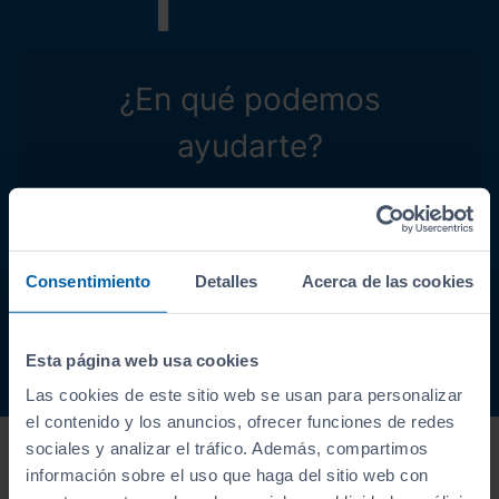
¿En qué podemos
ayudarte?
Consentimiento
Detalles
Acerca de las cookies
Calcula tu
Valorar tu
Encuentra
seguro
coche
tu coche
Esta página web usa cookies
Las cookies de este sitio web se usan para personalizar
el contenido y los anuncios, ofrecer funciones de redes
sociales y analizar el tráfico. Además, compartimos
información sobre el uso que haga del sitio web con