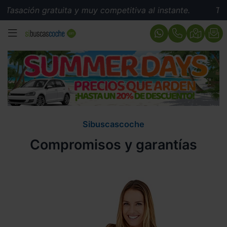
asación gratuita y muy competitiva al instante.
Tasaci
MENÚ
Sibuscascoche
Compromisos y garantías