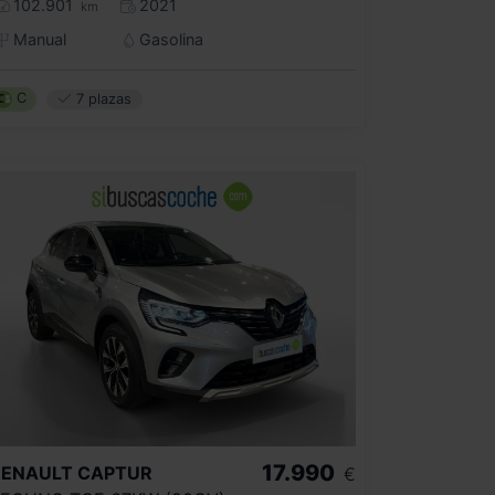
102.901
2021
km
Manual
Gasolina
C
7 plazas
17.990
RENAULT
CAPTUR
€