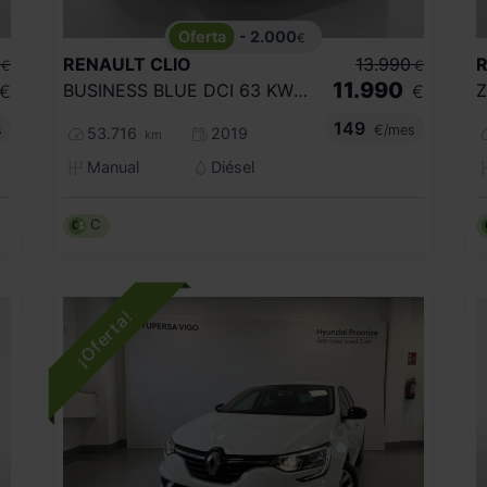
- 2.000
€
RENAULT
CLIO
13.990
€
€
11.990
BUSINESS BLUE DCI 63 KW (85CV)
€
€
149
s
€/mes
53.716
2019
km
Manual
Diésel
C