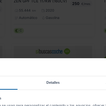
ZEN GPF TCE 117KW (160CV)
T
€
250
€/mes
s
55.444
2020
km
Automático
Gasolina
C
Detalles
s
b se usan para personalizar el contenido y los anuncios, ofrecer