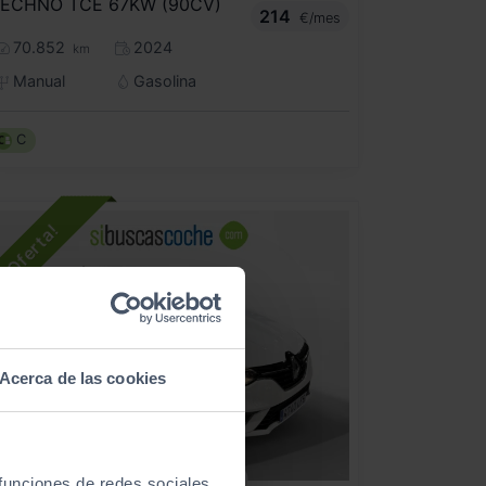
ECHNO TCE 67KW (90CV)
214
€/mes
70.852
2024
km
Manual
Gasolina
C
Acerca de las cookies
- 5.000
€
 funciones de redes sociales