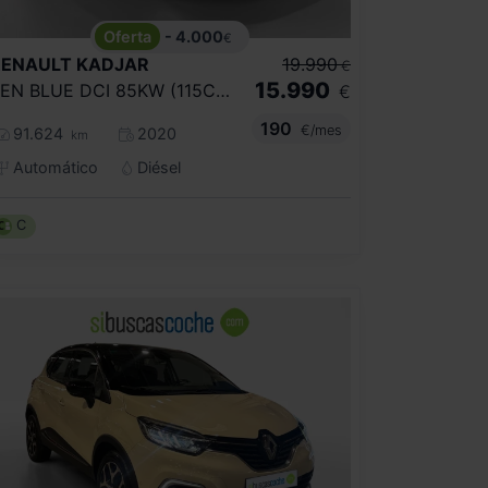
- 4.000
€
RENAULT
KADJAR
19.990
€
15.990
ZEN BLUE DCI 85KW (115CV) EDC
€
190
€/mes
91.624
2020
km
Automático
Diésel
C