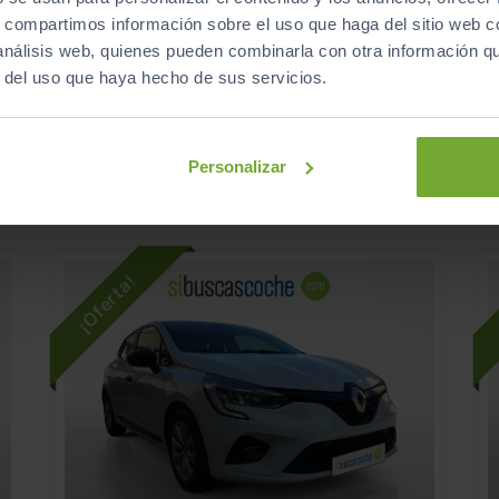
13.990
RENAULT
KADJAR
€
s, compartimos información sobre el uso que haga del sitio web 
€
ZEN GPF TCE 103KW (140CV)
€
 análisis web, quienes pueden combinarla con otra información q
174
€/mes
r del uso que haya hecho de sus servicios.
s
115.500
2020
km
Manual
Gasolina
Personalizar
C