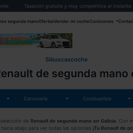
Tasación gratuita y muy competitiva al instante.
Entrega en 72 horas en cualquier punto de España.
hes segunda mano
Ofertas
Vender mi coche
Conócenos
Contac
Más de 1.000 coches en stock.
Más de 5.000 conductores satisfechos.
Buscamos el coche que tu quieras.
Nos ocupamos de todos los trámites.
Sibuscascoche
Recogemos tu coche en cualquier parte de España.
enault de segunda mano e
Compramos tu coche. Pago inmediato.
Tasación gratuita y muy competitiva al instante.
 selección de
Renault de segunda mano en Galicia
. Con m
a hacia abajo para ver todas las opciones
¡Tu Renault de oc