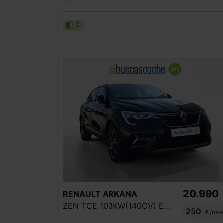
C
20.990
RENAULT
ARKANA
ZEN TCE 103KW(140CV) EDC MICRO HÍBRIDO
250
€/me