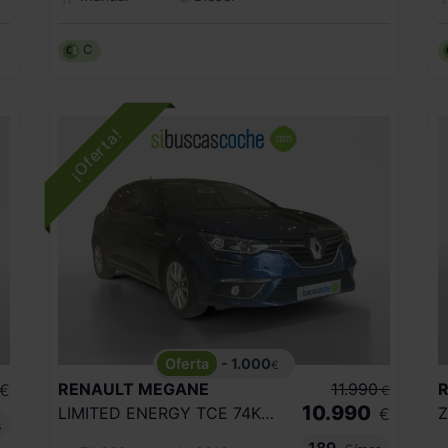
C
- 1.000
€
RENAULT
MEGANE
11.990
€
€
10.990
LIMITED ENERGY TCE 74KW (100CV)
€
s
189