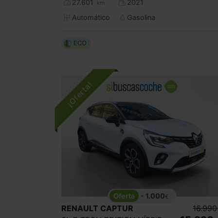
27.601
2021
km
Automático
Gasolina
ECO
- 1.000
€
RENAULT
CAPTUR
16.990