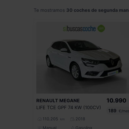
Te mostramos
30 coches de segunda man
10.990
RENAULT
MEGANE
LIFE TCE GPF 74 KW (100CV)
189
€/me
110.205
2018
km
Manual
Gasolina