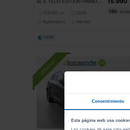
15.990
SL E TECH EDITION HÍBRIDO ENCHUF. 160CV
190
€/me
113.100
2020
km
Automático
Híbrido
CERO
Consentimiento
Esta página web usa cookie
- 2.000
€
Las cookies de este sitio we