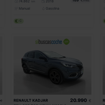
€/mes
74.862
2018
km
Manual
Gasolina
C
20.990
RENAULT
KADJAR
€
€