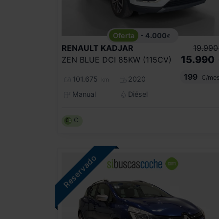
- 4.000
€
RENAULT
KADJAR
19.990
15.990
ZEN BLUE DCI 85KW (115CV)
199
€/me
101.675
2020
km
Manual
Diésel
C