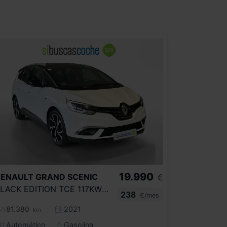
19.990
RENAULT
GRAND SCENIC
€
BLACK EDITION TCE 117KW (160CV) EDC GPF
238
€/mes
81.380
2021
km
Automático
Gasolina