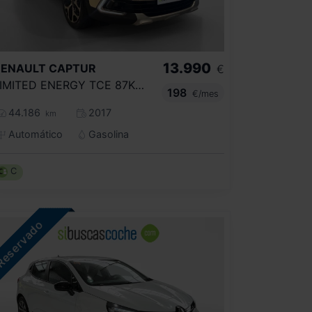
13.990
RENAULT
CAPTUR
€
LIMITED ENERGY TCE 87KW (120CV)
198
€/mes
44.186
2017
km
Automático
Gasolina
C