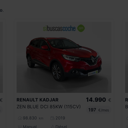
o
.
14.990
RENAULT
KADJAR
€
€
ZEN BLUE DCI 85KW (115CV)
197
s
€/mes
98.830
2019
km
Manual
Diésel