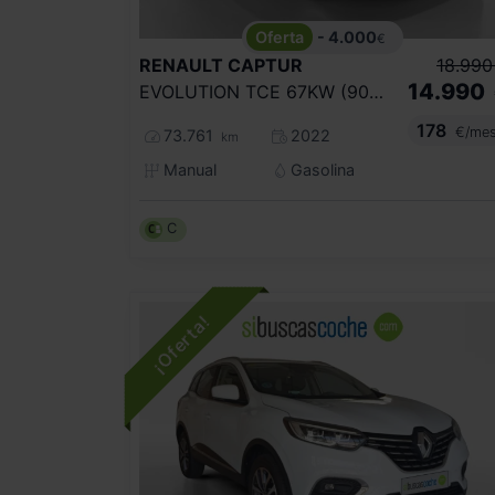
- 4.000
€
RENAULT
CAPTUR
18.990
14.990
EVOLUTION TCE 67KW (90CV)
178
€/me
73.761
2022
km
Manual
Gasolina
C