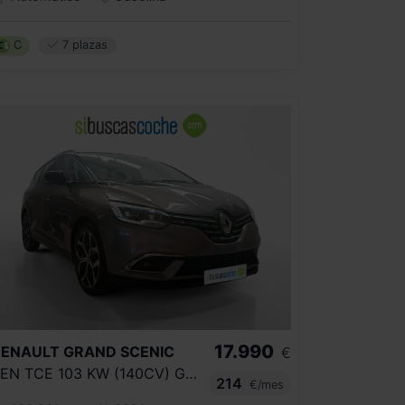
C
7 plazas
17.990
RENAULT
GRAND SCENIC
€
ZEN TCE 103 KW (140CV) GPF MY2021
214
€/mes