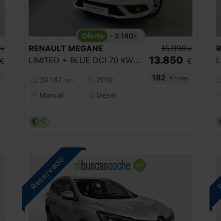
- 2.140
€
RENAULT
MEGANE
15.990
€
€
13.850
LIMITED + BLUE DCI 70 KW (95CV) SS
€
€
182
s
€/mes
39.182
2019
km
Manual
Diésel
C