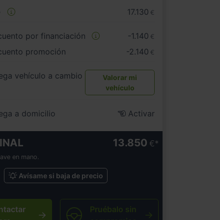
e
17.130
€
uento por financiación
-1.140
€
cuento promoción
-2.140
€
ega vehículo a cambio
Valorar mi
vehículo
ega a domicilio
Activar
INAL
13.850
€
lave en mano.
Avísame si baja de precio
ntactar
Pruébalo sin