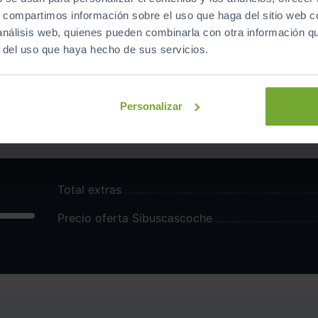
s, compartimos información sobre el uso que haga del sitio web 
 análisis web, quienes pueden combinarla con otra información q
uminio 1
[ESPHSA]
Asistente de
r del uso que haya hecho de sus servicios.
120
[RV]
Cruise control
€
[DPRPN]
Detección de
Personalizar
[BVM6]
caja de camb
Total extras
Precio oferta Sibuscascoche