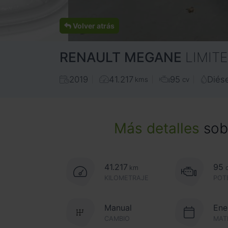
Volver atrás
RENAULT
MEGANE
LIMITE
2019
41.217
95
Diése
kms
cv
Más detalles
sobr
41.217
95
km
KILOMETRAJE
POT
Manual
Ene
CAMBIO
MAT