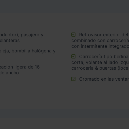
Retrovisor exterior del conductor y acompañante en color
elanteras
combinado con carrocería
con intermitente integrad
Carrocería tipo berlina con portón con 5 puertas, batalla
corta, volante al lado izq
carrocería & puertas (loca
 de ancho
Cromado en las ventan