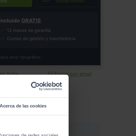
ora
compromiso
Incluído
GRATIS
12 meses de garantía
Costes de gestión y transferencia
salvo error tipográfico.
ir ficha
Enviar por email
Acerca de las cookies
 funciones de redes sociales