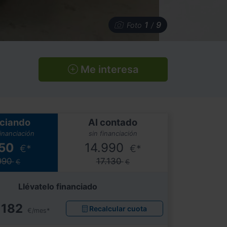
1
9
Foto
/
Me interesa
ciando
Al contado
financiación
sin financiación
850
14.990
€*
€*
990
17.130
€
€
Llévatelo financiado
182
Recalcular cuota
€/mes*