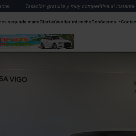
.
Tasación gratuita y muy competitiva al instante.
Entrega en 72 horas en cualquier punto de España.
hes segunda mano
Ofertas
Vender mi coche
Conócenos
Contac
Más de 1.000 coches en stock.
Más de 5.000 conductores satisfechos.
Buscamos el coche que tu quieras.
Nos ocupamos de todos los trámites.
Recogemos tu coche en cualquier parte de España.
Compramos tu coche. Pago inmediato.
Tasación gratuita y muy competitiva al instante.