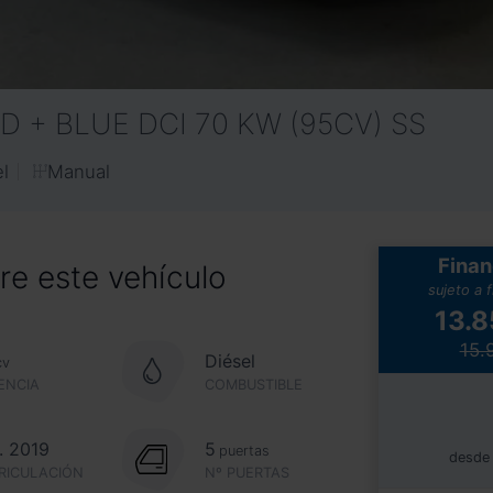
D + BLUE DCI 70 KW (95CV) SS
Manual
l
Finan
e este vehículo
sujeto a 
13.
15.
Diésel
cv
ENCIA
COMBUSTIBLE
. 2019
5
puertas
desde
RICULACIÓN
Nº PUERTAS