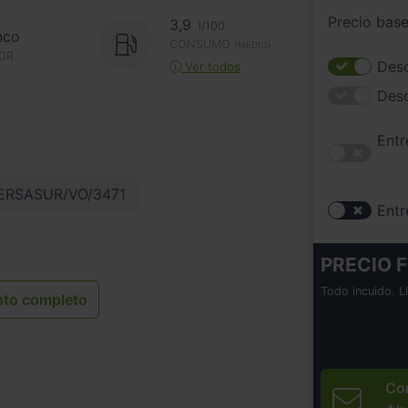
Precio bas
3,9
l/100
nco
CONSUMO
(MEDIO)
OR
Desc
Ver todos
Des
Entr
ERSASUR/VO/3471
Entr
PRECIO F
Todo incuido. L
nto completo
Co