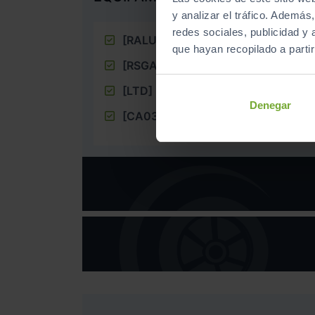
y analizar el tráfico. Ademá
redes sociales, publicidad y
[RALU16]
16 pulgadas llantas de al
que hayan recopilado a parti
[RSGALT]
Rueda de emergencia
[LTD]
Serie limitada limitada
Denegar
[CA03]
Aire acondicionado tipo n3