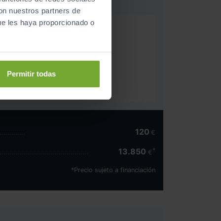
con nuestros partners de
ue les haya proporcionado o
 colina estabilización directa
 presión de neumáticos
Permitir todas
ios manual de 6 marchas
120
€
13.850
€
*Precio sujeto a financiación