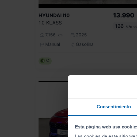
13.990
HYUNDAI
I10
1.0 KLASS
166
€/me
7.156
2025
km
Manual
Gasolina
C
Consentimiento
Esta página web usa cookie
Las cookies de este sitio we