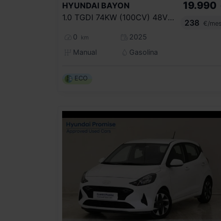
19.990
HYUNDAI
BAYON
1.0 TGDI 74KW (100CV) 48V MAXX
238
€/me
0
2025
km
Manual
Gasolina
ECO