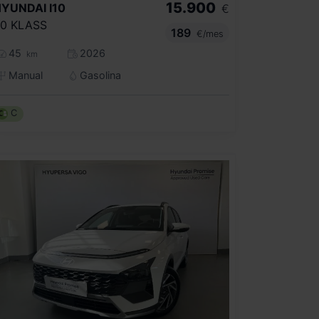
15.900
HYUNDAI
I10
€
.0 KLASS
189
€/mes
45
2026
km
Manual
Gasolina
C