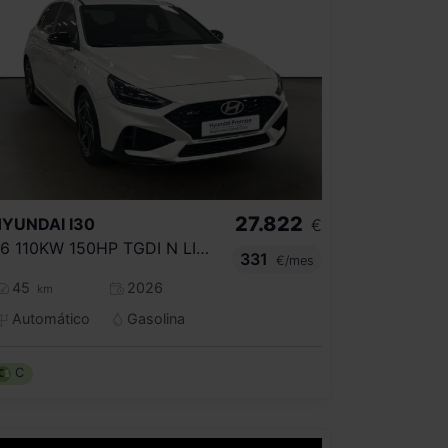
27.822
HYUNDAI
I30
€
1.6 110KW 150HP TGDI N LINE DCT
331
€/mes
45
2026
km
Automático
Gasolina
C