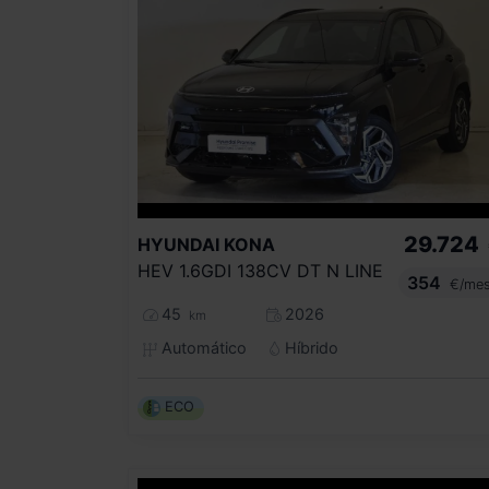
29.724
HYUNDAI
KONA
HEV 1.6GDI 138CV DT N LINE
354
€/me
45
2026
km
Automático
Híbrido
ECO