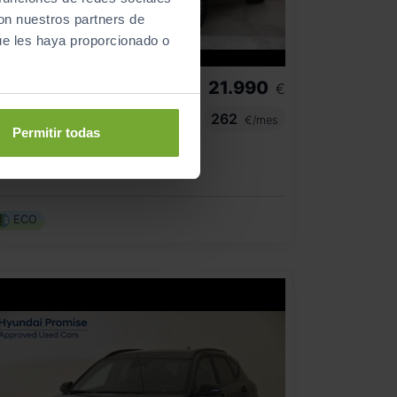
con nuestros partners de
ue les haya proporcionado o
21.990
HYUNDAI
BAYON
€
1.0 TGDI 74KW (100CV) 48V MAXX
262
€/mes
Permitir todas
10
2025
km
Manual
Gasolina
ECO