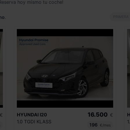
¡Reserva hoy mismo tu coche!
no
.
PRIMERA
16.500
HYUNDAI
I20
€
€
1.0 TGDI KLASS
1
196
s
€/mes