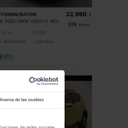
22.990
HYUNDAI
BAYON
€
1.0 TGDI 74KW (100CV) 48V MAXX DCT
274
€/mes
0
2025
km
Automático
Gasolina
ECO
Acerca de las cookies
 funciones de redes sociales