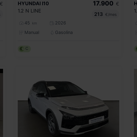
17.900
HYUNDAI
I10
€
€
1.2 N LINE
1
213
s
€/mes
45
2026
km
Manual
Gasolina
C