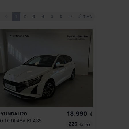
ANTERIOR
SIGUIENTE
PRIMERA
1
2
3
4
5
6
ÚLTIMA
ÚLTIMA
18.990
HYUNDAI
I20
€
.0 TGDI 48V KLASS
226
€/mes