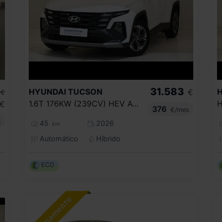
31.583
HYUNDAI
TUCSON
€
€
1.6T 176KW (239CV) HEV AT KLASS
H
€
376
€/mes
s
45
2026
km
Automático
Híbrido
ECO