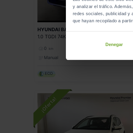
y analizar el tráfico. Ademá
redes sociales, publicidad y
que hayan recopilado a parti
21.990
HYUNDAI
BAYON
1.0 TGDI 74KW (100CV) 48V MAXX
262
€/me
Denegar
0
2025
km
Manual
Gasolina
ECO