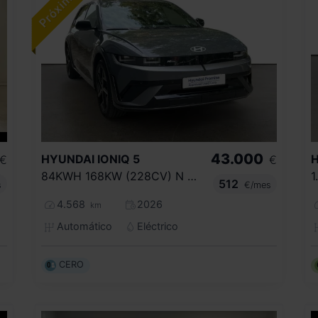
43.000
HYUNDAI
IONIQ 5
€
€
84KWH 168KW (228CV) N LINE RWD
512
s
€/mes
4.568
2026
km
Automático
Eléctrico
CERO