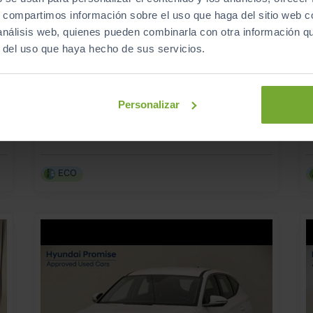
s, compartimos información sobre el uso que haga del sitio web 
 análisis web, quienes pueden combinarla con otra información q
r del uso que haya hecho de sus servicios.
22.990
HYUNDAI
BAYON
€
€
1.0 TGDI 74KW (100CV) 48V MAXX DCT
274
s
€/mes
Personalizar
10
2025
km
Automático
Gasolina
ECO