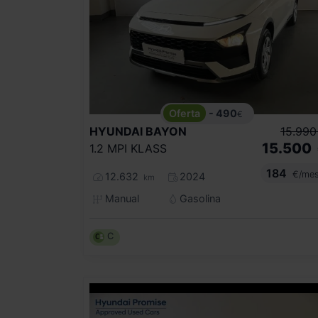
- 490
€
HYUNDAI
BAYON
15.990
15.500
1.2 MPI KLASS
184
€/me
12.632
2024
km
Manual
Gasolina
C