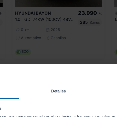
23.990
HYUNDAI
BAYON
€
€
1.0 TGDI 74KW (100CV) 48V XLS DCT
285
s
€/mes
0
2025
km
Automático
Gasolina
ECO
Detalles
s
b se usan para personalizar el contenido y los anuncios, ofrecer