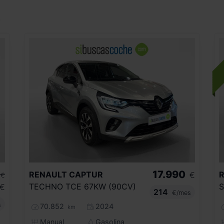
.
17.990
RENAULT
CAPTUR
€
€
TECHNO TCE 67KW (90CV)
€
214
€/mes
s
70.852
2024
km
Manual
Gasolina