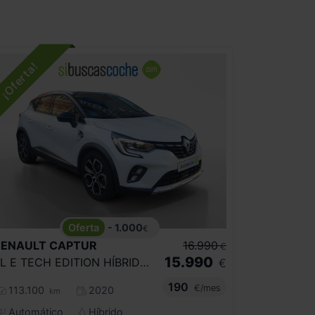
- 1.000
€
RENAULT
CAPTUR
16.990
€
15.990
SL E TECH EDITION HÍBRIDO ENCHUF. 160CV
€
190
€/mes
113.100
2020
km
Automático
Híbrido