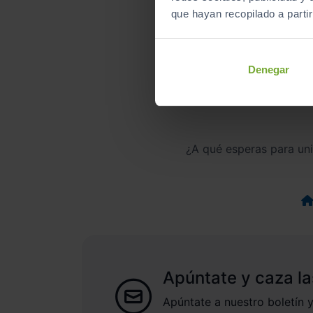
que hayan recopilado a parti
Denegar
¿A qué esperas para un
Apúntate y caza la
Apúntate a nuestro boletín y