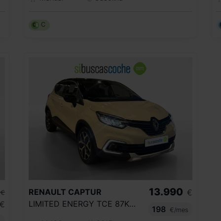
C
13.990
RENAULT
CAPTUR
€
€
LIMITED ENERGY TCE 87KW (120CV)
€
198
€/mes