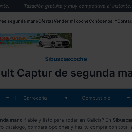
e.
Tasación gratuita y muy competitiva al instante.
Entrega en 72 horas en cualquier punto de España.
hes segunda mano
Ofertas
Vender mi coche
Conócenos
Contac
Más de 1.000 coches en stock.
Más de 5.000 conductores satisfechos.
Buscamos el coche que tu quieras.
Nos ocupamos de todos los trámites.
Sibuscascoche
Recogemos tu coche en cualquier parte de España.
lt Captur de segunda ma
Compramos tu coche. Pago inmediato.
Tasación gratuita y muy competitiva al instante.
unda mano
fiable y listo para rodar en Galicia? En
Sibusca
ro catálogo, compara opciones y haz tu compra con total 