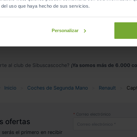
r del uso que haya hecho de sus servicios.
Descapotables
Eléctrico
automático
Personalizar
irte al club de Sibuscascoche?
¡Ya somos más de 6.000 co
Inicio
Coches de Segunda Mano
Renault
Cap
Correo electrónico
s ofertas
 serás el primero en recibir