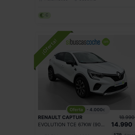
C
- 4.000
€
RENAULT
CAPTUR
18.990
14.990
EVOLUTION TCE 67KW (90CV)
178