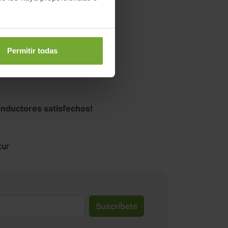
Permitir todas
nductores satisfechos!
tur
Suscríbete