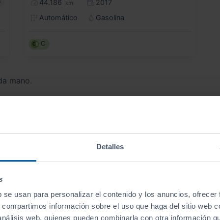
s
44.186
2017
km
Automático
Gasolina
C
da mano.
Detalles
Encuentra tu vehículo
por tipo
s
b se usan para personalizar el contenido y los anuncios, ofrecer
s, compartimos información sobre el uso que haga del sitio web 
Berlinas
Familiares
Monovolumenes
 análisis web, quienes pueden combinarla con otra información q