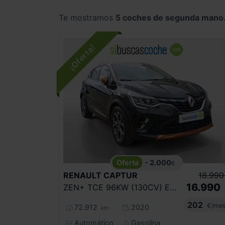
Te mostramos
5 coches de segunda mano
- 2.000
€
RENAULT
CAPTUR
18.990
16.990
ZEN+ TCE 96KW (130CV) EDC GPF
202
€/me
72.912
2020
km
Automático
Gasolina