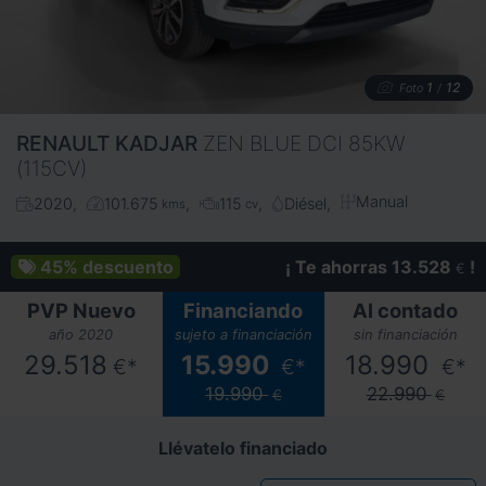
1
12
Foto
/
RENAULT
KADJAR
ZEN BLUE DCI 85KW
(115CV)
Manual
2020
101.675
115
Diésel
kms
cv
45%
descuento
¡ Te ahorras 13.528
!
€
PVP Nuevo
Financiando
Al contado
año 2020
sujeto a financiación
sin financiación
29.518
15.990
18.990
€*
€*
€*
19.990
22.990
€
€
Llévatelo financiado