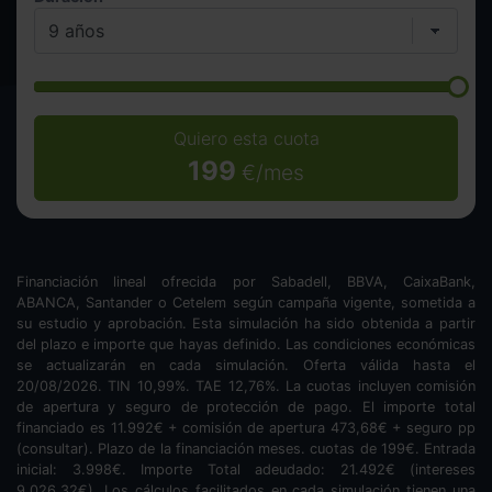
Quiero esta cuota
199
€/mes
Financiación lineal ofrecida por Sabadell, BBVA, CaixaBank,
ABANCA, Santander o Cetelem según campaña vigente, sometida a
su estudio y aprobación. Esta simulación ha sido obtenida a partir
del plazo e importe que hayas definido. Las condiciones económicas
se actualizarán en cada simulación. Oferta válida hasta el
20/08/2026. TIN
10,99
%. TAE
12,76
%. La cuotas incluyen comisión
de apertura y seguro de protección de pago. El importe total
financiado es
11.992
€ + comisión de apertura
473,68
€ + seguro pp
(consultar). Plazo de la financiación
meses.
cuotas de
199
€. Entrada
inicial:
3.998
€. Importe Total adeudado:
21.492
€ (intereses
9.026,32
€). Los cálculos facilitados en cada simulación tienen una