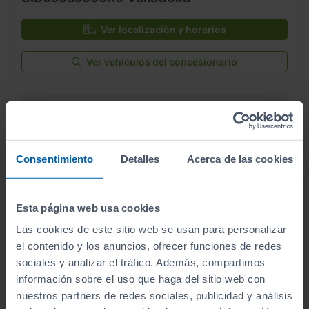
Ver localización y horarios
Ver vehículos del concesionario
¿Estás lejos o no puedes desplazarte?
Pruébalo en cualquiera de nuestras
instalaciones (
Ver instalaciones
)
Consentimiento
Detalles
Acerca de las cookies
Te lo entregamos en tu casa, en cualquier
punto de la península. Consulta a nuestros
Esta página web usa cookies
comerciales.
Las cookies de este sitio web se usan para personalizar
el contenido y los anuncios, ofrecer funciones de redes
sociales y analizar el tráfico. Además, compartimos
información sobre el uso que haga del sitio web con
nuestros partners de redes sociales, publicidad y análisis
¿Por qué comprar en Sibuscascoche?