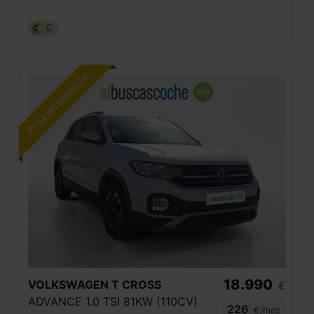
C
18.990
VOLKSWAGEN
T CROSS
€
ADVANCE 1.0 TSI 81KW (110CV)
226
€/mes