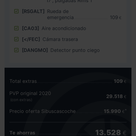
17”, pulgadas Rims 1
[RSGALT]
Rueda de
emergencia
109
€
[CA03]
Aire acondicionado
[</FEC]
Cámara trasera
[DANGMO]
Detector punto ciego
Total extras
109
€
PVP original 2020
29.518
€
(con extras)
Precio oferta Sibuscascoche
15.990
€
13.528
€
Te ahorras