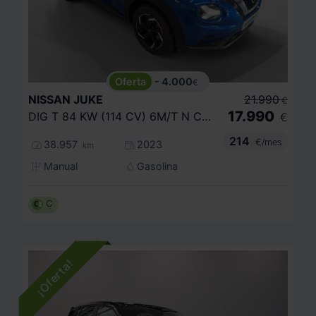
- 4.000
€
NISSAN
JUKE
21.990
€
17.990
DIG T 84 KW (114 CV) 6M/T N CONNECTA
€
214
€/mes
38.957
2023
km
Manual
Gasolina
C