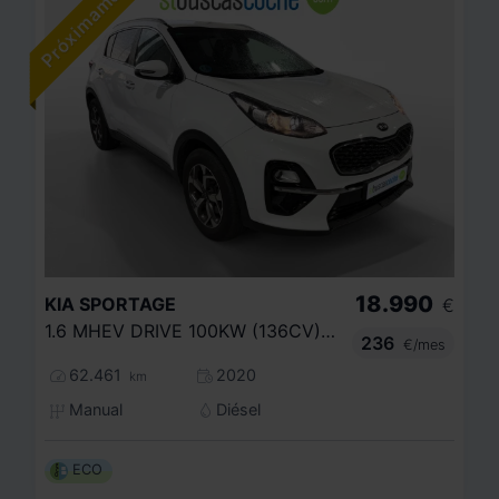
18.990
KIA
SPORTAGE
€
1.6 MHEV DRIVE 100KW (136CV) 4X2
236
€/mes
62.461
2020
km
Manual
Diésel
ECO