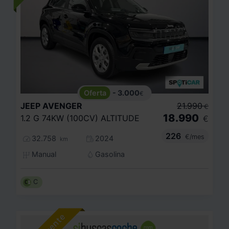
- 3.000
€
JEEP
AVENGER
21.990
€
18.990
1.2 G 74KW (100CV) ALTITUDE
€
226
€/mes
32.758
2024
km
Manual
Gasolina
C