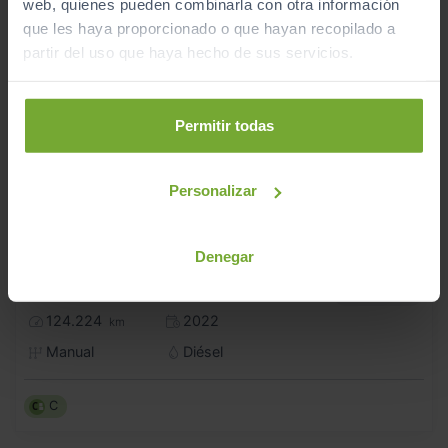
web, quienes pueden combinarla con otra información
que les haya proporcionado o que hayan recopilado a
partir del uso que haya hecho de sus servicios.
Permitir todas
Personalizar
18.990
SKODA
KAROQ
Denegar
€
2.0 TDI 85KW (115CV) AMBITION
226
€/mes
124.224
2022
km
Manual
Diésel
C