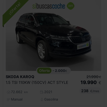
- 2.000
€
SKODA
KAROQ
21.990
€
19.990
1.5 TSI 110KW (150CV) ACT STYLE
€
238
€/mes
72.662
2021
km
Manual
Gasolina