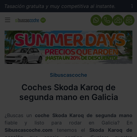
ón gratuita y muy competitiva al instante.
Tasación gr
MENÚ
Sibuscascoche
Coches Skoda Karoq de
segunda mano en Galicia
¿Buscas un
coche Skoda Karoq de segunda mano
fiable y listo para rodar en Galicia? En
Sibuscascoche.com
tenemos el
Skoda Karoq de