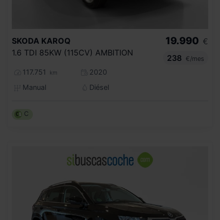
19.990
SKODA
KAROQ
€
1.6 TDI 85KW (115CV) AMBITION
238
€/mes
117.751
2020
km
Manual
Diésel
C