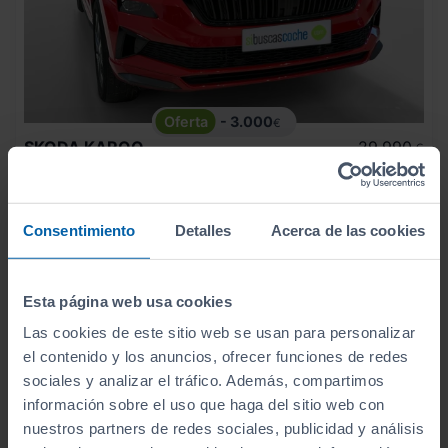
- 3.000
€
SKODA
KAROQ
29.990
€
26.990
1.5 TSI 110KW (150CV) DSG ACT SPORTLINE
€
321
€/mes
22.398
2022
km
Consentimiento
Detalles
Acerca de las cookies
Automático
Gasolina
C
Esta página web usa cookies
Las cookies de este sitio web se usan para personalizar
el contenido y los anuncios, ofrecer funciones de redes
sociales y analizar el tráfico. Además, compartimos
información sobre el uso que haga del sitio web con
nuestros partners de redes sociales, publicidad y análisis