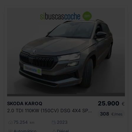
25.900
SKODA
KAROQ
€
2.0 TDI 110KW (150CV) DSG 4X4 SPORTLINE
308
€/mes
75.254
2023
km
Automático
Diésel