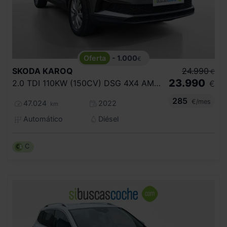
- 1.000
€
SKODA
KAROQ
24.990
€
23.990
2.0 TDI 110KW (150CV) DSG 4X4 AMBITION
€
285
€/mes
47.024
2022
km
Automático
Diésel
C