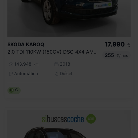
17.990
SKODA
KAROQ
€
2.0 TDI 110KW (150CV) DSG 4X4 AMBITION
255
€/mes
143.948
2018
km
Automático
Diésel
C