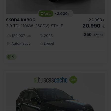
- 2.000
€
SKODA
KAROQ
22.990
€
20.990
2.0 TDI 110KW (150CV) STYLE
€
250
€/mes
129.007
2023
km
Automático
Diésel
C