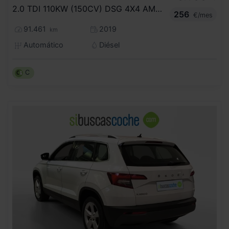
2.0 TDI 110KW (150CV) DSG 4X4 AMBITION
256
€/mes
91.461
2019
km
Automático
Diésel
C