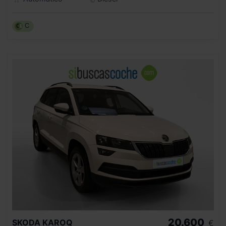
C
20.600
SKODA
KAROQ
€