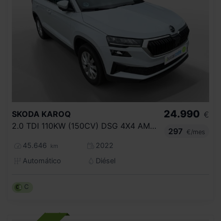
24.990
SKODA
KAROQ
€
2.0 TDI 110KW (150CV) DSG 4X4 AMBITION
297
€/mes
45.646
2022
km
Automático
Diésel
C