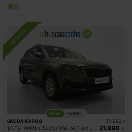
C
- 1.000
€
SKODA
KAROQ
22.990
€
21.990
1.5 TSI 110KW (150CV) DSG ACT AMBITION
€