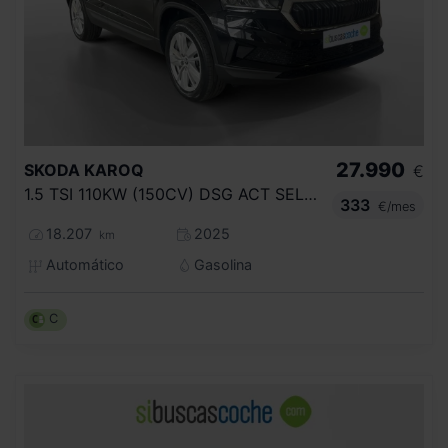
27.990
SKODA
KAROQ
€
1.5 TSI 110KW (150CV) DSG ACT SELECTION
333
€/mes
18.207
2025
km
Automático
Gasolina
C