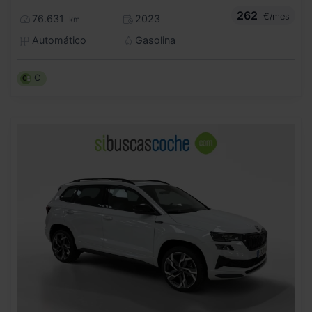
262
€/mes
76.631
2023
km
Automático
Gasolina
C