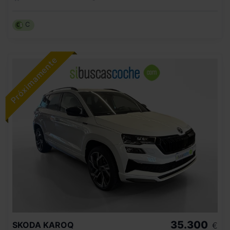
C
35.300
SKODA
KAROQ
€