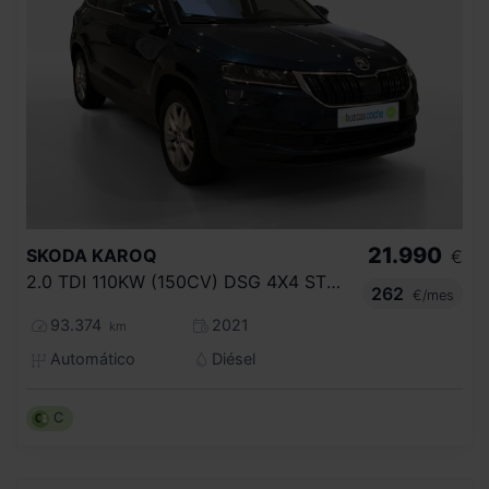
21.990
SKODA
KAROQ
€
2.0 TDI 110KW (150CV) DSG 4X4 STYLE
262
€/mes
93.374
2021
km
Automático
Diésel
C