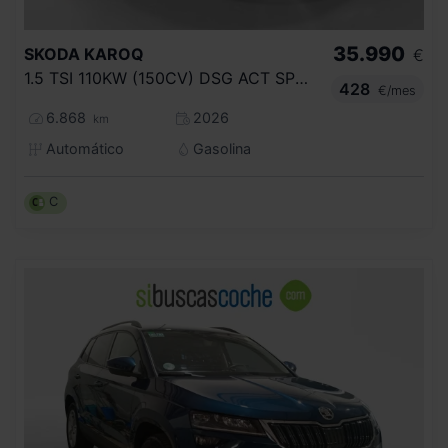
35.990
SKODA
KAROQ
€
1.5 TSI 110KW (150CV) DSG ACT SPORTLINE
428
€/mes
6.868
2026
km
Automático
Gasolina
C