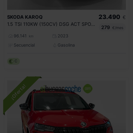
23.490
SKODA
KAROQ
€
1.5 TSI 110KW (150CV) DSG ACT SPORTLINE
279
€/mes
96.141
2023
km
Secuencial
Gasolina
C