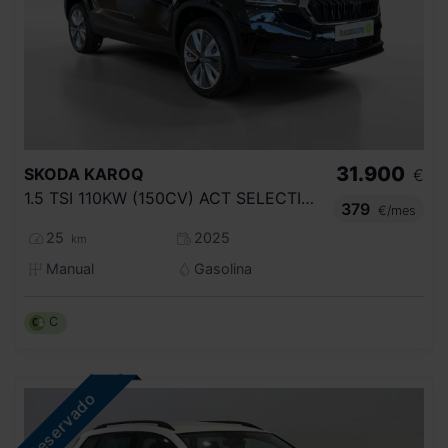
31.900
SKODA
KAROQ
€
1.5 TSI 110KW (150CV) ACT SELECTION
379
€/mes
25
2025
km
Manual
Gasolina
C