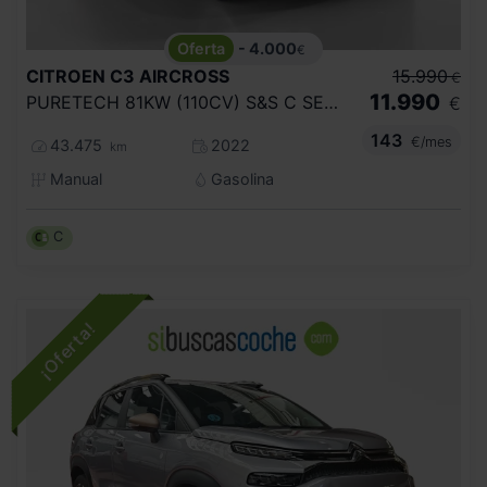
- 4.000
€
CITROEN
C3 AIRCROSS
15.990
€
11.990
PURETECH 81KW (110CV) S&S C SERIES
€
143
€/mes
43.475
2022
km
Manual
Gasolina
C