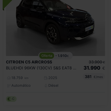
- 1.910
€
CITROEN
C5 AIRCROSS
33.900
€
31.990
BLUEHDI 96KW (130CV) S&S EAT8 MAX
€
381
€/mes
18.759
2025
km
Automático
Diésel
C