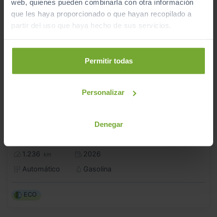
web, quienes pueden combinarla con otra información
que les haya proporcionado o que hayan recopilado a
partir del uso que haya hecho de sus servicios.
Permitir todas
Personalizar
24.990
CITROEN
C3 AIRCROSS
€
Denegar
HYBRID 145 Ë DCS6 PLUS
297
€/mes
1.236
2026
km
Automático
Gasolina
ECO