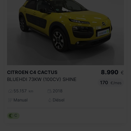
8.990
CITROEN
C4 CACTUS
€
BLUEHDI 73KW (100CV) SHINE
170
€/mes
55.157
2018
km
Manual
Diésel
C