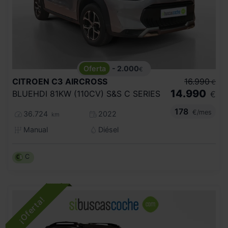
- 2.000
€
CITROEN
C3 AIRCROSS
16.990
€
14.990
BLUEHDI 81KW (110CV) S&S C SERIES
€
178
€/mes
36.724
2022
km
Manual
Diésel
C