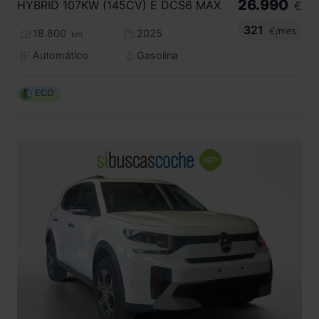
26.990
HYBRID 107KW (145CV) E DCS6 MAX
€
321
€/mes
18.800
2025
km
Automático
Gasolina
ECO