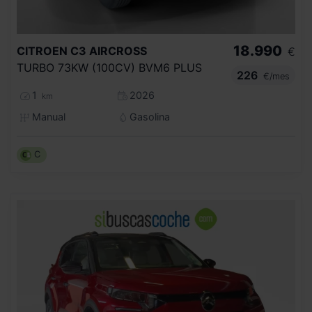
18.990
CITROEN
C3 AIRCROSS
€
TURBO 73KW (100CV) BVM6 PLUS
226
€/mes
1
2026
km
Manual
Gasolina
C