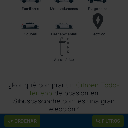
Familiares
Monovolumenes
Furgonetas
Coupés
Descapotables
Eléctrico
automático
¿Por qué comprar un
Citroen Todo-
terreno
de ocasión en
Sibuscascoche.com es una gran
elección?
ORDENAR
FILTROS
Si estás buscando un
Citroen Todo-terreno de