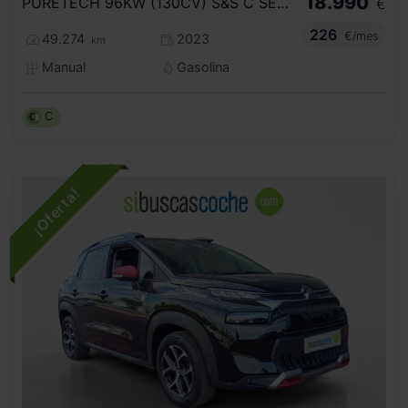
18.990
PURETECH 96KW (130CV) S&S C SERIES
€
226
€/mes
49.274
2023
km
Manual
Gasolina
C