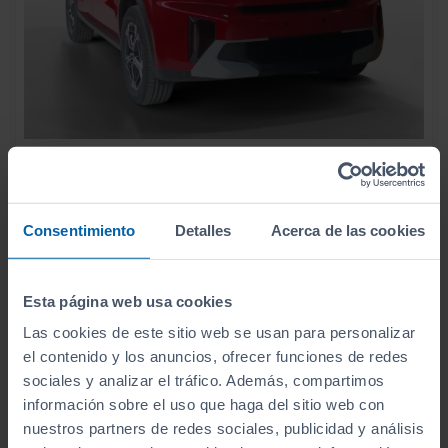
23.990
CITROEN
C3 AIRCROSS
€
HYBRID 145 Ë DCS6 MAX
285
€/mes
1
2026
Consentimiento
Detalles
Acerca de las cookies
km
Automático
Gasolina
Esta página web usa cookies
ECO
Las cookies de este sitio web se usan para personalizar
el contenido y los anuncios, ofrecer funciones de redes
sociales y analizar el tráfico. Además, compartimos
información sobre el uso que haga del sitio web con
nuestros partners de redes sociales, publicidad y análisis