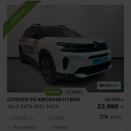
- 17.000
€
CITROEN
C5 AIRCROSS HYBRID
39.990
€
22.990
180 E EAT8 FEEL PACK
€
274
€/mes
25.018
2024
km
Automático
Híbrido