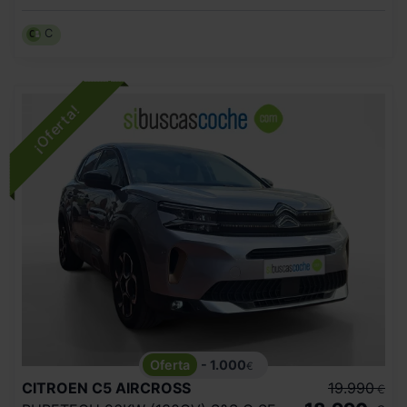
C
- 1.000
€
CITROEN
C5 AIRCROSS
19.990
€