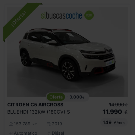
- 3.000
€
CITROEN
C5 AIRCROSS
14.990
€
11.990
BLUEHDI 132KW (180CV) S
€
149
€/mes
153.789
2019
km
Automático
Diésel