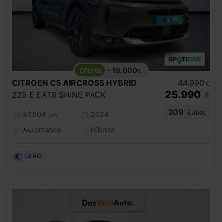
- 19.000
€
CITROEN
C5 AIRCROSS HYBRID
44.990
€
25.990
225 E EAT8 SHINE PACK
€
309
€/mes
47.804
2024
km
Automático
Híbrido
CERO