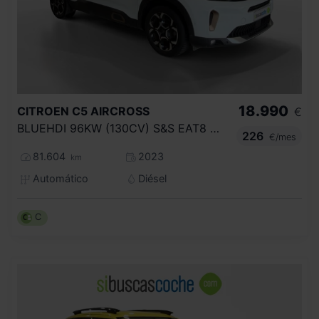
18.990
CITROEN
C5 AIRCROSS
€
BLUEHDI 96KW (130CV) S&S EAT8 C SERIES
226
€/mes
81.604
2023
km
Automático
Diésel
C