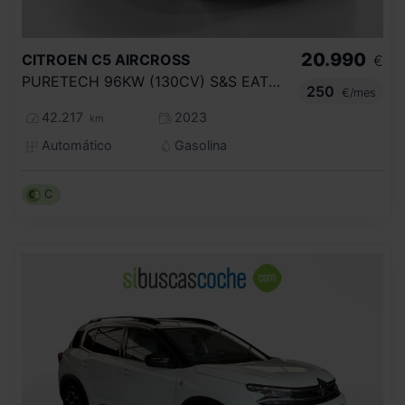
20.990
CITROEN
C5 AIRCROSS
€
PURETECH 96KW (130CV) S&S EAT8 SHINE PAC
250
€/mes
42.217
2023
km
Automático
Gasolina
C