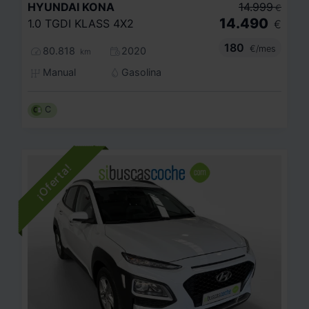
HYUNDAI
KONA
14.999
€
14.490
1.0 TGDI KLASS 4X2
€
180
€/mes
80.818
2020
km
Manual
Gasolina
C