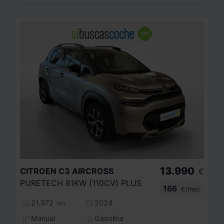
13.990
CITROEN
C3 AIRCROSS
€
PURETECH 81KW (110CV) PLUS
166
€/mes
21.972
2024
km
Manual
Gasolina