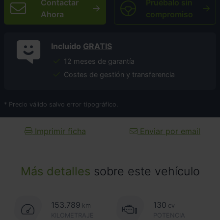
Contactar
Pruébalo sin
Ahora
compromiso
Incluído
GRATIS
12 meses de garantía
Costes de gestión y transferencia
* Precio válido salvo error tipográfico.
Imprimir ficha
Enviar por email
Más detalles
sobre este vehículo
153.789
130
km
cv
KILOMETRAJE
POTENCIA