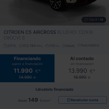
1
14
Foto
/
CITROEN
C5 AIRCROSS
BLUEHDI 132KW
(180CV) S
Automático
2019
153.789
130
Diésel
kms
cv
Financiando
Al contado
sujeto a financiación
sin financiación
11.990
13.990
€*
€*
14.990
16.990
€
€
Llévatelo financiado
149
Recalcular cuota
desde
€/mes*