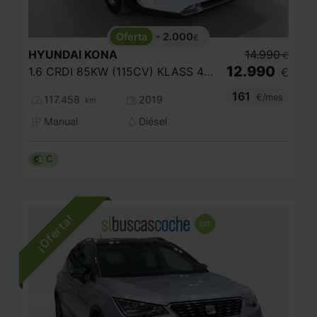
- 2.000
€
HYUNDAI
KONA
14.990
€
12.990
1.6 CRDI 85KW (115CV) KLASS 4X2
€
161
€/mes
117.458
2019
km
Manual
Diésel
C