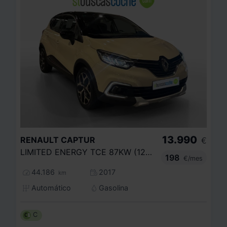
13.990
RENAULT
CAPTUR
€
LIMITED ENERGY TCE 87KW (120CV)
198
€/mes
44.186
2017
km
Automático
Gasolina
C