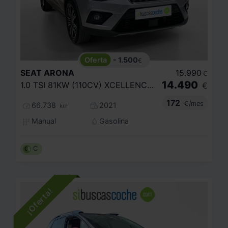
- 1.500
€
SEAT
ARONA
15.990
€
14.490
1.0 TSI 81KW (110CV) XCELLENCE ECOMOTIVE
€
172
€/mes
66.738
2021
km
Manual
Gasolina
C