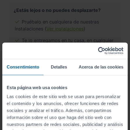
¿Estás lejos o no puedes desplazarte?
Pruébalo en cualquiera de nuestras
instalaciones (
Ver instalaciones
)
Te lo entregamos en tu casa, en cualquier
punto de la península. Consulta a nuestros
comerciales.
Consentimiento
Detalles
Acerca de las cookies
Esta página web usa cookies
¿Por qué comprar en Sibuscascoche?
Las cookies de este sitio web se usan para personalizar
Compra tu coche con confianza
el contenido y los anuncios, ofrecer funciones de redes
sociales y analizar el tráfico. Además, compartimos
información sobre el uso que haga del sitio web con
nuestros partners de redes sociales, publicidad y análisis