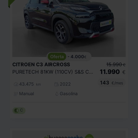
- 4.000
€
CITROEN
C3 AIRCROSS
15.990
€
11.990
PURETECH 81KW (110CV) S&S C SERIES
€
143
€/mes
43.475
2022
km
Manual
Gasolina
C