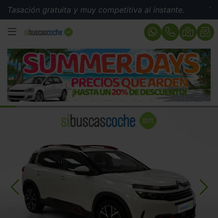
ión gratuita y muy competitiva al instante.
Tasación g
MENÚ