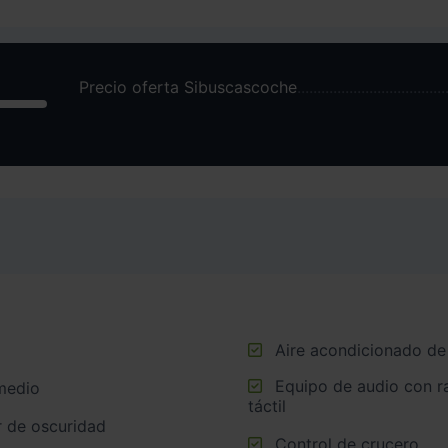
Precio oferta Sibuscascoche
Aire acondicionado de
Equipo de audio con radio AM/FM, radio digital y pantalla
medio
táctil
r de oscuridad
Control de crucero