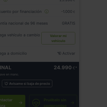
€
uento por financiación
-1.000
€
ntía nacional de 96 meses
GRATIS
ega vehículo a cambio
Valorar mi
vehículo
ega a domicilio
Activar
INAL
24.990
€
lave en mano.
Avísame si baja de precio
ntactar
Pruébalo sin
ora
compromiso