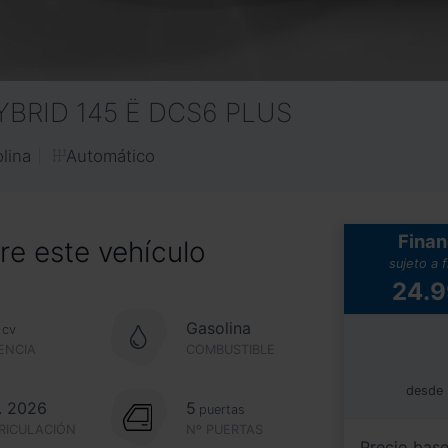
YBRID 145 Ë DCS6 PLUS
Automático
lina
Finan
e este vehículo
sujeto a 
24.
Gasolina
cv
ENCIA
COMBUSTIBLE
desde
. 2026
5
puertas
RICULACIÓN
Nº PUERTAS
Precio bas