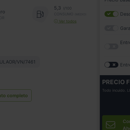
5,3
l/100
ro
Desc
CONSUMO
(MEDIO)
OR
Ver todos
Gara
Entr
ULAOR/VN/7461
Entr
PRECIO F
Todo incuido. L
nto completo
Co
Ah