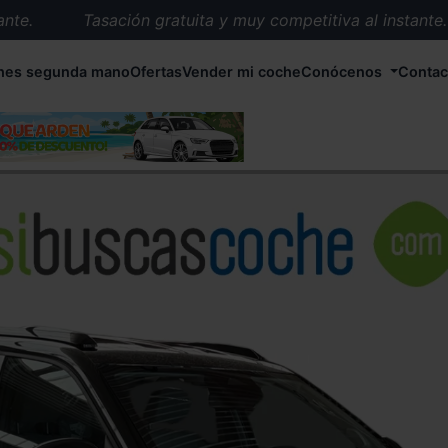
.
Tasación gratuita y muy competitiva al instante.
Entrega en 72 horas en cualquier punto de España.
hes segunda mano
Ofertas
Vender mi coche
Conócenos
Contac
Más de 1.000 coches en stock.
Más de 5.000 conductores satisfechos.
Buscamos el coche que tu quieras.
Nos ocupamos de todos los trámites.
Recogemos tu coche en cualquier parte de España.
Compramos tu coche. Pago inmediato.
Tasación gratuita y muy competitiva al instante.