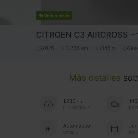
Volver atrás
CITROEN
C3 AIRCROSS
H
2026
1.236
145
Gaso
kms
cv
Más detalles
sobr
1.236
145
km
KILOMETRAJE
POT
Automático
Jun
CAMBIO
MAT