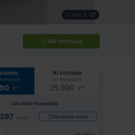
1
27
Foto
/
Me interesa
ciando
Al contado
financiación
sin financiación
990
25.990
€*
€*
Llévatelo financiado
297
Recalcular cuota
€/mes*
e
25.990