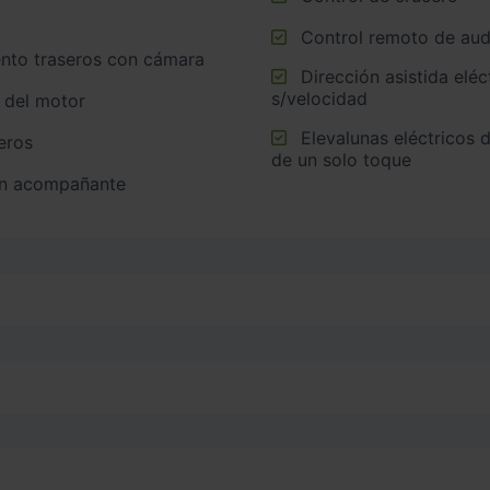
Control remoto de audi
ento traseros con cámara
Dirección asistida eléctrica con endurecimiento progresivo
s/velocidad
n del motor
Elevalunas eléctricos delanteros y traseros con dos de ellos
eros
de un solo toque
en acompañante