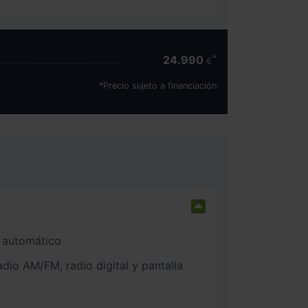
24.990
€
*Precio sujeto a financiación
 automático