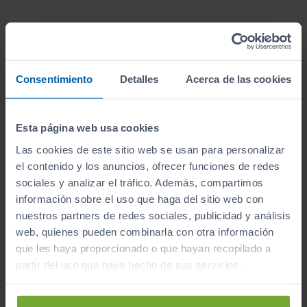
¿A qué esperas para unirte al club de Sibuscascoche?
Consentimiento
Detalles
Acerca de las cookies
¡Ya somos más de 6.000 conductores satisfechos!
Inicio
Coches de Segunda Mano
Citroen
Esta página web usa cookies
Ë c4
Las cookies de este sitio web se usan para personalizar
el contenido y los anuncios, ofrecer funciones de redes
sociales y analizar el tráfico. Además, compartimos
información sobre el uso que haga del sitio web con
Apúntate y caza las ofertas
nuestros partners de redes sociales, publicidad y análisis
Apúntate a nuestro boletín y serás el primero en
web, quienes pueden combinarla con otra información
recibir las nuevas entradas y ofertas.
que les haya proporcionado o que hayan recopilado a
Correo electrónico
partir del uso que haya hecho de sus servicios.