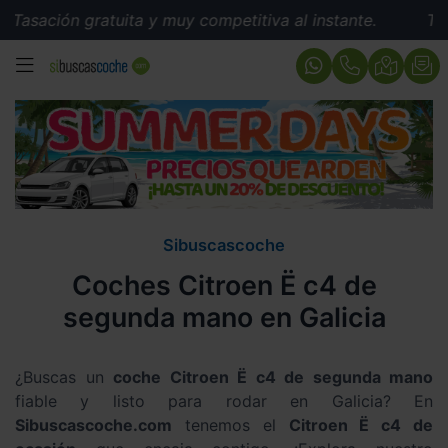
asación gratuita y muy competitiva al instante.
Tasac
MENÚ
Sibuscascoche
Coches Citroen Ë c4 de
segunda mano en Galicia
¿Buscas un
coche Citroen Ë c4 de segunda mano
fiable y listo para rodar en Galicia? En
Sibuscascoche.com
tenemos el
Citroen Ë c4 de