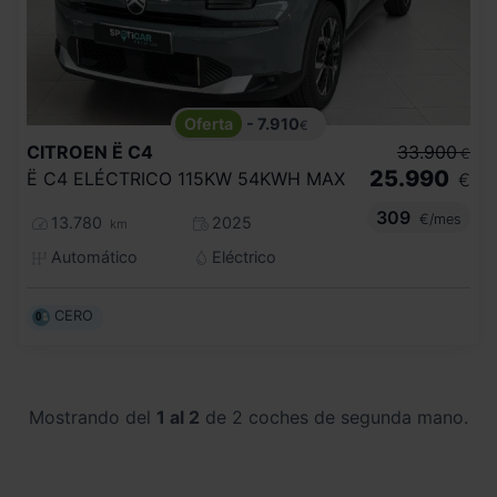
- 7.910
€
CITROEN
Ë C4
33.900
€
25.990
Ë C4 ELÉCTRICO 115KW 54KWH MAX
€
309
€/mes
13.780
2025
km
Automático
Eléctrico
CERO
Mostrando del
1 al 2
de 2 coches de segunda mano.