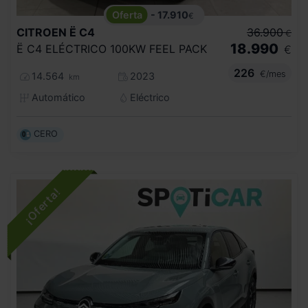
- 17.910
€
CITROEN
Ë C4
36.900
€
18.990
Ë C4 ELÉCTRICO 100KW FEEL PACK
€
226
€/mes
14.564
2023
km
Automático
Eléctrico
CERO