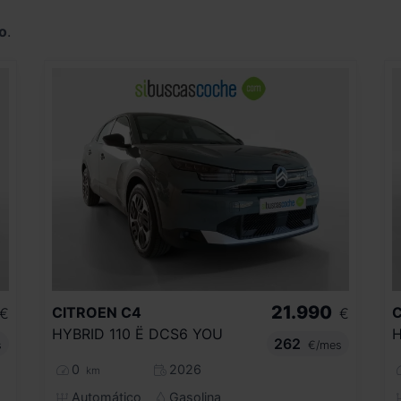
o
.
21.990
CITROEN
C4
€
€
HYBRID 110 Ë DCS6 YOU
H
262
s
€/mes
0
2026
km
Automático
Gasolina