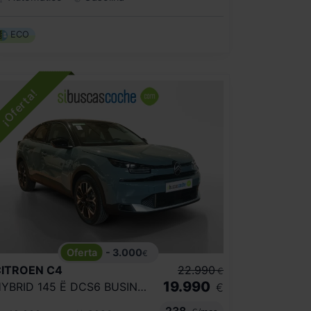
ECO
- 3.000
€
CITROEN
C4
22.990
€
19.990
HYBRID 145 Ë DCS6 BUSINESS EDITION
€
238