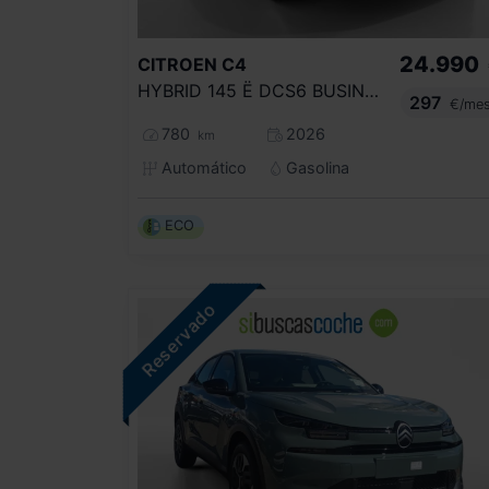
24.990
CITROEN
C4
HYBRID 145 Ë DCS6 BUSINESS EDITION
297
€/me
780
2026
km
Automático
Gasolina
ECO