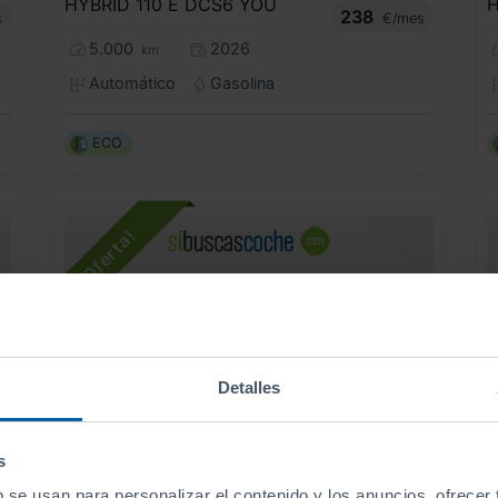
HYBRID 110 Ë DCS6 YOU
238
s
€/mes
5.000
2026
km
Automático
Gasolina
ECO
Detalles
s
- 490
€
b se usan para personalizar el contenido y los anuncios, ofrecer