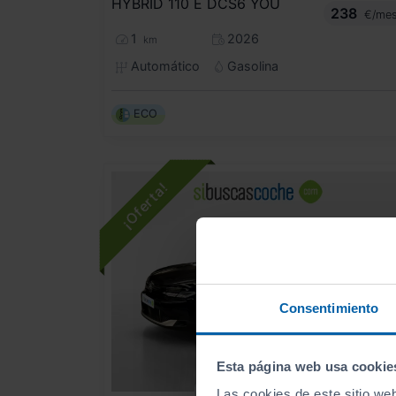
HYBRID 110 Ë DCS6 YOU
238
€/me
1
2026
km
Automático
Gasolina
ECO
Consentimiento
Esta página web usa cookie
- 2.000
€
Las cookies de este sitio we