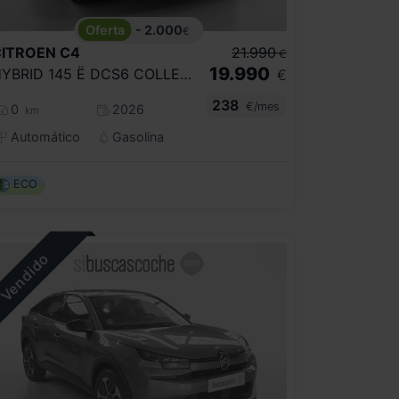
- 2.000
€
CITROEN
C4
21.990
€
19.990
HYBRID 145 Ë DCS6 COLLECTION
€
238
€/mes
0
2026
km
Automático
Gasolina
ECO