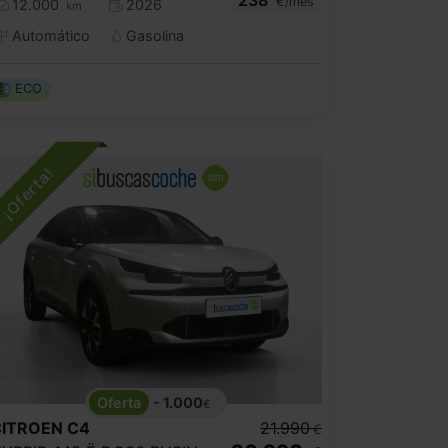
€/mes
12.000
2026
km
Automático
Gasolina
ECO
- 1.000
€
CITROEN
C4
21.990
€