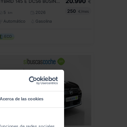
20.990
HYBRID 145 Ë DCS6 BUSINESS EDITION
€
250
€/mes
5
2026
km
Automático
Gasolina
ECO
Acerca de las cookies
 funciones de redes sociales