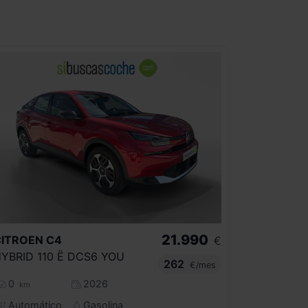
21.990
CITROEN
C4
€
YBRID 110 Ë DCS6 YOU
262
€/mes
0
2026
km
Automático
Gasolina