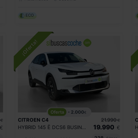
ECO
- 2.000
€
CITROEN
C4
21.990
€
€
19.990
HYBRID 145 Ë DCS6 BUSINESS EDITION
€
€
238