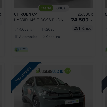
- 800
€
CITROEN
C4
25.300
€
€
24.500
HYBRID 145 Ë DCS6 BUSINESS EDITION
€
s
291
€/mes
4.663
2025
km
Automático
Gasolina
ECO