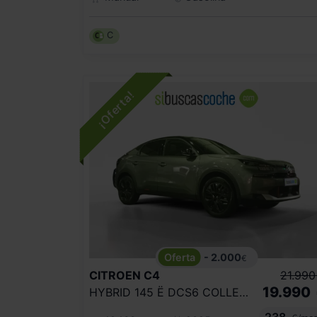
C
- 2.000
€
CITROEN
C4
21.990
19.990
HYBRID 145 Ë DCS6 COLLECTION
238