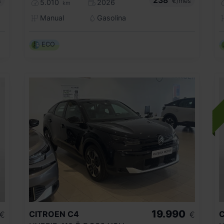
s
€/mes
5.010
2026
km
Manual
Gasolina
ECO
19.990
CITROEN
C4
€
€