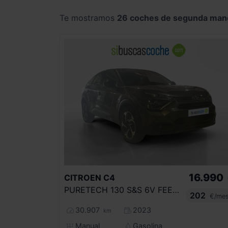
Te mostramos
26 coches de segunda man
16.990
CITROEN
C4
PURETECH 130 S&S 6V FEEL PACK
202
€/me
30.907
2023
km
Manual
Gasolina