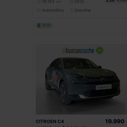
€/me
18.163
2025
km
Automático
Gasolina
ECO
19.990
CITROEN
C4