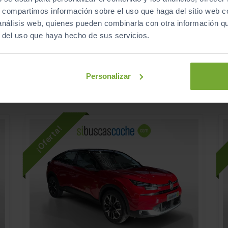
CITROEN
C4
25.990
s, compartimos información sobre el uso que haga del sitio web 
€
€
25.500
HYBRID 145 Ë DCS6 COLLECTION
€
€
 análisis web, quienes pueden combinarla con otra información q
r del uso que haya hecho de sus servicios.
303
s
€/mes
560
2026
km
Automático
Gasolina
Personalizar
ECO