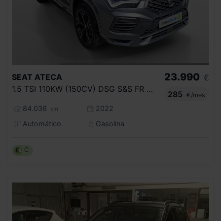
23.990
SEAT
ATECA
€
1.5 TSI 110KW (150CV) DSG S&S FR GO
285
€/mes
84.036
2022
km
Automático
Gasolina
C