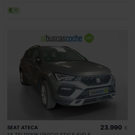
C
23.990
SEAT
ATECA
€
1.5 TSI 110KW (150CV) STYLE EVO EDITION