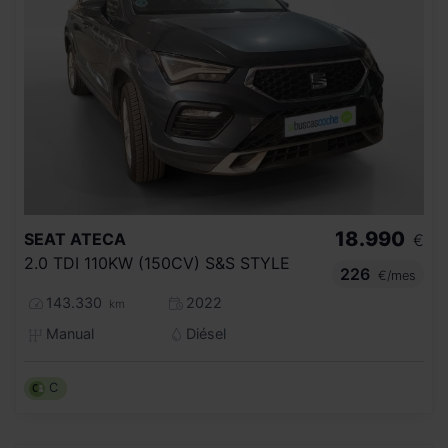
18.990
SEAT
ATECA
€
2.0 TDI 110KW (150CV) S&S STYLE
226
€/mes
143.330
2022
km
Manual
Diésel
C