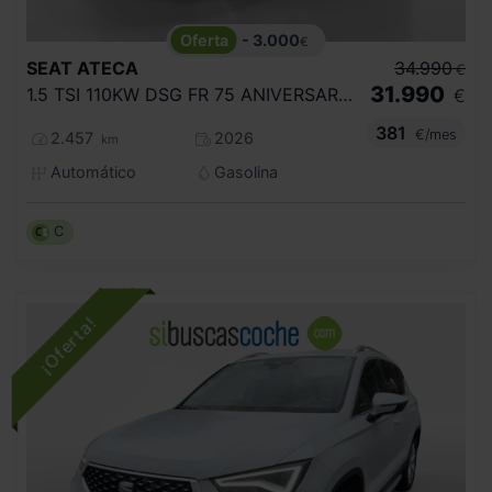
- 3.000
€
SEAT
ATECA
34.990
€
31.990
1.5 TSI 110KW DSG FR 75 ANIVERSARIO
€
381
€/mes
2.457
2026
km
Automático
Gasolina
C