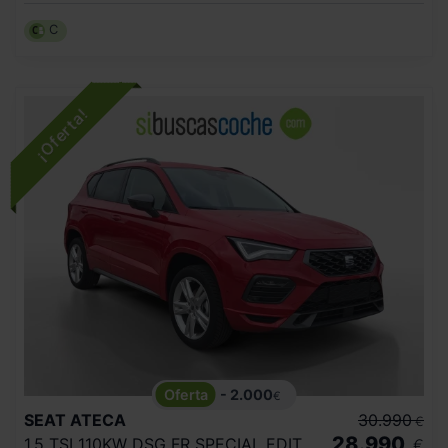
C
- 2.000
€
SEAT
ATECA
30.990
€
28.990
1.5 TSI 110KW DSG FR SPECIAL EDITION
€