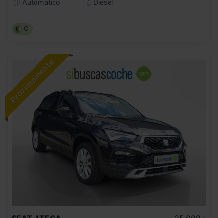
Automático
Diésel
C