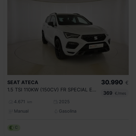
30.990
SEAT
ATECA
€
1.5 TSI 110KW (150CV) FR SPECIAL EDITION
369
€/mes
4.671
2025
km
Manual
Gasolina
C