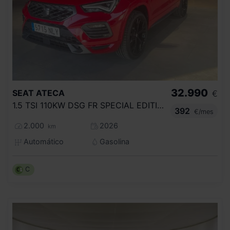
32.990
SEAT
ATECA
€
1.5 TSI 110KW DSG FR SPECIAL EDITION
392
€/mes
2.000
2026
km
Automático
Gasolina
C