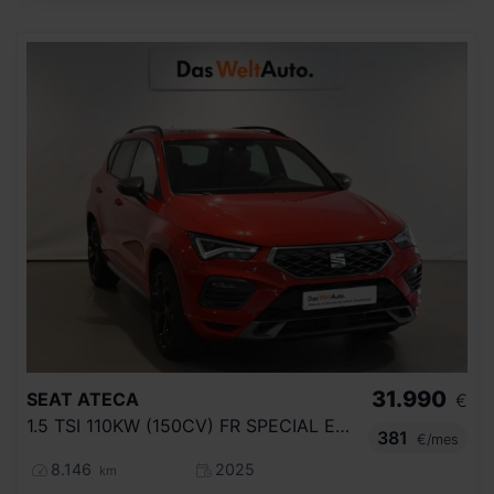
31.990
SEAT
ATECA
€
1.5 TSI 110KW (150CV) FR SPECIAL EDITION
381
€/mes
8.146
2025
km