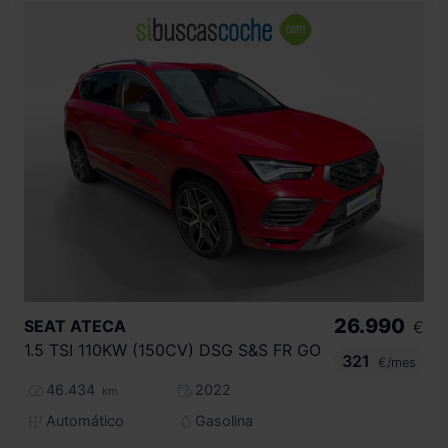
26.990
SEAT
ATECA
€
1.5 TSI 110KW (150CV) DSG S&S FR GO
321
€/mes
46.434
2022
km
Automático
Gasolina