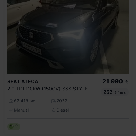
21.990
SEAT
ATECA
€
2.0 TDI 110KW (150CV) S&S STYLE
262
€/mes
62.415
2022
km
Manual
Diésel
C