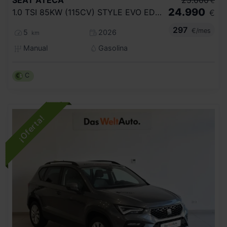
SEAT
ATECA
25.000
€
24.990
1.0 TSI 85KW (115CV) STYLE EVO EDITION
€
297
€/mes
5
2026
km
Manual
Gasolina
C