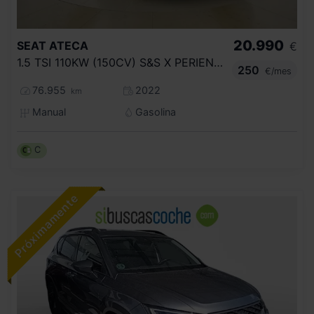
20.990
SEAT
ATECA
€
1.5 TSI 110KW (150CV) S&S X PERIENCE
250
€/mes
76.955
2022
km
Manual
Gasolina
C