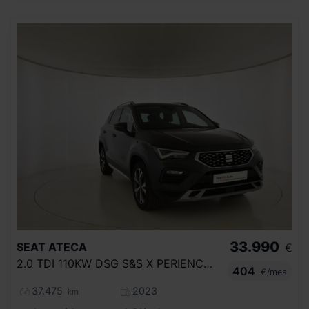
33.990
SEAT
ATECA
€
2.0 TDI 110KW DSG S&S X PERIENCE XM
404
€/mes
37.475
2023
km