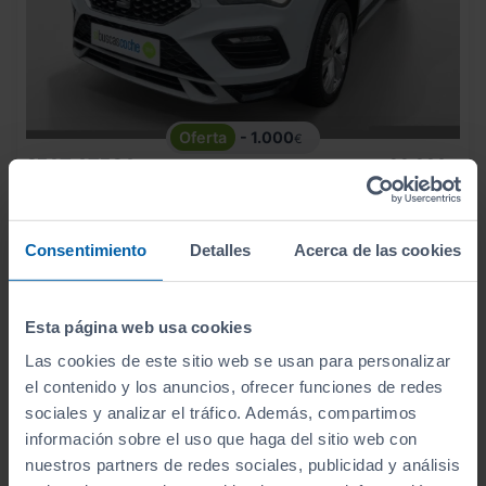
- 1.000
€
SEAT
ATECA
22.990
€
21.990
2.0 TDI 110KW (150CV) S&S X PERIENCE
€
262
€/mes
117.441
2022
km
Consentimiento
Detalles
Acerca de las cookies
Manual
Diésel
Esta página web usa cookies
C
Las cookies de este sitio web se usan para personalizar
el contenido y los anuncios, ofrecer funciones de redes
sociales y analizar el tráfico. Además, compartimos
información sobre el uso que haga del sitio web con
nuestros partners de redes sociales, publicidad y análisis