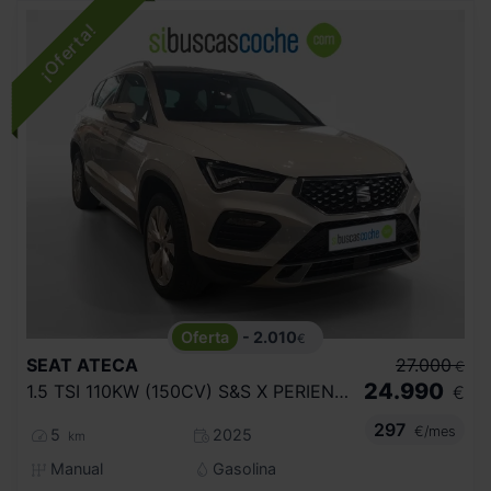
- 2.010
€
SEAT
ATECA
27.000
€
24.990
1.5 TSI 110KW (150CV) S&S X PERIENCE XM
€
297
€/mes
5
2025
km
Manual
Gasolina