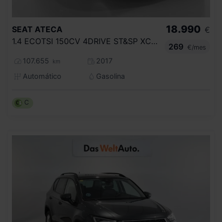
18.990
SEAT
ATECA
€
1.4 ECOTSI 150CV 4DRIVE ST&SP XCELLENCE
269
€/mes
107.655
2017
km
Automático
Gasolina
C