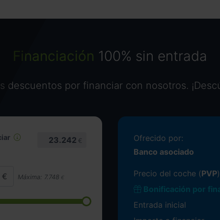
Financiación
100% sin entrada
 descuentos por financiar con nosotros. ¡Desc
iar
Ofrecido por:
23.242
€
Banco asociado
Precio del coche (
PVP
)
Máxima:
7.748
€
Bonificación por fin
Entrada inicial