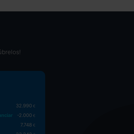
úbrelos!
32.990
€
anciar
-
2.000
€
7.748
€