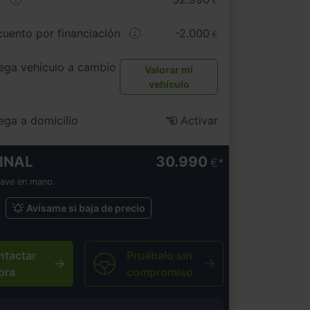
€
uento por financiación
-2.000
€
ega vehículo a cambio
Valorar mi
vehículo
ega a domicilio
Activar
INAL
30.990
€
lave en mano.
Avísame si baja de precio
ntactar
Pruébalo sin
ora
compromiso