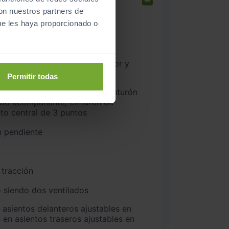
con nuestros partners de
ue les haya proporcionado o
na delantero y trasero
nteros
Permitir todas
ado acompañante, cinturón de
nto central de 3 puntos
n pendiente
 tracción
 siendo dos ventilados
 en asientos traseros ajustables en