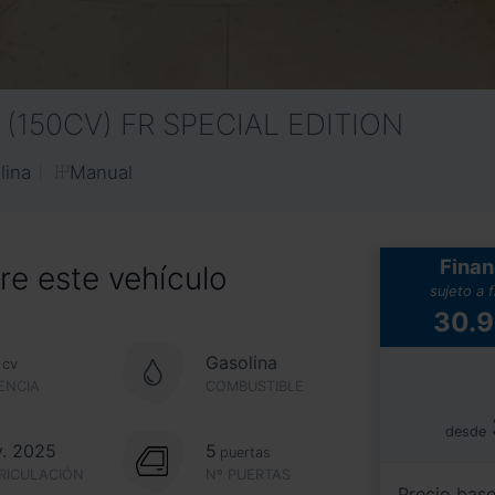
W (150CV) FR SPECIAL EDITION
Manual
lina
Finan
e este vehículo
sujeto a 
30.
Gasolina
cv
ENCIA
COMBUSTIBLE
desde
. 2025
5
puertas
RICULACIÓN
Nº PUERTAS
Precio bas