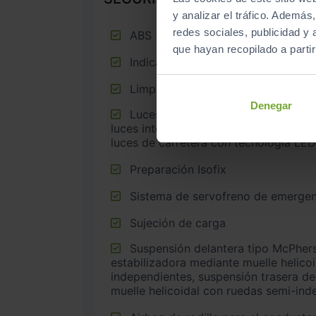
y analizar el tráfico. Ademá
redes sociales, publicidad y
ABS
que hayan recopilado a parti
Indicador de baja presión de los 
Limpiaparabrisas delantero con sen
Denegar
Luces de freno, luces frontales antiniebla, luces de cruce,
luces intermitentes laterales, Luces de
luces de carretera con tecnología LED
Preparación Isofix
Sistema de servofreno de emergen
Sujeción de carga
Suspensión delantera tipo McPherson o similar con barra
estabilizadora mediante muelle helico
independientes, suspensión trasera de
muelle helicoidal con ruedas semi-ind