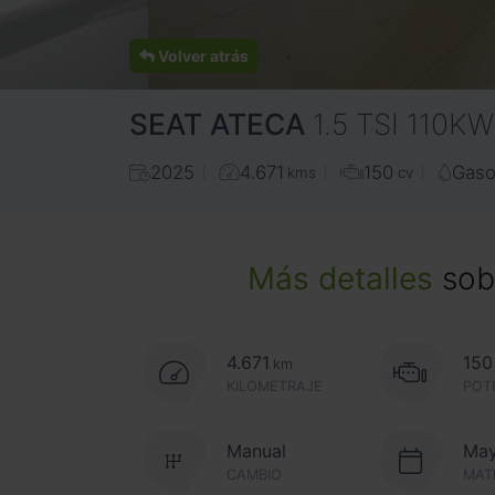
Volver atrás
SEAT
ATECA
1.5 TSI 110K
2025
4.671
150
Gaso
kms
cv
Más detalles
sobr
4.671
150
km
KILOMETRAJE
POT
Manual
May
CAMBIO
MAT