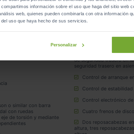
s, compartimos información sobre el uso que haga del sitio web 
 análisis web, quienes pueden combinarla con otra información q
Airbag lateral de corti
r del uso que haya hecho de sus servicios.
neumáticos
Airbags laterales dela
Cinturón de seguridad delantero en asiento conductor y
sor de lluvia
acompañante
Personalizar
Cinturón de seguridad trasero en lado conductor, cinturón
 día, Luces traseras y
de seguridad trasero en l
seguridad trasero en asie
Control de arranque e
cia
Control de estabilidad
Control electrónico de
idal con ruedas
Cuatro frenos de disco
 eje de torsión y mediante
Dos reposacabezas en asientos delanteros ajustables en
ependientes
altura, tres reposacabezas
altura