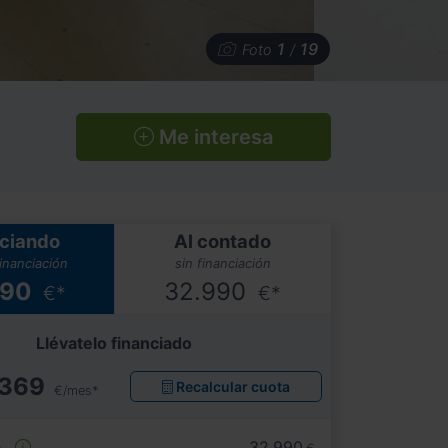
1
19
Foto
/
Me interesa
ciando
Al contado
financiación
sin financiación
990
32.990
€*
€*
Llévatelo financiado
369
Recalcular cuota
€/mes*
e
32.990