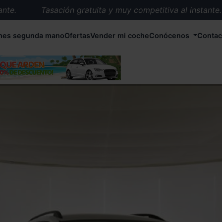
.
Tasación gratuita y muy competitiva al instante.
Entrega en 72 horas en cualquier punto de España.
hes segunda mano
Ofertas
Vender mi coche
Conócenos
Contac
Más de 1.000 coches en stock.
Más de 5.000 conductores satisfechos.
Buscamos el coche que tu quieras.
Nos ocupamos de todos los trámites.
Recogemos tu coche en cualquier parte de España.
Compramos tu coche. Pago inmediato.
Tasación gratuita y muy competitiva al instante.