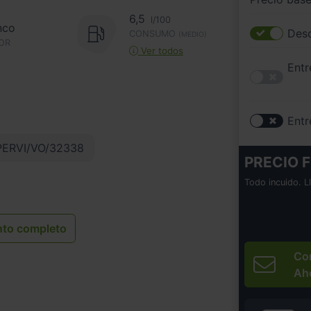
6,5
l/100
nco
Desc
CONSUMO
(MEDIO)
OR
Ver todos
Entr
Entr
ERVI/VO/32338
PRECIO F
Todo incuido. L
nto completo
Co
Ah