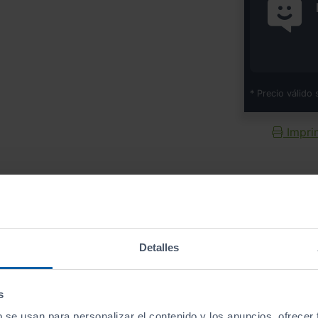
* Precio válido 
Imprim
Equipamiento
de este vehículo
Detalles
s
b se usan para personalizar el contenido y los anuncios, ofrecer