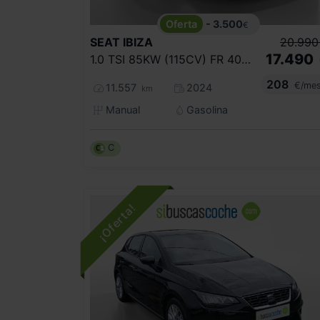
- 3.500
€
SEAT
IBIZA
20.990
17.490
1.0 TSI 85KW (115CV) FR 40 ANIVERSARIO
208
€/me
11.557
2024
km
Manual
Gasolina
C