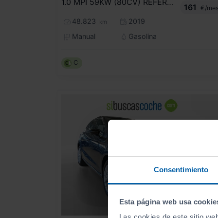
1.0 MPI 59KW (80CV) REFERENCE
161
€/me
48.823
2019
km
Manual
Gasolina
C
Consentimiento
Esta página web usa cookie
Las cookies de este sitio we