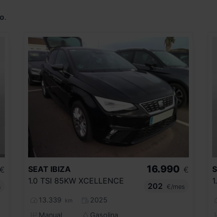
o
.
16.990
SEAT
IBIZA
€
€
1.0 TSI 85KW XCELLENCE
202
s
€/mes
13.339
2025
km
Manual
Gasolina