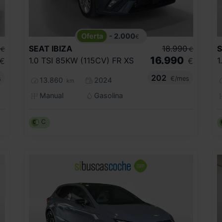
- 2.000
€
SEAT
IBIZA
18.990
€
€
16.990
1.0 TSI 85KW (115CV) FR XS
1
€
€
202
s
€/mes
13.860
2024
km
Manual
Gasolina
C