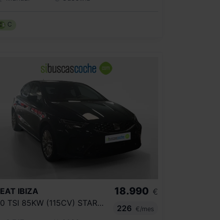
C
18.990
SEAT
IBIZA
€
1.0 TSI 85KW (115CV) START&STOP FR
226
€/mes