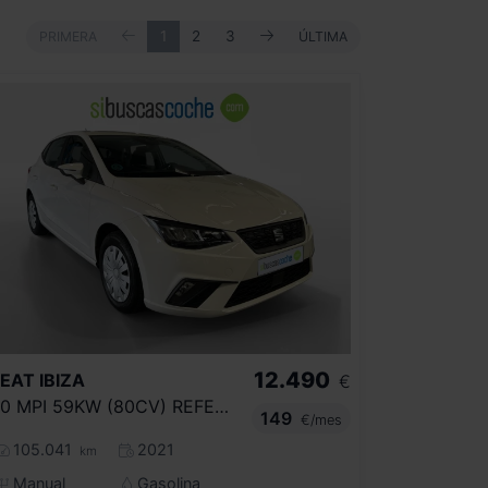
ANTERIOR
SIGUIENTE
PRIMERA
1
2
3
ÚLTIMA
PRIMERA
ÚLTIMA
12.490
SEAT
IBIZA
€
1.0 MPI 59KW (80CV) REFERENCE
149
€/mes
105.041
2021
km
Manual
Gasolina