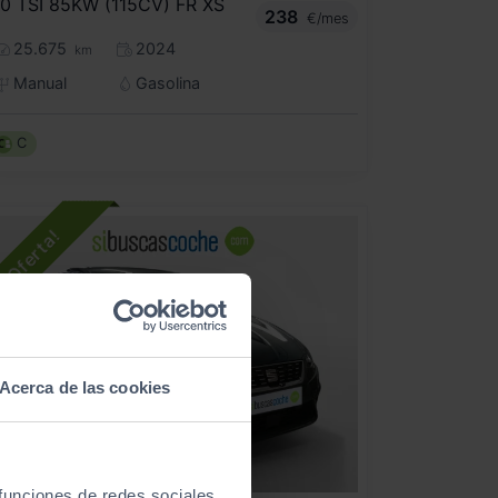
.0 TSI 85KW (115CV) FR XS
238
€/mes
25.675
2024
km
Manual
Gasolina
C
Acerca de las cookies
- 1.000
€
 funciones de redes sociales