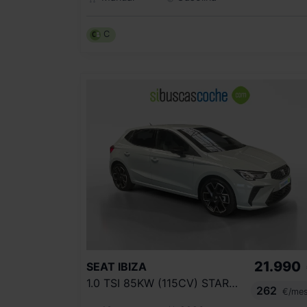
C
21.990
SEAT
IBIZA
1.0 TSI 85KW (115CV) START&STOP FR+
262
€/me