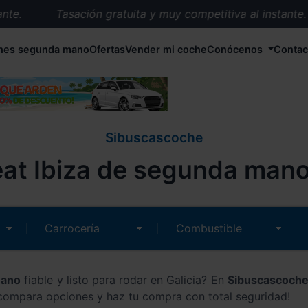
Tasación gratuita y muy competitiva al instante.
Entrega en 72 horas en cualquier punto de España.
hes segunda mano
Ofertas
Vender mi coche
Conócenos
Contac
Más de 1.000 coches en stock.
Más de 5.000 conductores satisfechos.
Buscamos el coche que tu quieras.
Nos ocupamos de todos los trámites.
Sibuscascoche
Recogemos tu coche en cualquier parte de España.
at Ibiza de segunda mano 
Compramos tu coche. Pago inmediato.
Tasación gratuita y muy competitiva al instante.
mano
fiable y listo para rodar en Galicia? En
Sibuscascoch
 compara opciones y haz tu compra con total seguridad!