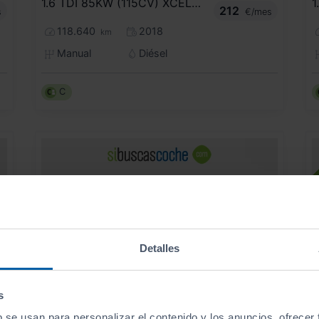
1.6 TDI 85KW (115CV) XCELLENCE
1
212
s
€/mes
118.640
2018
km
Manual
Diésel
C
Detalles
s
b se usan para personalizar el contenido y los anuncios, ofrecer