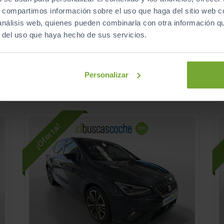
18.990
SEAT
IBIZA
€
€
s, compartimos información sobre el uso que haga del sitio web 
1.0 TSI 85KW (115CV) FR XS
1
 análisis web, quienes pueden combinarla con otra información q
226
s
€/mes
r del uso que haya hecho de sus servicios.
21.138
2025
km
Manual
Gasolina
Personalizar
C