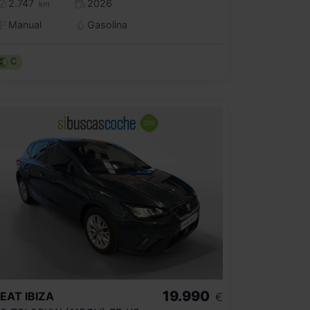
2.747
2026
km
Manual
Gasolina
C
19.990
SEAT
IBIZA
€