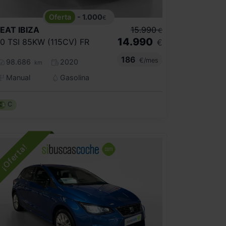
- 1.000
€
SEAT
IBIZA
15.990
€
14.990
.0 TSI 85KW (115CV) FR
€
186
€/mes
98.686
2020
km
Manual
Gasolina
C