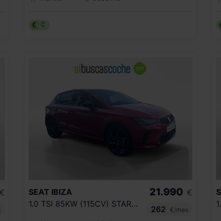
C
21.990
SEAT
IBIZA
€
€
1.0 TSI 85KW (115CV) START&STOP FR+
262
s
€/mes