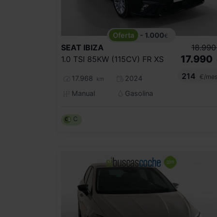
- 1.000
€
SEAT
IBIZA
18.990
17.990
1.0 TSI 85KW (115CV) FR XS
214
€/me
17.968
2024
km
Manual
Gasolina
C