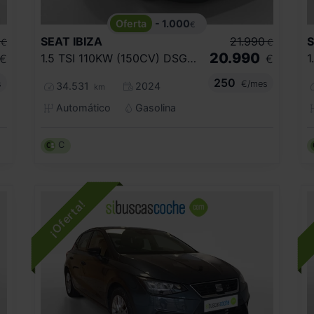
- 1.000
€
SEAT
IBIZA
21.990
€
€
20.990
1.5 TSI 110KW (150CV) DSG FR XL
1
€
€
250
s
€/mes
34.531
2024
km
Automático
Gasolina
C