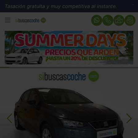
ión gratuita y muy competitiva al instante.
Tasación g
MENÚ