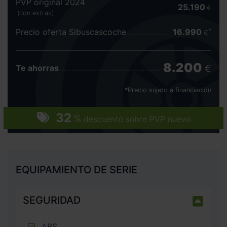
PVP original 2024
25.190
€
(con extras)
Precio oferta Sibuscascoche
16.990
€
8.200
€
Te ahorras
*Precio sujeto a financiación
32
%
descuento sobre PVP nuevo
EQUIPAMIENTO DE SERIE
SEGURIDAD
ABS