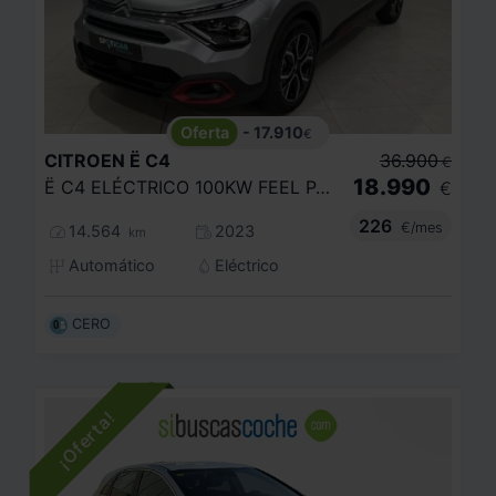
- 17.910
€
CITROEN
Ë C4
36.900
€
18.990
Ë C4 ELÉCTRICO 100KW FEEL PACK
€
226
€/mes
14.564
2023
km
Automático
Eléctrico
CERO