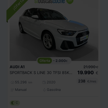
- 2.000
€
AUDI
A1
21.990
€
19.990
SPORTBACK S LINE 30 TFSI 85KW (116CV)
€
238
€/mes
55.296
2020
km
Manual
Gasolina
C