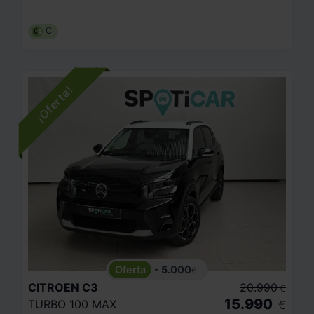
C
- 5.000
€
CITROEN
C3
20.990
€
15.990
TURBO 100 MAX
€