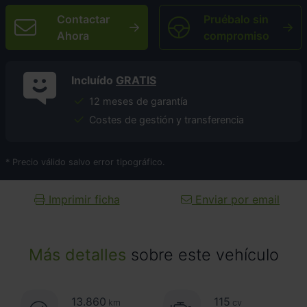
Contactar
Pruébalo sin
Ahora
compromiso
Incluído
GRATIS
12 meses de garantía
Costes de gestión y transferencia
* Precio válido salvo error tipográfico.
Imprimir ficha
Enviar por email
Más detalles
sobre este vehículo
13.860
115
km
cv