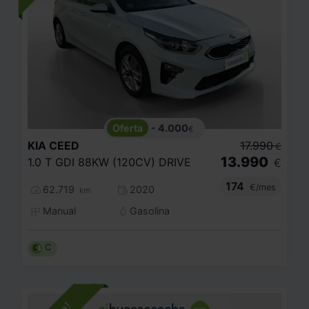
- 4.000
€
KIA
CEED
17.990
€
13.990
1.0 T GDI 88KW (120CV) DRIVE
€
174
€/mes
62.719
2020
km
Manual
Gasolina
C