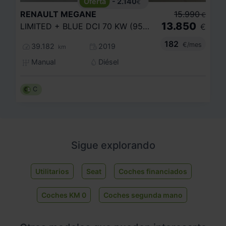
- 2.140
€
RENAULT
MEGANE
15.990
€
13.850
LIMITED + BLUE DCI 70 KW (95CV) SS
€
182
€/mes
39.182
2019
km
Manual
Diésel
C
Sigue explorando
Utilitarios
Seat
Coches financiados
Coches KM 0
Coches segunda mano