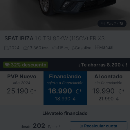
1
15
Foto
/
SEAT
IBIZA
1.0 TSI 85KW (115CV) FR XS
Manual
2024
13.860
115
Gasolina
kms
cv
32%
descuento
¡ Te ahorras 8.200
!
€
PVP Nuevo
Financiando
Al contado
año 2024
sujeto a financiación
sin financiación
25.190
16.990
19.990
€*
€*
€*
18.990
21.990
€
€
Llévatelo financiado
202
Recalcular cuota
desde
€/mes*