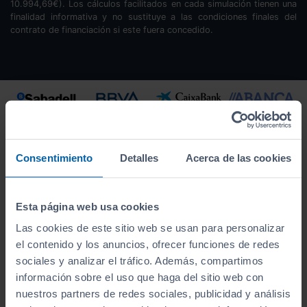
10.994,69
€). Los cálculos facilitados en cada simulación tienen una
finalidad informativa y no sustituye a las condiciones finales del
contrato de financiación si este fuera concedido.
Consentimiento
Detalles
Acerca de las cookies
Esta página web usa cookies
Las cookies de este sitio web se usan para personalizar
el contenido y los anuncios, ofrecer funciones de redes
sociales y analizar el tráfico. Además, compartimos
información sobre el uso que haga del sitio web con
Este vehículo se encuentra en:
nuestros partners de redes sociales, publicidad y análisis