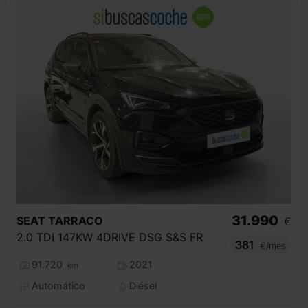
31.990
SEAT
TARRACO
€
2.0 TDI 147KW 4DRIVE DSG S&S FR
381
€/mes
91.720
2021
km
Automático
Diésel