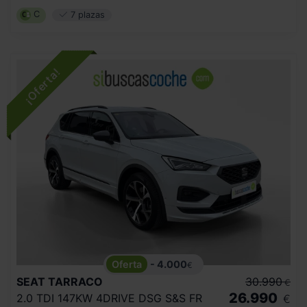
C
7 plazas
- 4.000
€
SEAT
TARRACO
30.990
€
26.990
2.0 TDI 147KW 4DRIVE DSG S&S FR
€