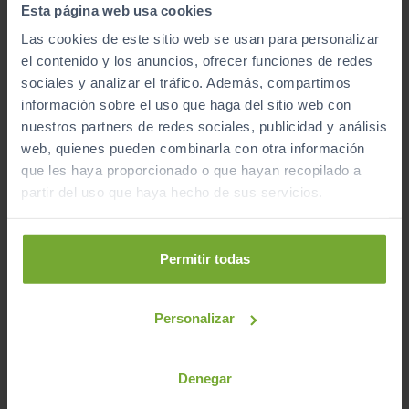
Esta página web usa cookies
Las cookies de este sitio web se usan para personalizar
el contenido y los anuncios, ofrecer funciones de redes
sociales y analizar el tráfico. Además, compartimos
información sobre el uso que haga del sitio web con
nuestros partners de redes sociales, publicidad y análisis
SEAT
TARRACO
web, quienes pueden combinarla con otra información
2.0 TDI 110KW (150CV) S&S STYLE DSG
que les haya proporcionado o que hayan recopilado a
2023
Automático
partir del uso que haya hecho de sus servicios.
Diésel
Permitir todas
C
Personalizar
Denegar