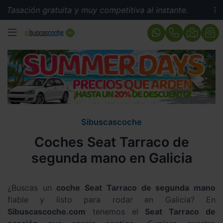
ación gratuita y muy competitiva al instante.
Tasació
MENÚ
Sibuscascoche
Coches Seat Tarraco de
segunda mano en Galicia
¿Buscas un
coche Seat Tarraco de segunda mano
fiable y listo para rodar en Galicia? En
Sibuscascoche.com
tenemos el
Seat Tarraco de