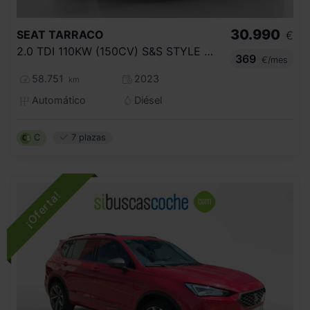
30.990
SEAT
TARRACO
€
2.0 TDI 110KW (150CV) S&S STYLE DSG
369
€/mes
58.751
2023
km
Automático
Diésel
C
7 plazas