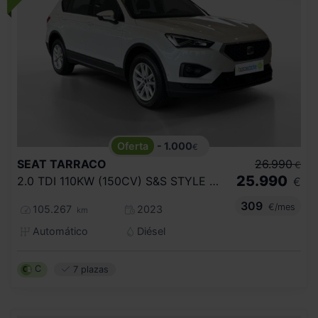
- 1.000
€
SEAT
TARRACO
26.990
€
25.990
2.0 TDI 110KW (150CV) S&S STYLE DSG
€
309
€/mes
105.267
2023
km
Automático
Diésel
C
7 plazas