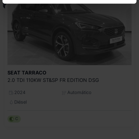
SEAT
TARRACO
2.0 TDI 110KW ST&SP FR EDITION DSG
2024
Automático
Diésel
C