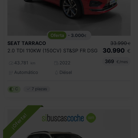
- 3.000
€
SEAT
TARRACO
33.990
€
30.990
2.0 TDI 110KW (150CV) ST&SP FR DSG
€
369
€/mes
43.781
2022
km
Automático
Diésel
C
7 plazas