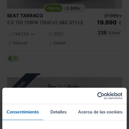
- 2.000
€
SEAT
TARRACO
21.990
€
19.990
2.0 TDI 110KW (150CV) S&S STYLE
€
238
€/mes
144.153
2021
km
Manual
Diésel
C
Consentimiento
Detalles
Acerca de las cookies