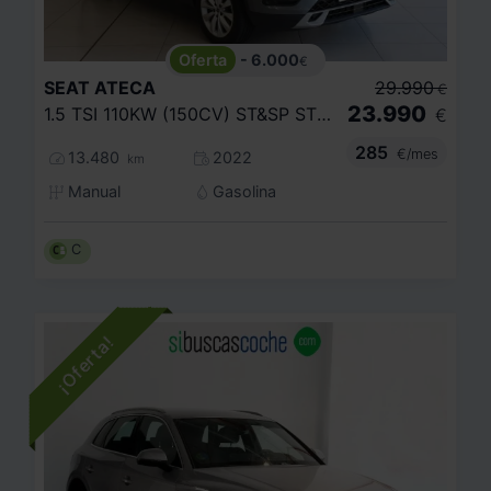
- 6.000
€
SEAT
ATECA
29.990
€
23.990
1.5 TSI 110KW (150CV) ST&SP STYLE
€
285
€/mes
13.480
2022
km
Manual
Gasolina
C