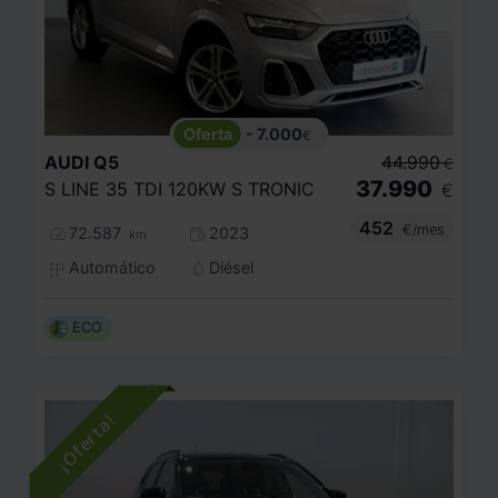
- 7.000
€
AUDI
Q5
44.990
€
37.990
S LINE 35 TDI 120KW S TRONIC
€
452
€/mes
72.587
2023
km
Automático
Diésel
ECO