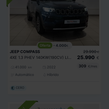
- 4.000
€
JEEP
COMPASS
29.990
€
25.990
4XE 1.3 PHEV 140KW(190CV) LIMITED AT AWD
€
309
€/mes
41.000
2022
km
Automático
Híbrido
CERO