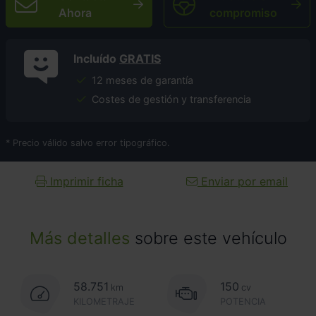
Ahora
compromiso
Incluído
GRATIS
12 meses de garantía
Costes de gestión y transferencia
* Precio válido salvo error tipográfico.
Imprimir ficha
Enviar por email
Más detalles
sobre este vehículo
58.751
150
km
cv
KILOMETRAJE
POTENCIA