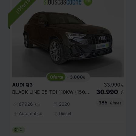
- 3.000
€
AUDI
Q3
33.990
€
30.990
BLACK LINE 35 TDI 110KW (150CV) S TRONIC
€
385
€/mes
87.926
2020
km
Automático
Diésel
C