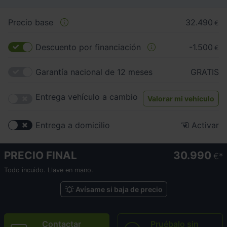
Precio base
32.490
€
Descuento por financiación
-1.500
€
Garantía nacional de 12 meses
GRATIS
Entrega vehículo a cambio
Valorar mi vehículo
Entrega a domicilio
Activar
PRECIO FINAL
30.990
€
Todo incuido. Llave en mano.
Avísame si baja de precio
Contactar
Pruébalo sin