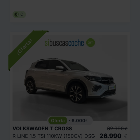
C
- 6.000
€
VOLKSWAGEN
T CROSS
32.990
€
26.990
R LINE 1.5 TSI 110KW (150CV) DSG
€