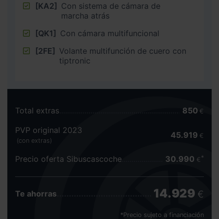
[KA2]
Con sistema de cámara de
marcha atrás
[QK1]
Con cámara multifuncional
[2FE]
Volante multifunción de cuero con
tiptronic
Total extras
850
€
PVP original 2023
45.919
€
(con extras)
Precio oferta Sibuscascoche
30.990
€
14.929
€
Te ahorras
*Precio sujeto a financiación