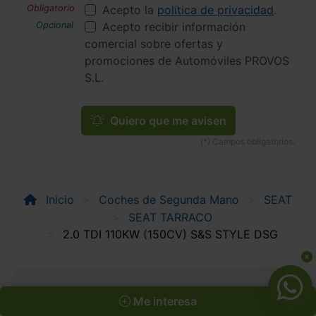
Acepto la
política de privacidad
.
Acepto recibir información
comercial sobre ofertas y
promociones de Automóviles PROVOS
S.L.
Quiero que me avisen
Inicio
Coches de Segunda Mano
SEAT
SEAT TARRACO
2.0 TDI 110KW (150CV) S&S STYLE DSG
Apúntate y caza las ofertas
Me interesa