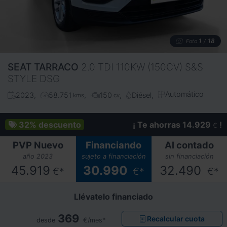
1
18
Foto
/
SEAT
TARRACO
2.0 TDI 110KW (150CV) S&S
STYLE DSG
Automático
2023
58.751
150
Diésel
kms
cv
32%
descuento
¡ Te ahorras 14.929
!
€
PVP Nuevo
Financiando
Al contado
año 2023
sujeto a financiación
sin financiación
45.919
30.990
32.490
€*
€*
€*
Llévatelo financiado
369
Recalcular cuota
desde
€/mes*