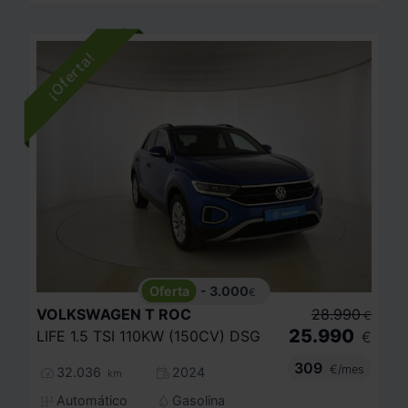
- 3.000
€
VOLKSWAGEN
T ROC
28.990
€
25.990
LIFE 1.5 TSI 110KW (150CV) DSG
€
309
€/mes
32.036
2024
km
Automático
Gasolina