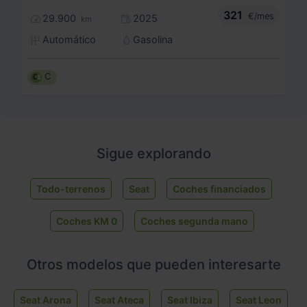
321
€/mes
29.900
2025
km
Automático
Gasolina
C
Sigue explorando
Todo-terrenos
Seat
Coches financiados
Coches KM 0
Coches segunda mano
Otros modelos que pueden interesarte
Seat Arona
Seat Ateca
Seat Ibiza
Seat Leon