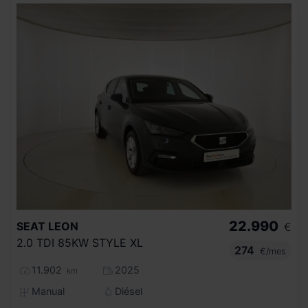
22.990
SEAT
LEON
€
2.0 TDI 85KW STYLE XL
274
€/mes
11.902
2025
km
Manual
Diésel