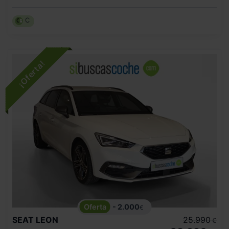
C
- 2.000
€
SEAT
LEON
25.990
€