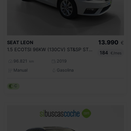
13.990
SEAT
LEON
€
1.5 ECOTSI 96KW (130CV) ST&SP STYLE
184
€/mes
96.821
2019
km
Manual
Gasolina
C