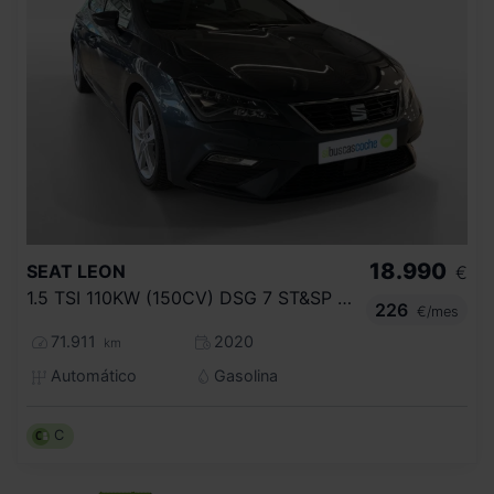
18.990
SEAT
LEON
€
1.5 TSI 110KW (150CV) DSG 7 ST&SP FR
226
€/mes
71.911
2020
km
Automático
Gasolina
C