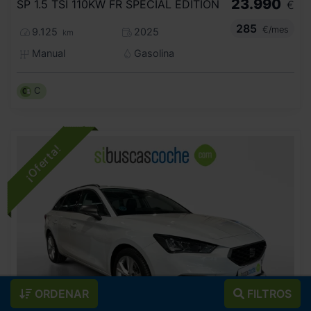
23.990
SP 1.5 TSI 110KW FR SPECIAL EDITION
€
285
€/mes
9.125
2025
km
Manual
Gasolina
C
ORDENAR
FILTROS