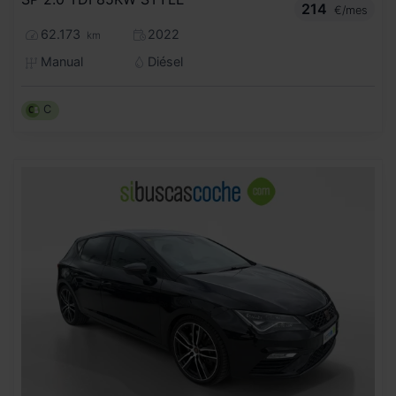
214
€/mes
62.173
2022
km
Manual
Diésel
C