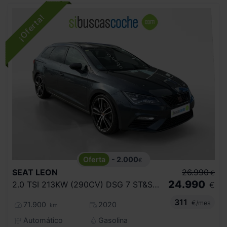
- 2.000
€
SEAT
LEON
26.990
€
24.990
2.0 TSI 213KW (290CV) DSG 7 ST&SP CUPRA
€
311
€/mes
71.900
2020
km
Automático
Gasolina