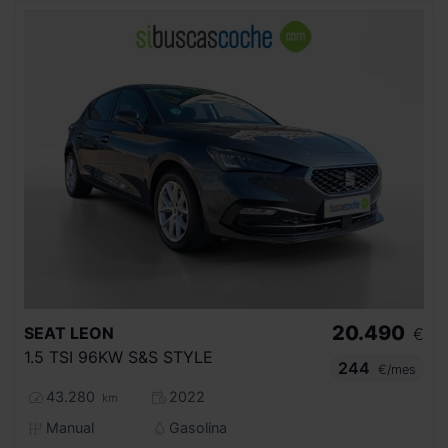
20.490
SEAT
LEON
€
1.5 TSI 96KW S&S STYLE
244
€/mes
43.280
2022
km
Manual
Gasolina