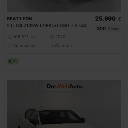
25.990
SEAT
LEON
€
2.0 TSI 213KW (290CV) DSG 7 ST&SP CUPRA
309
€/mes
108.521
2020
km
Automático
Gasolina
C