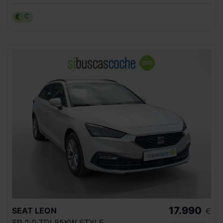
C
17.990
SEAT
LEON
€
SP 2.0 TDI 85KW STYLE