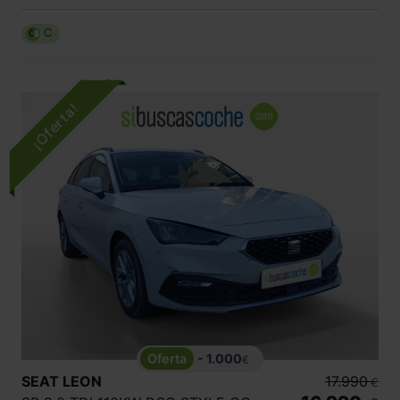
C
- 1.000
€
SEAT
LEON
17.990
€