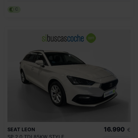
C
16.990
SEAT
LEON
€
SP 2.0 TDI 85KW STYLE