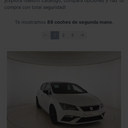
¡Explora nuestro catálogo, compara opciones y haz tu
compra con total seguridad!
Te mostramos
88 coches de segunda mano
.
ANTERIOR
SIGUIENTE
1
2
3