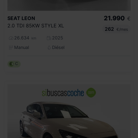
21.990
SEAT
LEON
€
2.0 TDI 85KW STYLE XL
262
€/mes
26.634
2025
km
Manual
Diésel
C