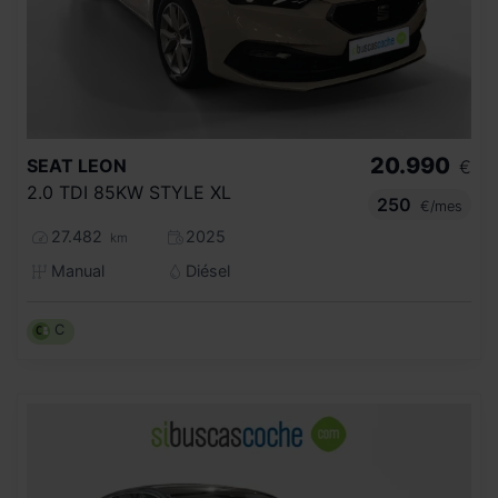
20.990
SEAT
LEON
€
2.0 TDI 85KW STYLE XL
250
€/mes
27.482
2025
km
Manual
Diésel
C