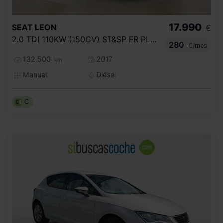
17.990
SEAT
LEON
€
2.0 TDI 110KW (150CV) ST&SP FR PLUS
280
€/mes
132.500
2017
km
Manual
Diésel
C