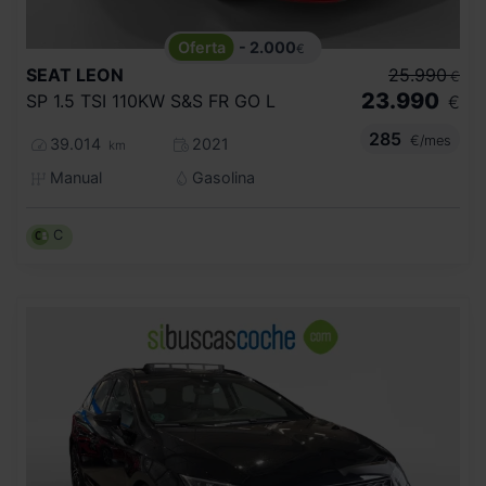
- 2.000
€
SEAT
LEON
25.990
€
23.990
SP 1.5 TSI 110KW S&S FR GO L
€
285
€/mes
39.014
2021
km
Manual
Gasolina
C