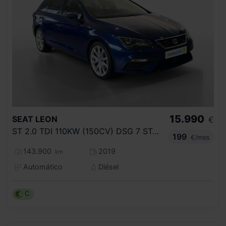
15.990
SEAT
LEON
€
ST 2.0 TDI 110KW (150CV) DSG 7 ST&SP FR
199
€/mes
143.900
2019
km
Automático
Diésel
C