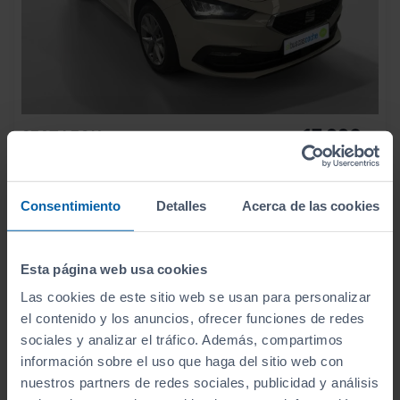
17.990
SEAT
LEON
€
SP 2.0 TDI 85KW REFERENCE GO
214
€/mes
82.751
2022
km
Consentimiento
Detalles
Acerca de las cookies
Manual
Diésel
Esta página web usa cookies
C
Las cookies de este sitio web se usan para personalizar
el contenido y los anuncios, ofrecer funciones de redes
sociales y analizar el tráfico. Además, compartimos
información sobre el uso que haga del sitio web con
nuestros partners de redes sociales, publicidad y análisis