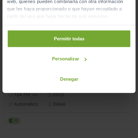
web, quienes pueden combinarla con otra información
que les haya proporcionado o que hayan recopilado a
partir del uso que haya hecho de sus servicios.
Permitir todas
Personalizar
21.990
SEAT
LEON
€
Denegar
SP 2.0 TDI 110KW DSG S
262
€/mes
124.751
2022
km
Automático
Diésel
C