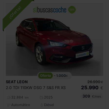
- 1.000
€
SEAT
LEON
26.990
€
25.990
2.0 TDI 110KW DSG 7 S&S FR XS
€
309
€/mes
32.884
2025
km
Automático
Diésel