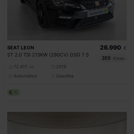
26.990
SEAT
LEON
€
ST 2.0 TSI 213KW (290CV) DSG 7 S
355
€/mes
72.417
2019
km
Automático
Gasolina
C