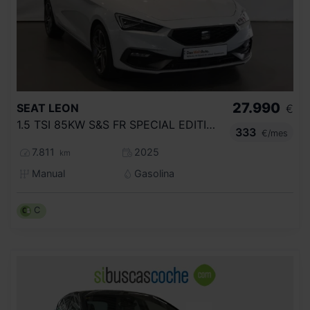
27.990
SEAT
LEON
€
1.5 TSI 85KW S&S FR SPECIAL EDITION
333
€/mes
7.811
2025
km
Manual
Gasolina
C