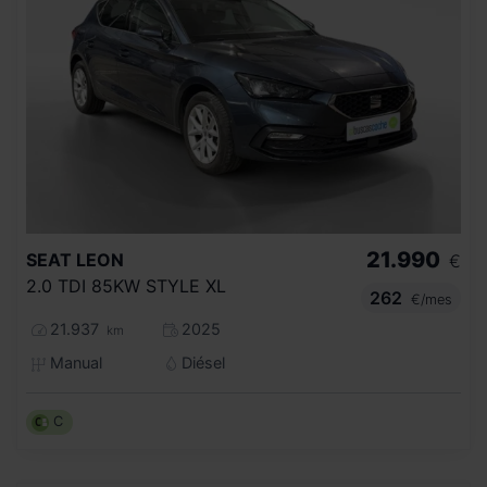
21.990
SEAT
LEON
€
2.0 TDI 85KW STYLE XL
262
€/mes
21.937
2025
km
Manual
Diésel
C