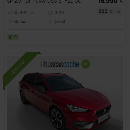
16.990
SP 2.0 TDI 110KW DSG STYLE GO
€
202
€/mes
85.494
2020
km
Manual
Diésel
C