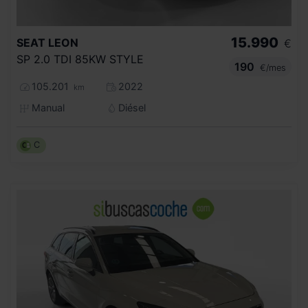
15.990
SEAT
LEON
€
SP 2.0 TDI 85KW STYLE
190
€/mes
105.201
2022
km
Manual
Diésel
C