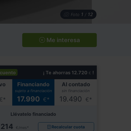
1
12
Foto
/
Me interesa
cuento
¡ Te ahorras 12.720
!
€
vo
Financiando
Al contado
sujeto a financiación
sin financiación
17.990
19.490
€*
€*
€*
Llévatelo financiado
214
Recalcular cuota
€/mes*