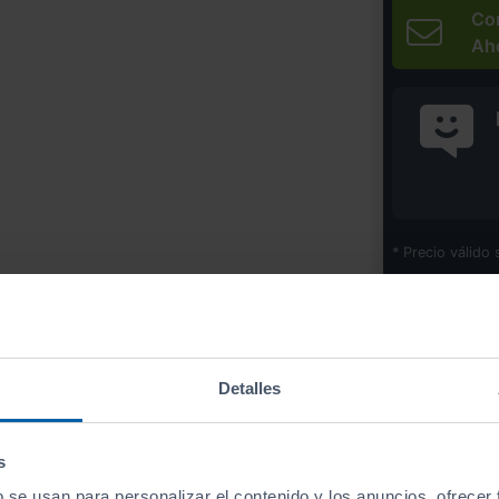
Co
Ah
* Precio válido 
Imprim
Detalles
Equipamiento
de este vehículo
s
b se usan para personalizar el contenido y los anuncios, ofrecer