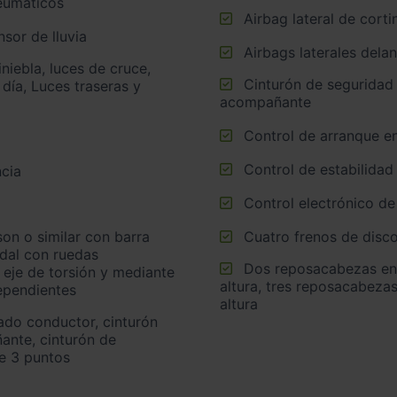
neumáticos
Airbag lateral de corti
sor de lluvia
Airbags laterales dela
Cinturón de seguridad delantero en asiento conductor y
 día, Luces traseras y
acompañante
Control de arranque e
Control de estabilidad
cia
Control electrónico de
Cuatro frenos de disco
idal con ruedas
Dos reposacabezas en asientos delanteros ajustables en
 eje de torsión y mediante
altura, tres reposacabezas
ependientes
altura
ante, cinturón de
de 3 puntos