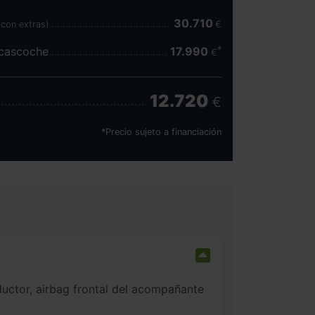
30.710
(con extras)
€
scascoche
17.990
€
12.720
€
*Precio sujeto a financiación