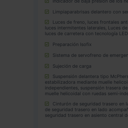
Indicador de baja presión de los 
Limpiaparabrisas delantero con sen
Luces de freno, luces frontales antiniebla, luces de cruce,
luces intermitentes laterales, Luces de
luces de carretera con tecnología LED
Preparación Isofix
Sistema de servofreno de emergen
Sujeción de carga
Suspensión delantera tipo McPherson o similar con barra
estabilizadora mediante muelle helico
independientes, suspensión trasera de
muelle helicoidal con ruedas semi-ind
Cinturón de seguridad trasero en lado conductor, cinturón
de seguridad trasero en lado acompañ
seguridad trasero en asiento central 