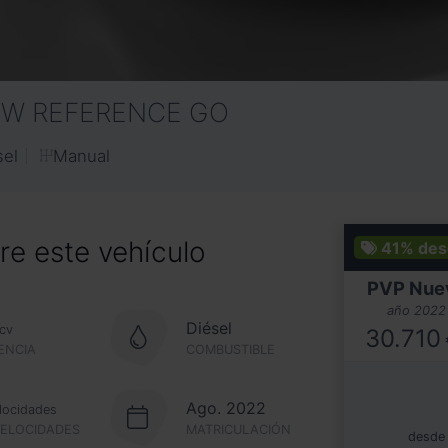
5KW REFERENCE GO
Manual
sel
e este vehículo
41%
des
PVP Nue
año 2022
Diésel
cv
30.710
ENCIA
COMBUSTIBLE
Ago. 2022
locidades
VELOCIDADES
MATRICULACIÓN
desde