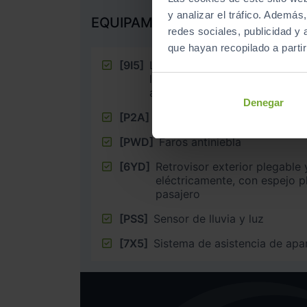
y analizar el tráfico. Ademá
EQUIPAMIENTO EXTRA
redes sociales, publicidad y
que hayan recopilado a parti
[9I5]
Luz de marcha diurna con acti
luz de cruce y función Comi
automática
Denegar
[P2A]
Paquete ”, comfort”,
[PWD]
Faros antiniebla
[6YD]
Retrovisor exterior plegable 
eléctricamente, con espejo pl
pasajero
[PSS]
Sensor de lluvia y luz
[7X5]
Sistema de asistencia de ap