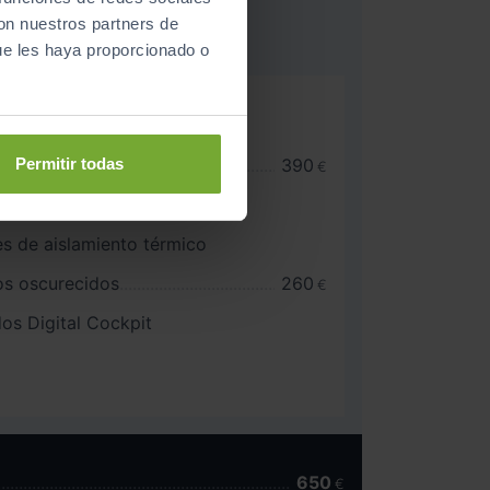
con nuestros partners de
ue les haya proporcionado o
po C
amiento automático Park
Permitir todas
 de parking delantero
390
€
ente de limpiaparabrisas
les de aislamiento térmico
ros oscurecidos
260
€
s Digital Cockpit
650
€