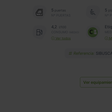
5
5
puertas
pl
Nº PUERTAS
Nº 
4,2
Eti
l/100
CONSUMO
MED
(MEDIO)
Ver todos
Má
Referencia:
SIBUSC
Ver equipamie