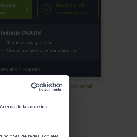
ntactar
Pruébalo sin
ora
compromiso
Incluído
GRATIS
12 meses de garantía
Costes de gestión y transferencia
salvo error tipográfico.
ir ficha
Enviar por email
Acerca de las cookies
 funciones de redes sociales