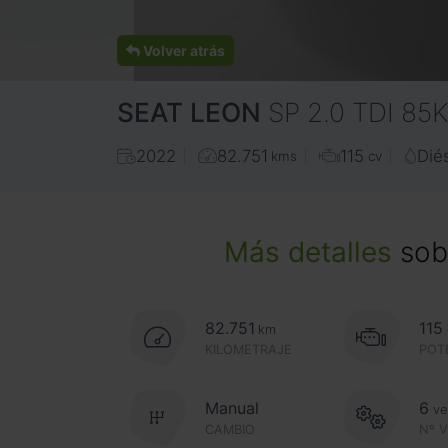
Volver atrás
SEAT
LEON
SP 2.0 TDI 8
2022
82.751
115
Dié
kms
cv
Más detalles
sobr
82.751
115
km
KILOMETRAJE
POT
Manual
6
ve
CAMBIO
Nº 