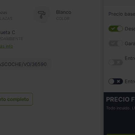
Blanco
azas
Precio bas
PLAZAS
COLOR
Desc
queta C
IOAMBIENTE
Gara
s info
Entr
ASCOCHE/VO/36590
Entr
PRECIO F
nto completo
Todo incuido. L