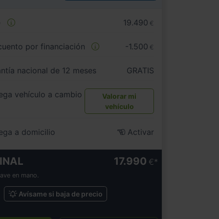
e
19.490
€
uento por financiación
-1.500
€
ntía nacional de 12 meses
GRATIS
ega vehículo a cambio
Valorar mi
vehículo
ega a domicilio
Activar
INAL
17.990
€
lave en mano.
Avísame si baja de precio