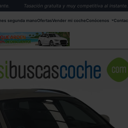
e.
Tasación gratuita y muy competitiva al instante.
Entrega en 72 horas en cualquier punto de España.
hes segunda mano
Ofertas
Vender mi coche
Conócenos
Contac
Más de 1.000 coches en stock.
Más de 5.000 conductores satisfechos.
Buscamos el coche que tu quieras.
Nos ocupamos de todos los trámites.
Recogemos tu coche en cualquier parte de España.
Compramos tu coche. Pago inmediato.
Tasación gratuita y muy competitiva al instante.