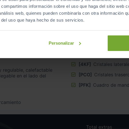
s, compartimos información sobre el uso que haga del sitio web 
 análisis web, quienes pueden combinarla con otra información q
r del uso que haya hecho de sus servicios.
vación automática de la
[U9C]
Externo, Usb ti
ng Home y Leaving Home
[PK5]
Asistente aparc
Personalizar
Assist + Sensor
[8N6]
Control intermit
[4KF]
Cristales latera
y regulable, calefactable
[PCO]
Cristales trase
egable en el lado del
[PFK]
Cuadro de mando
arcamiento
Total extras