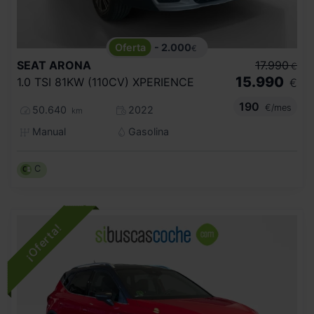
- 2.000
€
SEAT
ARONA
17.990
€
15.990
1.0 TSI 81KW (110CV) XPERIENCE
€
190
€/mes
50.640
2022
km
Manual
Gasolina
C