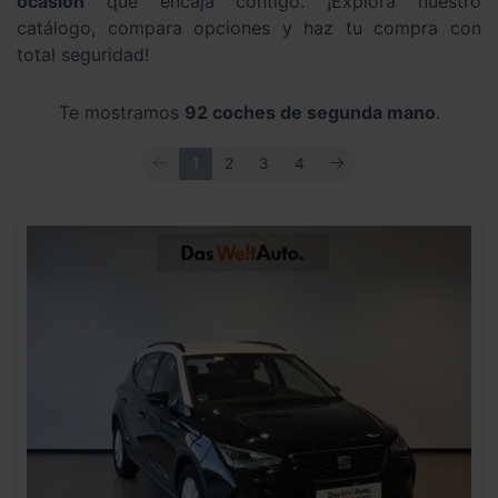
ocasión
que encaja contigo. ¡Explora nuestro
catálogo, compara opciones y haz tu compra con
total seguridad!
Te mostramos
92 coches de segunda mano
.
ANTERIOR
SIGUIENTE
1
2
3
4