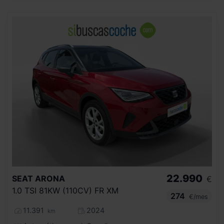
22.990
SEAT
ARONA
€
1.0 TSI 81KW (110CV) FR XM
274
€/mes
11.391
2024
km