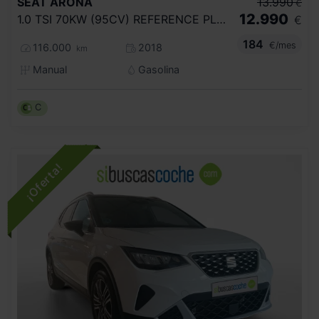
SEAT
ARONA
13.990
€
12.990
1.0 TSI 70KW (95CV) REFERENCE PLUS ECO
€
184
€/mes
116.000
2018
km
Manual
Gasolina
C