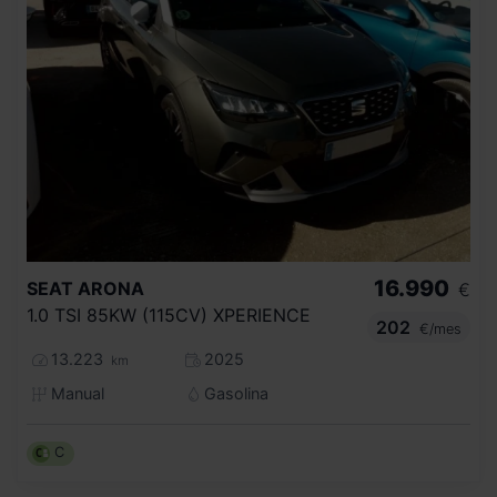
16.990
SEAT
ARONA
€
1.0 TSI 85KW (115CV) XPERIENCE
202
€/mes
13.223
2025
km
Manual
Gasolina
C