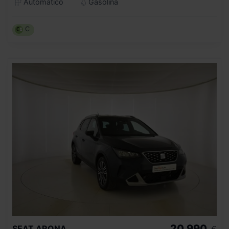
Automático
Gasolina
C
20.990
SEAT
ARONA