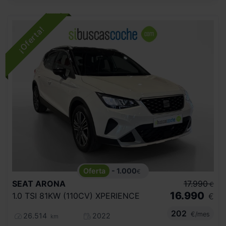
- 1.000
€
SEAT
ARONA
17.990
€
16.990
1.0 TSI 81KW (110CV) XPERIENCE
€
202
€/mes
26.514
2022
km