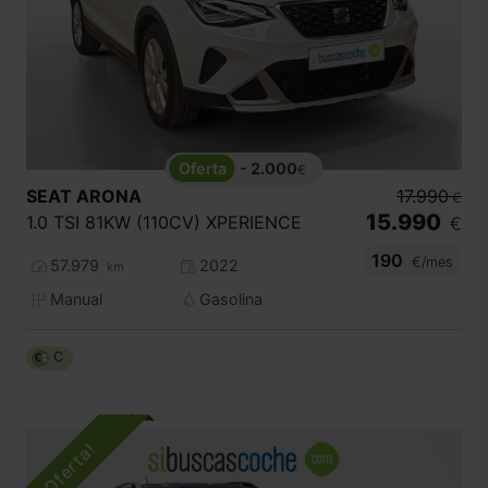
- 2.000
€
SEAT
ARONA
17.990
€
15.990
1.0 TSI 81KW (110CV) XPERIENCE
€
190
€/mes
57.979
2022
km
Manual
Gasolina
C