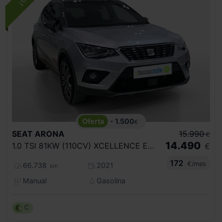
- 1.500
€
SEAT
ARONA
15.990
€
14.490
1.0 TSI 81KW (110CV) XCELLENCE ECOMOTIVE
€
172
€/mes
66.738
2021
km
Manual
Gasolina
C