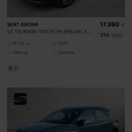
17.990
SEAT
ARONA
€
1.0 TSI 85KW (115CV) FR SPECIAL EDITION
214
€/mes
8.116
2025
km
Manual
Gasolina
C