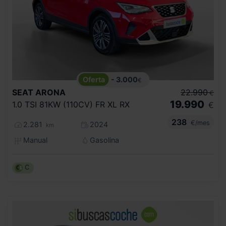
- 3.000
€
SEAT
ARONA
22.990
€
19.990
1.0 TSI 81KW (110CV) FR XL RX
€
238
€/mes
2.281
2024
km
Manual
Gasolina
C