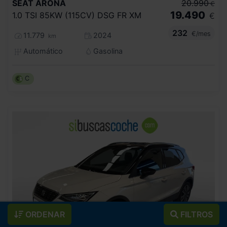
SEAT
ARONA
20.990
€
19.490
1.0 TSI 85KW (115CV) DSG FR XM
€
232
€/mes
11.779
2024
km
Automático
Gasolina
C
ORDENAR
FILTROS