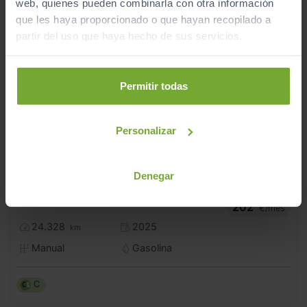
web, quienes pueden combinarla con otra información
que les haya proporcionado o que hayan recopilado a
partir del uso que haya hecho de sus servicios.
Permitir todas
Personalizar
Denegar
16.990
SEAT
ARONA
€
1.0 TSI 85KW STYLE SPECIAL EDITION
202
€/mes
24.328
2025
km
Manual
Gasolina
C