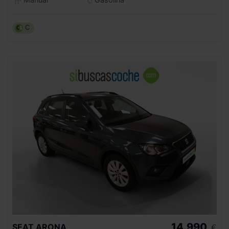
C
14.990
SEAT
ARONA
€