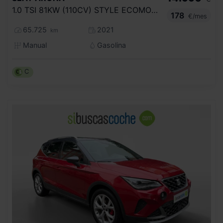
1.0 TSI 81KW (110CV) STYLE ECOMOTIVE
178
€/mes
65.725
2021
km
Manual
Gasolina
C