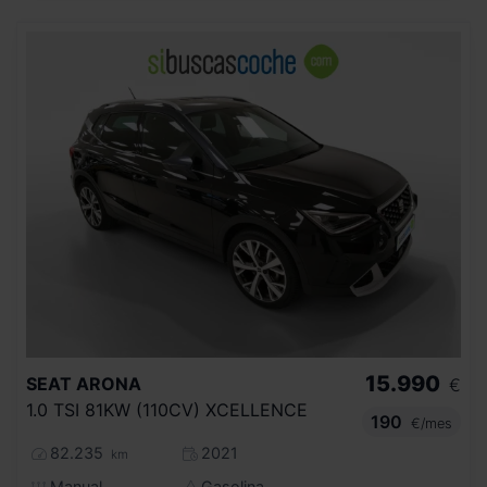
15.990
SEAT
ARONA
€
1.0 TSI 81KW (110CV) XCELLENCE
190
€/mes
82.235
2021
km
Manual
Gasolina