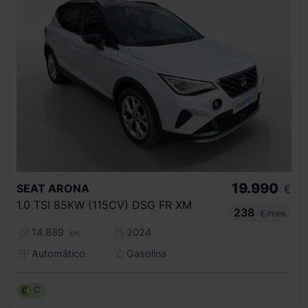
19.990
SEAT
ARONA
€
1.0 TSI 85KW (115CV) DSG FR XM
238
€/mes
14.889
2024
km
Automático
Gasolina
C