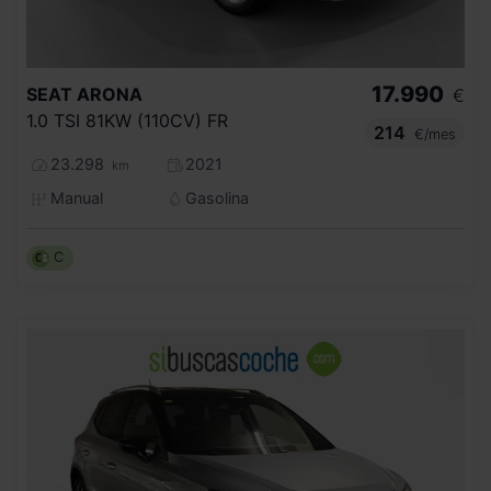
17.990
SEAT
ARONA
€
1.0 TSI 81KW (110CV) FR
214
€/mes
23.298
2021
km
Manual
Gasolina
C