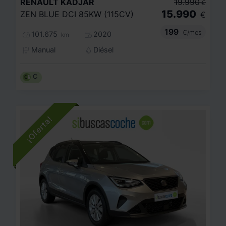
RENAULT
KADJAR
19.990
€
15.990
ZEN BLUE DCI 85KW (115CV)
€
199
€/mes
101.675
2020
km
Manual
Diésel
C