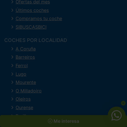
Ofertas del mes
Últimos coches
Compramos tu coche
SIBUSCASBICI
COCHES POR LOCALIDAD
A Coruña
Barreiros
Ferrol
Lugo
Mourente
O Milladoiro
Oleiros
Ourense
Perillo
Me interesa
Pontevedra