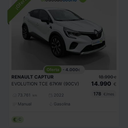
- 4.000
€
RENAULT
CAPTUR
18.990
€
14.990
EVOLUTION TCE 67KW (90CV)
€
178
€/mes
73.761
2022
km
Manual
Gasolina
C