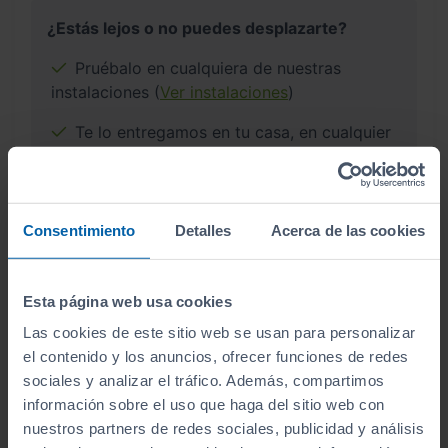
¿Estás lejos o no puedes desplazarte?
Pruébalo en cualquiera de nuestras
instalaciones (
Ver instalaciones
)
Te lo entregamos en tu casa, en cualquier
punto de la península. Consulta a nuestros
comerciales.
Consentimiento
Detalles
Acerca de las cookies
¿Por qué comprar en Sibuscascoche?
Esta página web usa cookies
Compra tu coche con confianza
Las cookies de este sitio web se usan para personalizar
el contenido y los anuncios, ofrecer funciones de redes
sociales y analizar el tráfico. Además, compartimos
información sobre el uso que haga del sitio web con
nuestros partners de redes sociales, publicidad y análisis