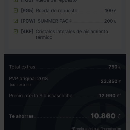
[1G6]
Rueda de repuesto
[PG5]
Rueda de repuesto
100
€
[PCW]
SUMMER PACK
200
€
[4KF]
Cristales laterales de aislamiento
térmico
Total extras
750
€
PVP original 2018
23.850
€
(con extras)
Precio oferta Sibuscascoche
12.990
€
10.860
€
Te ahorras
*Precio sujeto a financiación