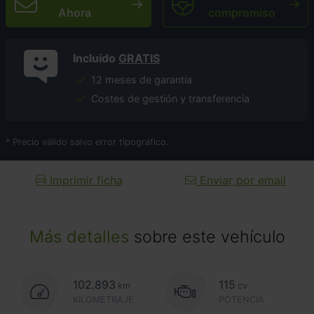
Ahora
compromiso
Incluído
GRATIS
12 meses de garantía
Costes de gestión y transferencia
* Precio válido salvo error tipográfico.
Imprimir ficha
Enviar por email
Más detalles
sobre este vehículo
102.893
115
km
cv
KILOMETRAJE
POTENCIA