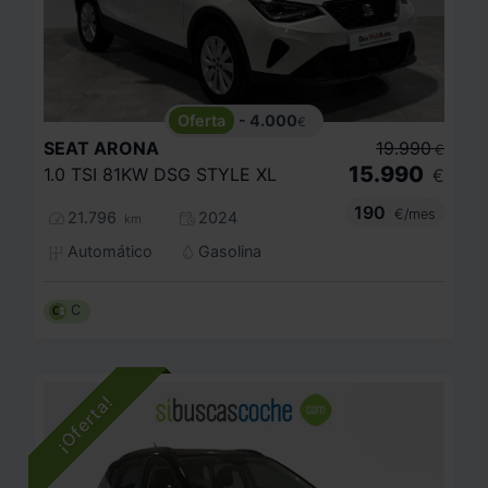
- 4.000
€
SEAT
ARONA
19.990
€
15.990
1.0 TSI 81KW DSG STYLE XL
€
190
€/mes
21.796
2024
km
Automático
Gasolina
C