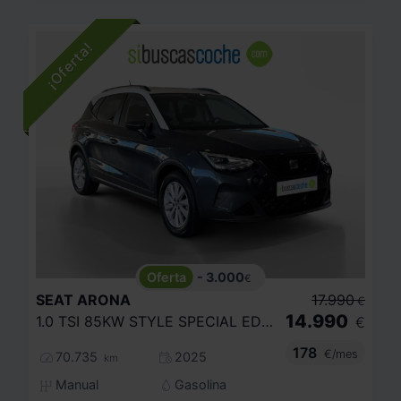
- 3.000
€
SEAT
ARONA
17.990
€
14.990
1.0 TSI 85KW STYLE SPECIAL EDITION
€
178
€/mes
70.735
2025
km
Manual
Gasolina