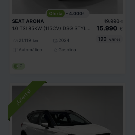
- 4.000
€
SEAT
ARONA
19.990
€
15.990
1.0 TSI 85KW (115CV) DSG STYLE XL
€
190
€/mes
21.119
2024
km
Automático
Gasolina
C