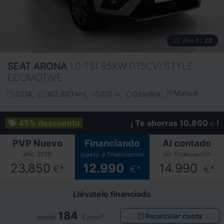
1
23
Foto
/
SEAT
ARONA
1.0 TSI 85KW (115CV) STYLE
ECOMOTIVE
Manual
2018
102.893
115
Gasolina
kms
cv
45%
descuento
¡ Te ahorras 10.860
!
€
PVP Nuevo
Financiando
Al contado
año 2018
sujeto a financiación
sin financiación
23.850
12.990
14.990
€*
€*
€*
Llévatelo financiado
184
Recalcular cuota
desde
€/mes*