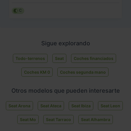
C
Sigue explorando
Todo-terrenos
Seat
Coches financiados
Coches KM 0
Coches segunda mano
Otros modelos que pueden interesarte
Seat Arona
Seat Ateca
Seat Ibiza
Seat Leon
Seat Mo
Seat Tarraco
Seat Alhambra