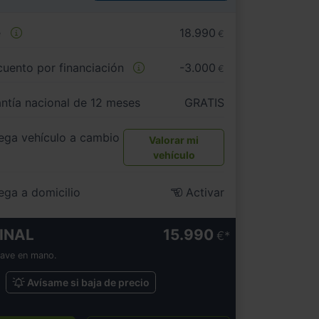
e
18.990
€
uento por financiación
-3.000
€
ntía nacional de 12 meses
GRATIS
ega vehículo a cambio
Valorar mi
vehículo
ega a domicilio
Activar
INAL
15.990
€
lave en mano.
Avísame si baja de precio