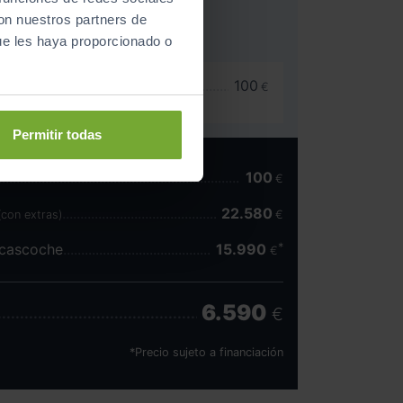
con nuestros partners de
ue les haya proporcionado o
sto
100
€
Permitir todas
100
€
22.580
(con extras)
€
scascoche
15.990
€
6.590
€
*Precio sujeto a financiación