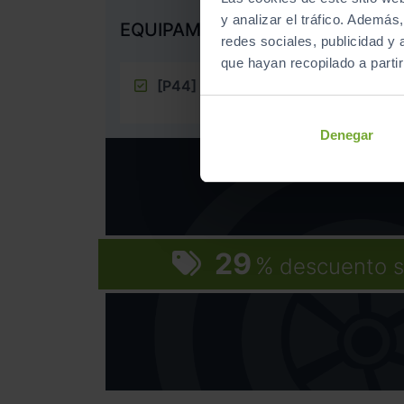
y analizar el tráfico. Ademá
EQUIPAMIENTO EXTRA
redes sociales, publicidad y
que hayan recopilado a parti
[P44]
Denegar
29
%
descuento s