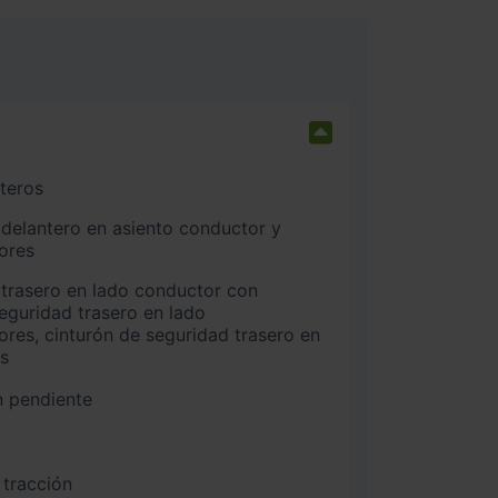
nteros
ores
seguridad trasero en lado
es, cinturón de seguridad trasero en
os
n pendiente
 tracción