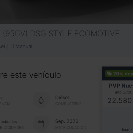
KW (95CV) DSG STYLE ECOMOTIVE
Manual
sel
e este vehículo
29%
des
PVP Nue
año 2020
Diésel
cv
22.580
ENCIA
COMBUSTIBLE
Sep. 2020
locidades
VELOCIDADES
MATRICULACIÓN
desde