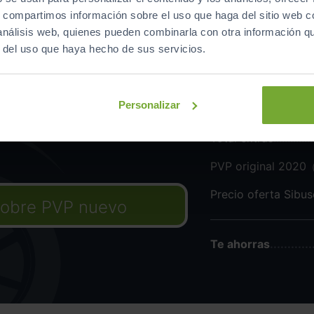
s, compartimos información sobre el uso que haga del sitio web 
 análisis web, quienes pueden combinarla con otra información q
r del uso que haya hecho de sus servicios.
[PG5]
Rueda de repue
Personalizar
Total extras
PVP original 2020
Precio oferta Sibu
obre PVP nuevo
Te ahorras