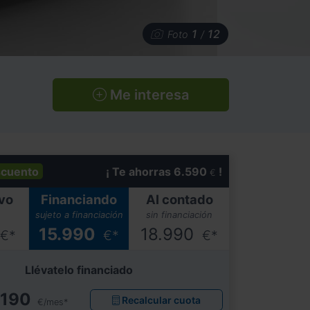
1
12
Foto
/
Me interesa
cuento
¡ Te ahorras 6.590
!
€
vo
Financiando
Al contado
sujeto a financiación
sin financiación
15.990
18.990
€*
€*
€*
Llévatelo financiado
190
Recalcular cuota
€/mes*