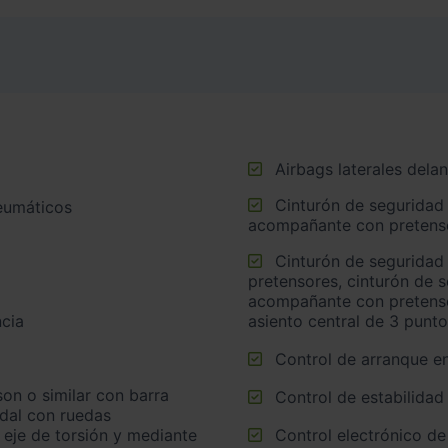
Airbags laterales dela
Cinturón de seguridad delantero en asiento conductor y
neumáticos
acompañante con pretens
Cinturón de seguridad trasero en lado conductor con
pretensores, cinturón de 
acompañante con pretensor
cia
asiento central de 3 punt
Control de arranque e
Control de estabilidad
idal con ruedas
 eje de torsión y mediante
Control electrónico de