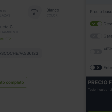
Blanco
azas
Precio bas
PLAZAS
COLOR
Desc
queta C
IOAMBIENTE
Gara
s info
Entr
ASCOCHE/VO/36123
Entr
PRECIO F
nto completo
Todo incuido. L