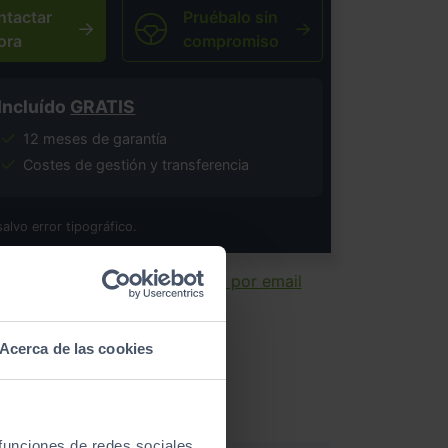
ntactar
Pruébalo sin
ora
compromiso
Incluído
GRATIS
12 meses de garantía
Costes de gestión y transferencia
salvo error tipográfico.
ir ficha
Enviar por email
Acerca de las cookies
 funciones de redes sociales