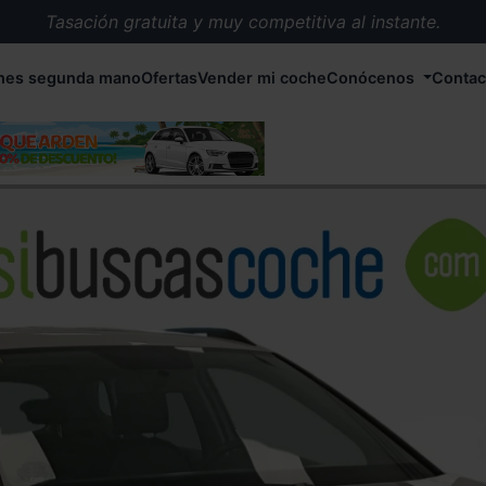
Tasación gratuita y muy competitiva al instante.
Entrega en 72 horas en cualquier punto de España.
hes segunda mano
Ofertas
Vender mi coche
Conócenos
Contac
Más de 1.000 coches en stock.
Más de 5.000 conductores satisfechos.
Buscamos el coche que tu quieras.
Nos ocupamos de todos los trámites.
Recogemos tu coche en cualquier parte de España.
Compramos tu coche. Pago inmediato.
Tasación gratuita y muy competitiva al instante.