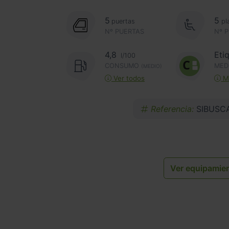
5
5
puertas
pl
Nº PUERTAS
Nº 
4,8
Eti
l/100
CONSUMO
MED
(MEDIO)
Ver todos
Má
Referencia:
SIBUSC
Ver equipamie