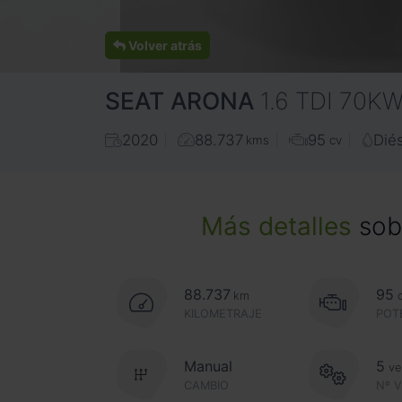
Volver atrás
SEAT
ARONA
1.6 TDI 70
2020
88.737
95
Dié
kms
cv
Más detalles
sobr
88.737
95
km
KILOMETRAJE
POT
Manual
5
ve
CAMBIO
Nº 