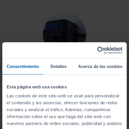
Este vehículo se encuentra en:
Consentimiento
Detalles
Acerca de las cookies
Sibuscascoche Coruña
Ver localización y horarios
Esta página web usa cookies
Las cookies de este sitio web se usan para personalizar
Ver vehículos del concesionario
el contenido y los anuncios, ofrecer funciones de redes
sociales y analizar el tráfico. Además, compartimos
información sobre el uso que haga del sitio web con
¿Estás lejos o no puedes desplazarte?
nuestros partners de redes sociales, publicidad y análisis