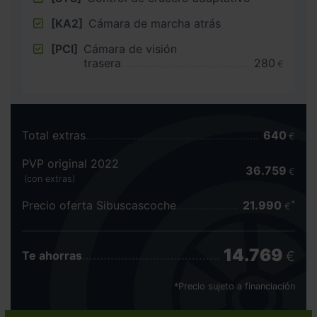
[KA2]
Cámara de marcha atrás
[PCI]
Cámara de visión
trasera
280
€
Total extras
640
€
PVP original 2022
36.759
€
(con extras)
Precio oferta Sibuscascoche
21.990
€
14.769
€
Te ahorras
*Precio sujeto a financiación