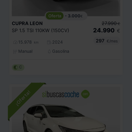
- 3.000
€
CUPRA
LEON
27.990
€
24.990
SP 1.5 TSI 110KW (150CV)
€
297
€/mes
15.978
2024
km
Manual
Gasolina
C