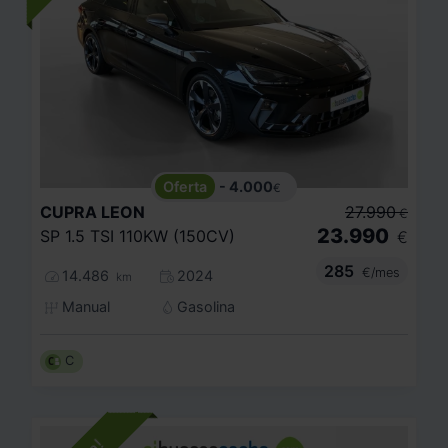
- 4.000
€
CUPRA
LEON
27.990
€
23.990
SP 1.5 TSI 110KW (150CV)
€
285
€/mes
14.486
2024
km
Manual
Gasolina
C