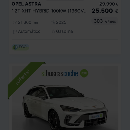
OPEL
ASTRA
29.990
€
25.500
1.2T XHT HYBRID 100KW (136CV) GS EDCT
€
303
€/mes
21.360
2025
km
Automático
Gasolina
ECO