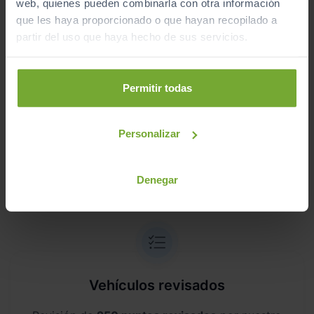
web, quienes pueden combinarla con otra información
Pruébalo en cualquiera de nuestras
que les haya proporcionado o que hayan recopilado a
instalaciones (
Ver instalaciones
)
partir del uso que haya hecho de sus servicios.
Te lo entregamos en tu casa, en cualquier
punto de la península. Consulta a nuestros
comerciales.
Permitir todas
Personalizar
¿Por qué comprar en Sibuscascoche?
Denegar
Compra tu coche con confianza
Vehículos revisados