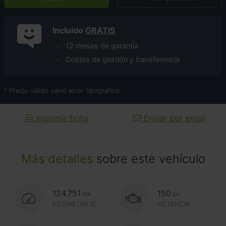
Incluído
GRATIS
12 meses de garantía
Costes de gestión y transferencia
* Precio válido salvo error tipográfico.
Imprimir ficha
Enviar por email
Más detalles
sobre este vehículo
124.751
150
km
cv
KILOMETRAJE
POTENCIA