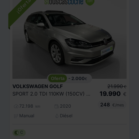
- 2.000
€
VOLKSWAGEN
GOLF
21.990
€
19.990
SPORT 2.0 TDI 110KW (150CV) DSG VARIANT
€
248
€/mes
72.198
2020
km
Manual
Diésel
C