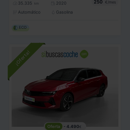
250
€/mes
35.335
2020
km
Automático
Gasolina
ECO
- 4.490
€