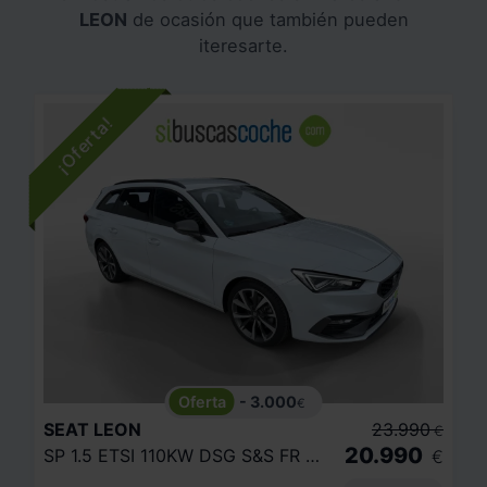
LEON
de ocasión que también pueden
iteresarte.
- 3.000
€
SEAT
LEON
23.990
€
20.990
SP 1.5 ETSI 110KW DSG S&S FR GO XL
€