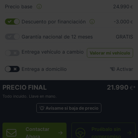
Precio base
24.990
€
Descuento por financiación
-3.000
€
Garantía nacional de 12 meses
GRATIS
Entrega vehículo a cambio
Valorar mi vehículo
Entrega a domicilio
Activar
PRECIO FINAL
21.990
€
Todo incuido. Llave en mano.
Avísame si baja de precio
Contactar
Pruébalo sin
Ahora
compromiso