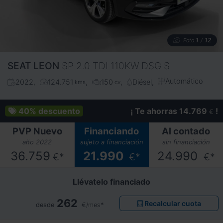
1
12
Foto
/
SEAT
LEON
SP 2.0 TDI 110KW DSG S
Automático
2022
124.751
150
Diésel
kms
cv
40%
descuento
¡ Te ahorras 14.769
!
€
PVP Nuevo
Financiando
Al contado
año 2022
sujeto a financiación
sin financiación
36.759
21.990
24.990
€*
€*
€*
Llévatelo financiado
262
Recalcular cuota
desde
€/mes*