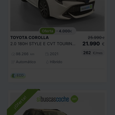
- 4.000
€
TOYOTA
COROLLA
25.990
€
21.990
2.0 180H STYLE E CVT TOURING SPORT
€
262
€/mes
98.266
2021
km
Automático
Híbrido
ECO