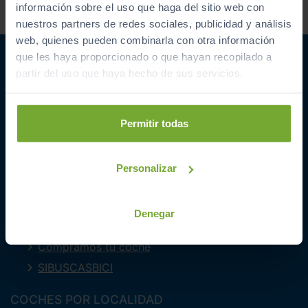
comercial sobre ofertas y
información sobre el uso que haga del sitio web con
promociones de Automóviles
nuestros partners de redes sociales, publicidad y análisis
PROVOS S.L.
web, quienes pueden combinarla con otra información
que les haya proporcionado o que hayan recopilado a
partir del uso que haya hecho de sus servicios.
Permitir todas
ENLACES INTERESANTES
Coches de segunda mano
Personalizar
Coches Km 0
Ofertas del mes
Denegar
Últimos coches
Compramos tu coche
SIBUSCASBICI
COCHES POR LOCALIDAD