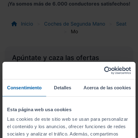
¡Ya somos más de 6.000 conductores satisfechos!
Inicio
Coches de Segunda Mano
Seat
Mo
Apúntate y caza las ofertas
Apúntate a nuestro boletín y serás el primero en
recibir las nuevas entradas y ofertas.
Correo electrónico
Consentimiento
Detalles
Acerca de las cookies
Suscríbete
Esta página web usa cookies
Las cookies de este sitio web se usan para personalizar
Acepto la
política de privacidad
.
el contenido y los anuncios, ofrecer funciones de redes
Acepto recibir información
sociales y analizar el tráfico. Además, compartimos