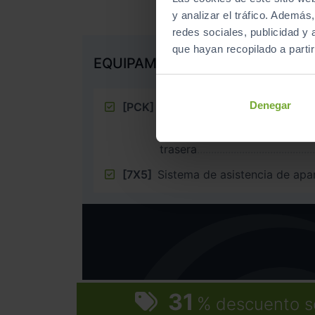
y analizar el tráfico. Ademá
redes sociales, publicidad y
que hayan recopilado a parti
EQUIPAMIENTO EXTRA
Denegar
[PCK]
Paquete Visión Plus: Asistent
aparcamiento automático Par
Sensor de parking delanter
trasera
[7X5]
Sistema de asistencia de ap
31
%
descuento s