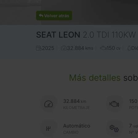
Volver atrás
SEAT
LEON
2.0 TDI 110KW
2025
32.884
150
Di
kms
cv
Más detalles
sobr
32.884
150
km
KILOMETRAJE
POT
Automático
7
ve
CAMBIO
Nº 