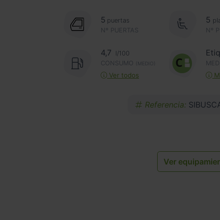
5
5
puertas
pl
Nº PUERTAS
Nº 
4,7
Eti
l/100
CONSUMO
MED
(MEDIO)
Ver todos
Má
Referencia:
SIBUSC
Ver equipamie