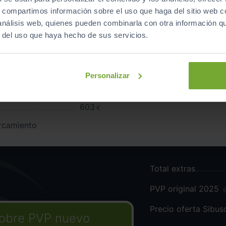
Equipamiento
de este vehículo
s, compartimos información sobre el uso que haga del sitio web 
 análisis web, quienes pueden combinarla con otra información q
r del uso que haya hecho de sus servicios.
Personalizar
e
[YOS]
Cupra Connect 
k Assist +
[TO>]
Cámara de marc
o + Cámara
603
€
arcamiento
Total extras
PVP original 2025
Precio oferta Sibu
obre PVP nuevo