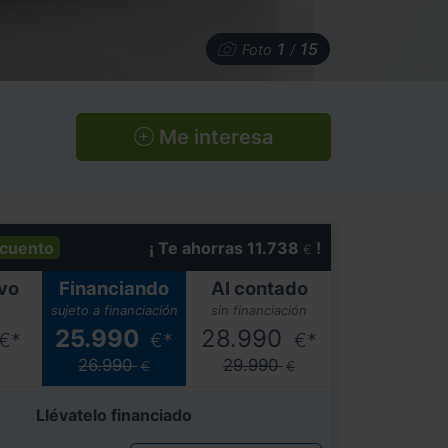
1
15
Foto
/
Me interesa
cuento
¡ Te ahorras 11.738
!
€
vo
Financiando
Al contado
sujeto a financiación
sin financiación
25.990
28.990
€*
€*
€*
26.990
29.990
€
€
Llévatelo financiado