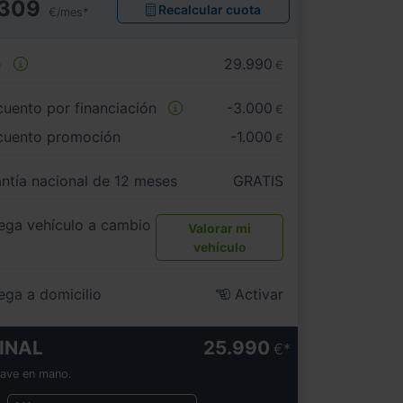
309
Recalcular cuota
€/mes*
e
29.990
€
uento por financiación
-3.000
€
cuento promoción
-1.000
€
ntía nacional de 12 meses
GRATIS
ega vehículo a cambio
Valorar mi
vehículo
ega a domicilio
Activar
INAL
25.990
€
lave en mano.