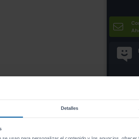
Co
Ah
* Precio válido 
Imprim
Detalles
s
b se usan para personalizar el contenido y los anuncios, ofrecer