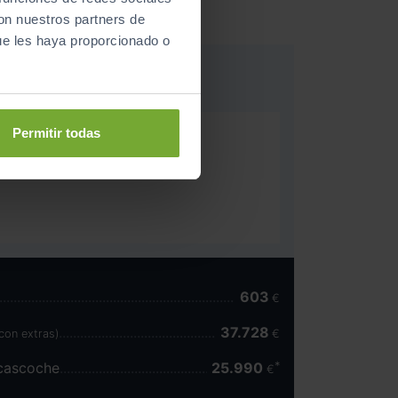
con nuestros partners de
ue les haya proporcionado o
Permitir todas
Plus
ha atrás
603
€
37.728
(con extras)
€
scascoche
25.990
€