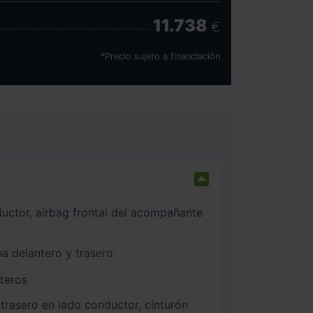
11.738
€
*Precio sujeto a financiación
na delantero y trasero
nteros