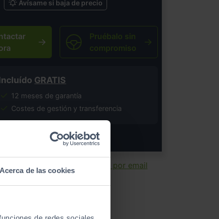
Avísame si baja de precio
ntactar
Pruébalo sin
ora
compromiso
Incluído
GRATIS
12 meses de garantía
Costes de gestión y transferencia
salvo error tipográfico.
ir ficha
Enviar por email
Acerca de las cookies
 funciones de redes sociales