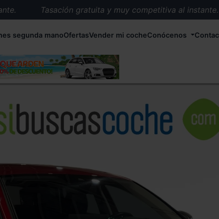
e.
Tasación gratuita y muy competitiva al instante.
Entrega en 72 horas en cualquier punto de España.
hes segunda mano
Ofertas
Vender mi coche
Conócenos
Contac
Más de 1.000 coches en stock.
Más de 5.000 conductores satisfechos.
Buscamos el coche que tu quieras.
Nos ocupamos de todos los trámites.
Recogemos tu coche en cualquier parte de España.
Compramos tu coche. Pago inmediato.
Tasación gratuita y muy competitiva al instante.