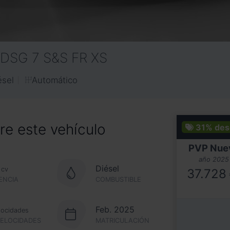
 DSG 7 S&S FR XS
Automático
ésel
e este vehículo
31%
des
PVP Nue
año 2025
Diésel
cv
37.728
ENCIA
COMBUSTIBLE
Feb. 2025
locidades
VELOCIDADES
MATRICULACIÓN