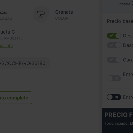
desde
Granate
azas
PLAZAS
COLOR
Precio bas
queta C
Desc
IOAMBIENTE
Des
s info
Gara
ASCOCHE/VO/36180
Entr
Entr
nto completo
PRECIO F
Todo incuido. L