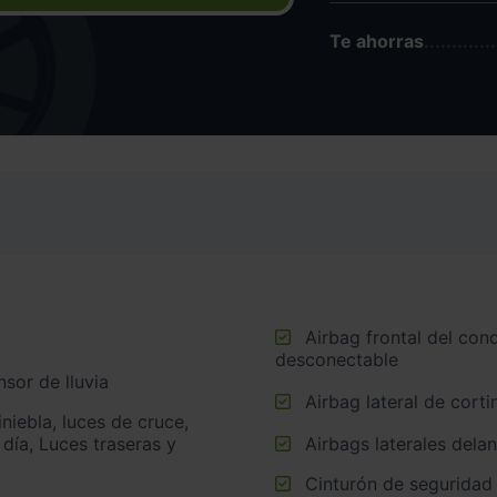
Te ahorras
Airbag frontal del conductor, airbag frontal del acompañante
desconectable
sor de lluvia
Airbag lateral de corti
 día, Luces traseras y
Airbags laterales dela
Cinturón de seguridad trasero en lado conductor, cinturón