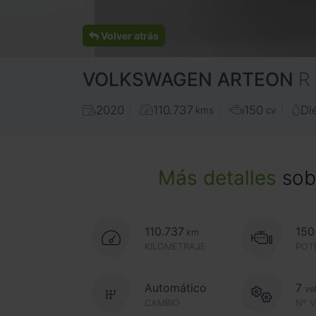
Volver atrás
VOLKSWAGEN
ARTEON
R
2020
110.737
150
Di
kms
cv
Más detalles
sobr
110.737
150
km
KILOMETRAJE
POT
Automático
7
ve
CAMBIO
Nº 