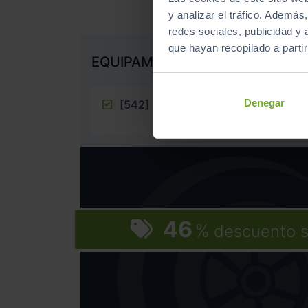
y analizar el tráfico. Ademá
redes sociales, publicidad y
que hayan recopilado a parti
EQUIPAMIENTO EXTRA
Denegar
[542]
Incluir cable de conexión a 
usb c
46
%
descuento s