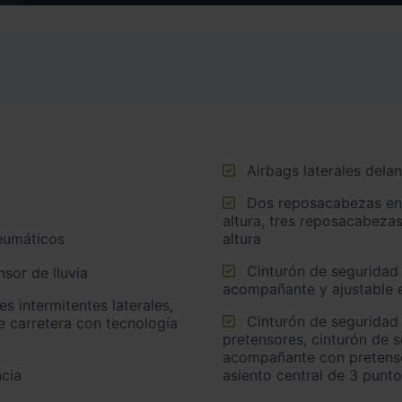
Airbags laterales dela
Dos reposacabezas en asientos delanteros ajustables en
altura, tres reposacabezas
neumáticos
altura
Cinturón de seguridad delantero en asiento conductor,
sor de lluvia
acompañante y ajustable e
Cinturón de seguridad trasero en lado conductor con
e carretera con tecnología
pretensores, cinturón de 
acompañante con pretensor
cia
asiento central de 3 punt