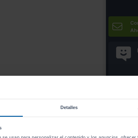
Co
Ah
* Precio válido 
Imprim
Detalles
s
b se usan para personalizar el contenido y los anuncios, ofrecer