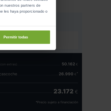
con nuestros partners de
ue les haya proporcionado o
Permitir todas
50.162
(con extras)
€
scascoche
26.990
€
23.172
€
*Precio sujeto a financiación