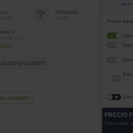
desde
Gris/plata
azas
PLAZAS
COLOR
Precio bas
queta C
Desc
IOAMBIENTE
Des
s info
Gara
ASCOCHE/VO/35572
Entr
Entr
nto completo
PRECIO F
Todo incuido. L