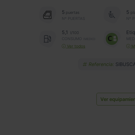
5
5
puertas
pl
Nº PUERTAS
Nº 
5,1
Eti
l/100
CONSUMO
MED
(MEDIO)
Ver todos
Má
Referencia:
SIBUSC
Ver equipamie