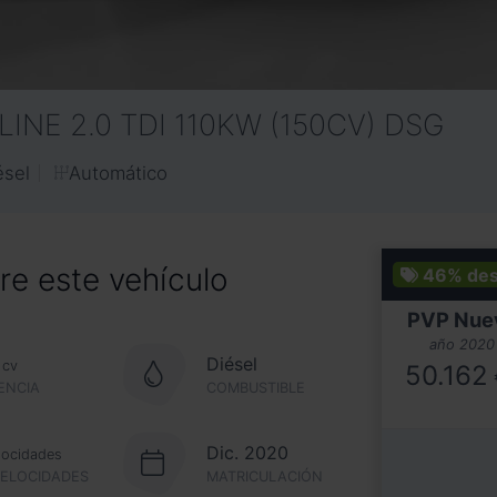
 LINE 2.0 TDI 110KW (150CV) DSG
Automático
ésel
e este vehículo
46%
de
PVP Nue
año 2020
Diésel
cv
50.162
ENCIA
COMBUSTIBLE
Dic. 2020
locidades
VELOCIDADES
MATRICULACIÓN