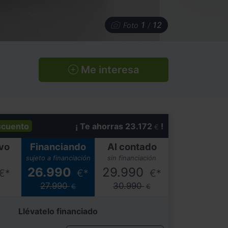
1
12
Foto
/
Me interesa
scuento
¡ Te ahorras 23.172
!
€
vo
Financiando
Al contado
sujeto a financiación
sin financiación
26.990
29.990
€*
€*
€*
27.990
30.990
€
€
Llévatelo financiado