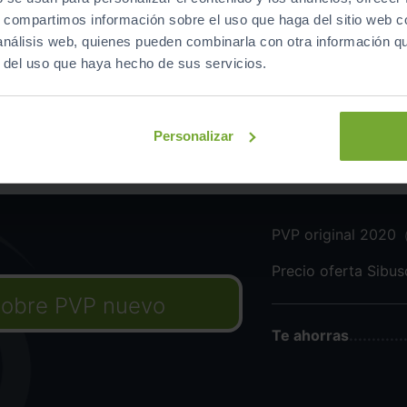
Equipamiento
de este vehículo
s, compartimos información sobre el uso que haga del sitio web 
 análisis web, quienes pueden combinarla con otra información q
r del uso que haya hecho de sus servicios.
Personalizar
app-connector usb c a
PVP original 2020
Precio oferta Sibu
obre PVP nuevo
Te ahorras