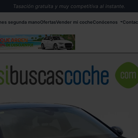
Tasación gratuita y muy competitiva al instante.
Entrega en 72 horas en cualquier punto de España.
hes segunda mano
Ofertas
Vender mi coche
Conócenos
Contac
Más de 1.000 coches en stock.
Más de 5.000 conductores satisfechos.
Buscamos el coche que tu quieras.
Nos ocupamos de todos los trámites.
Recogemos tu coche en cualquier parte de España.
Compramos tu coche. Pago inmediato.
Tasación gratuita y muy competitiva al instante.