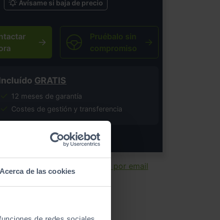
Avísame si baja de precio
ntactar
Pruébalo sin
ora
compromiso
Incluído
GRATIS
12 meses de garantía
Costes de gestión y transferencia
salvo error tipográfico.
ir ficha
Enviar por email
Acerca de las cookies
 funciones de redes sociales