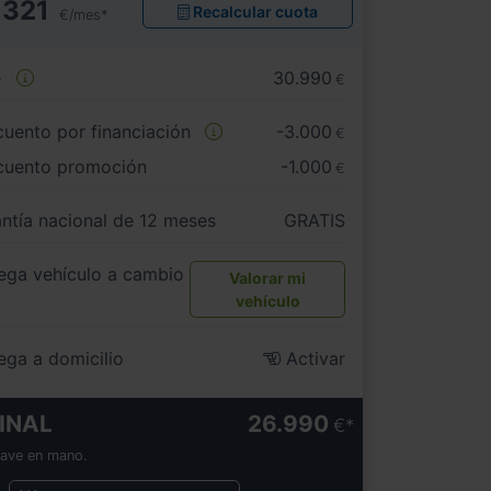
321
Recalcular cuota
€/mes*
e
30.990
€
uento por financiación
-3.000
€
cuento promoción
-1.000
€
ntía nacional de 12 meses
GRATIS
ega vehículo a cambio
Valorar mi
vehículo
ega a domicilio
Activar
INAL
26.990
€
lave en mano.