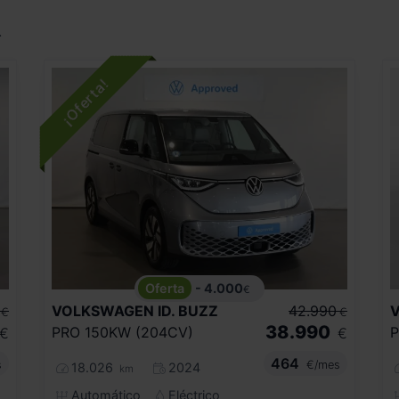
.
- 4.000
€
VOLKSWAGEN
ID. BUZZ
42.990
€
€
38.990
PRO 150KW (204CV)
P
€
€
464
s
€/mes
18.026
2024
km
Automático
Eléctrico