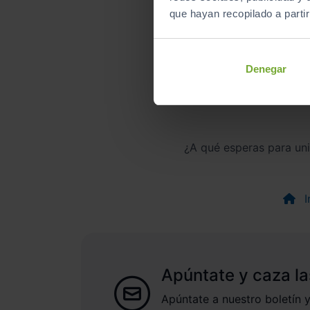
que hayan recopilado a parti
Denegar
¿A qué esperas para un
I
Apúntate y caza la
Apúntate a nuestro boletín y