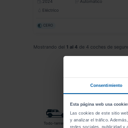
2024
Automático
Eléctrico
CERO
Mostrando del
1 al 4
de 4 coches de segun
Consentimiento
Esta página web usa cookie
Las cookies de este sitio we
y analizar el tráfico. Ademá
Todo-terrenos
Utilitarios
redes sociales, publicidad y