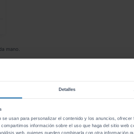
da mano.
Detalles
Encuentra tu vehículo
por tipo
s
b se usan para personalizar el contenido y los anuncios, ofrecer
s, compartimos información sobre el uso que haga del sitio web 
Berlinas
Familiares
Monovolumenes
 análisis web, quienes pueden combinarla con otra información q