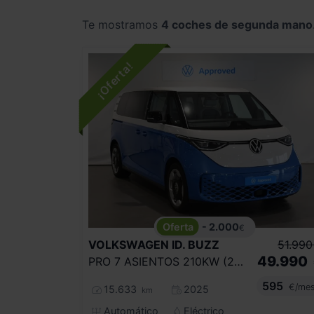
Te mostramos
4 coches de segunda mano
- 2.000
€
VOLKSWAGEN
ID. BUZZ
51.990
49.990
PRO 7 ASIENTOS 210KW (286CV)
595
€/me
15.633
2025
km
Automático
Eléctrico