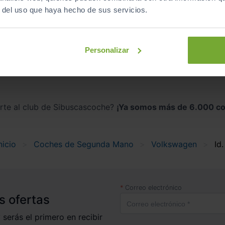
r del uso que haya hecho de sus servicios.
Descapotables
Eléctrico
automático
Personalizar
irte al club de Sibuscascoche?
¡Ya somos más de 6.000 co
nicio
Coches de Segunda Mano
Volkswagen
Id
Correo electrónico
s ofertas
 serás el primero en recibir