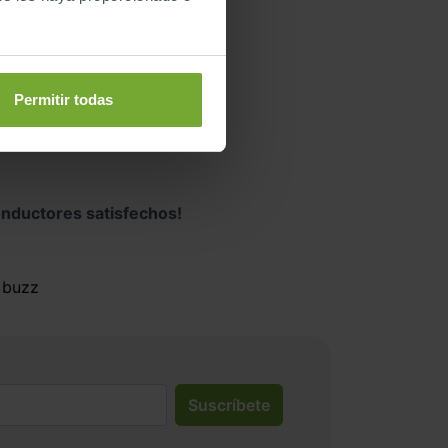
Permitir todas
nductores satisfechos!
. buzz
Suscríbete