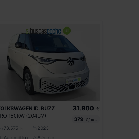
31.900
VOLKSWAGEN
ID. BUZZ
€
RO 150KW (204CV)
379
€/mes
73.575
2023
km
Automático
Eléctrico