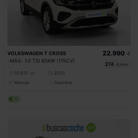
22.990
VOLKSWAGEN
T CROSS
€
··MÁS·· 1.0 TSI 85KW (115CV)
274
€/mes
10.831
2025
km
Manual
Gasolina
C