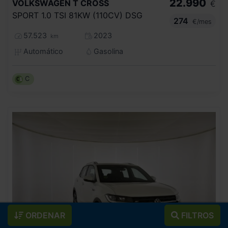
22.990
VOLKSWAGEN
T CROSS
€
SPORT 1.0 TSI 81KW (110CV) DSG
274
€/mes
57.523
2023
km
Automático
Gasolina
C
ORDENAR
FILTROS