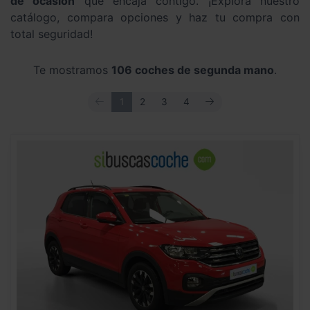
de ocasión
que encaja contigo. ¡Explora nuestro
catálogo, compara opciones y haz tu compra con
total seguridad!
Te mostramos
106 coches de segunda mano
.
ANTERIOR
SIGUIENTE
1
2
3
4