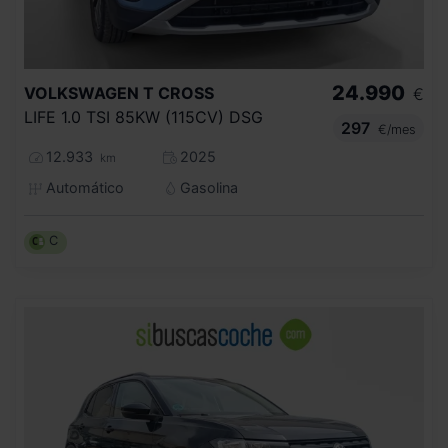
24.990
VOLKSWAGEN
T CROSS
€
LIFE 1.0 TSI 85KW (115CV) DSG
297
€/mes
12.933
2025
km
Automático
Gasolina
C