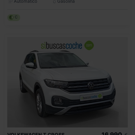
Automático
Gasolina
C
16.990
VOLKSWAGEN
T CROSS