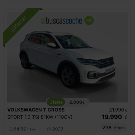
- 2.000
€
VOLKSWAGEN
T CROSS
21.990
€
19.990
SPORT 1.0 TSI 81KW (110CV)
€
238
€/mes
64.821
2022
km