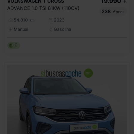
19.990
VOLKSWAGEN
T CROSS
€
ADVANCE 1.0 TSI 81KW (110CV)
238
€/mes
54.010
2023
km
Manual
Gasolina
C