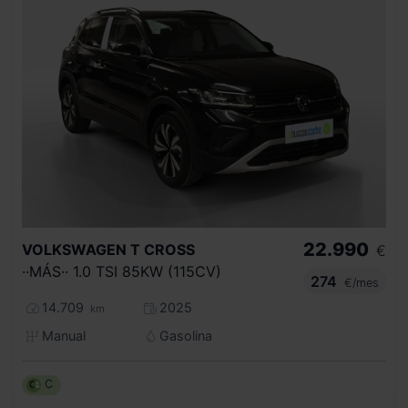
22.990
VOLKSWAGEN
T CROSS
€
··MÁS·· 1.0 TSI 85KW (115CV)
274
€/mes
14.709
2025
km
Manual
Gasolina
C