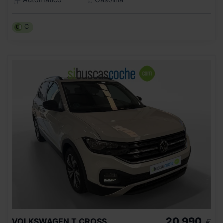
C
20.990
VOLKSWAGEN
T CROSS
€