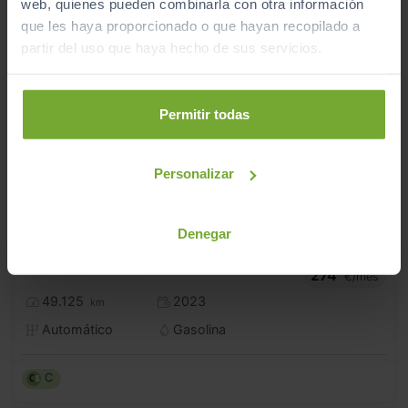
web, quienes pueden combinarla con otra información
que les haya proporcionado o que hayan recopilado a
partir del uso que haya hecho de sus servicios.
Permitir todas
Personalizar
Denegar
22.990
VOLKSWAGEN
T CROSS
€
ADVANCE 1.0 TSI 81KW (110CV) DSG
274
€/mes
49.125
2023
km
Automático
Gasolina
C