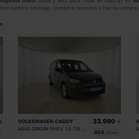
 segunda mano
fiable y listo para rodar en Galicia? En
Si
lora nuestro catálogo, compara opciones y haz tu compra 
o
.
33.990
VOLKSWAGEN
CADDY
€
€
MAXI ORIGIN PHEV 1.5 TSI EHYBRID 85KW
404
s
€/mes