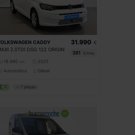
31.990
VOLKSWAGEN
CADDY
€
AXI 2.0TDI DSG 122 ORIGIN
381
€/mes
18.980
2025
km
Automático
Diésel
C
7 plazas