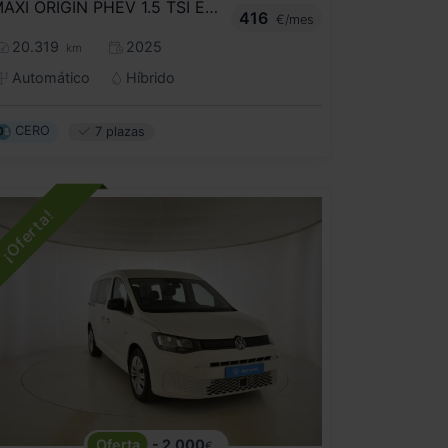
MAXI ORIGIN PHEV 1.5 TSI EHYBRID 85KW
416
€/mes
20.319
2025
km
Automático
Híbrido
CERO
7 plazas
- 2.000
€