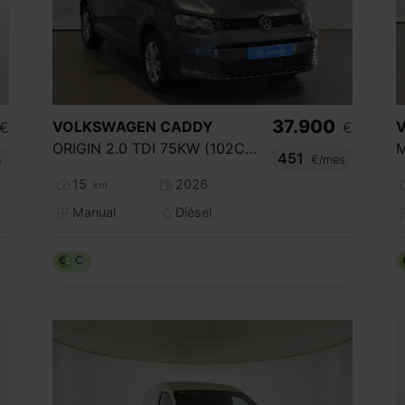
37.900
VOLKSWAGEN
CADDY
€
€
ORIGIN 2.0 TDI 75KW (102CV)
M
451
s
€/mes
15
2026
km
Manual
Diésel
C