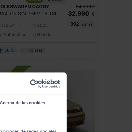
VOLKSWAGEN
CADDY
34.990
€
32.990
MAXI ORIGIN PHEV 1.5 TSI EHYBRID 85KW
€
392
€/mes
10.541
2025
km
Automático
Híbrido
CERO
7 plazas
Acerca de las cookies
 funciones de redes sociales