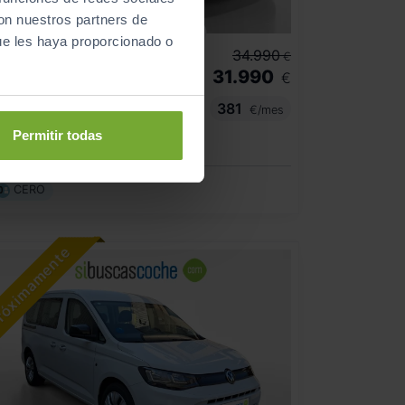
con nuestros partners de
- 3.000
€
ue les haya proporcionado o
VOLKSWAGEN
CADDY
34.990
€
31.990
ORIGIN PHEV 1.5 TSI EHYBRID 85KW/110KW
€
381
€/mes
12.000
2026
km
Permitir todas
Automático
Híbrido
CERO