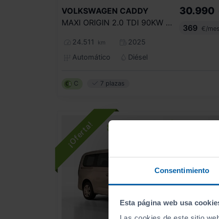
30.990
VOLKSWAGEN
CADDY
MAXI ORIGIN 2.0 TDI 90KW (122CV) DSG
369
€/me
24.511
2025
km
Automático
Diésel
C
7 plazas
Consentimiento
Esta página web usa cookie
Las cookies de este sitio we