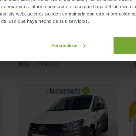
s, compartimos información sobre el uso que haga del sitio web 
 análisis web, quienes pueden combinarla con otra información q
29.900
VOLKSWAGEN
CADDY
€
€
r del uso que haya hecho de sus servicios.
MAXI ORIGIN 2.0 TDI 75KW (102CV)
€
356
€/mes
s
8.633
2025
km
Personalizar
Manual
Diésel
C
7 plazas