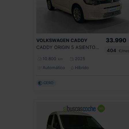
33.990
VOLKSWAGEN
CADDY
CADDY ORIGIN 5 ASIENTOS 1.5 TSI HYBRID 85 KW (116 CV) / 85 KW (116 CV) DSG 6 VEL.
404
€/me
10.800
2025
km
Automático
Híbrido
CERO