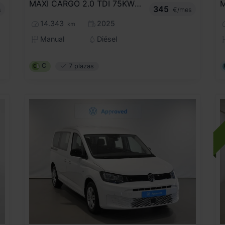
MAXI CARGO 2.0 TDI 75KW (102CV)
345
s
€/mes
14.343
2025
km
Manual
Diésel
C
7 plazas