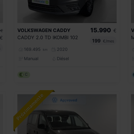
15.990
VOLKSWAGEN
CADDY
€
€
CADDY 2.0 TD IKOMBI 102
€
199
€/mes
s
169.495
2020
km
Manual
Diésel
C