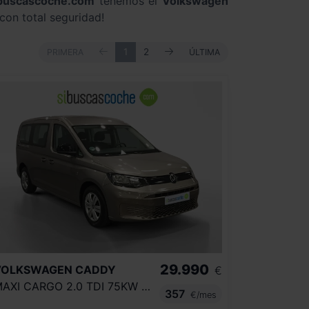
buscascoche.com
tenemos el
Volkswagen
con total seguridad!
ANTERIOR
SIGUIENTE
PRIMERA
1
2
ÚLTIMA
PRIMERA
ÚLTIMA
29.990
VOLKSWAGEN
CADDY
€
MAXI CARGO 2.0 TDI 75KW (102CV)
357
€/mes