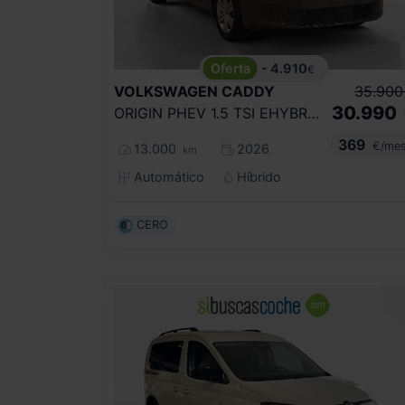
- 4.910
€
VOLKSWAGEN
CADDY
35.900
30.990
ORIGIN PHEV 1.5 TSI EHYBRID 85KW/110KW
369
€/me
13.000
2026
km
Automático
Híbrido
CERO