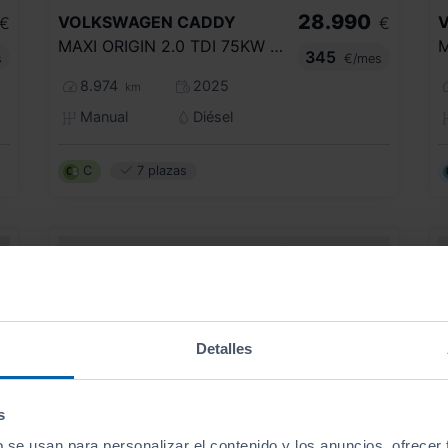
28.990
VOLKSWAGEN
CADDY
€
€
MAXI ORIGIN 2.0 TDI 75KW (102CV)
345
s
€/mes
8.974
2025
km
Manual
Diésel
C
7 plazas
Detalles
s
b se usan para personalizar el contenido y los anuncios, ofrecer