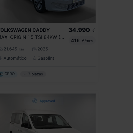
34.990
VOLKSWAGEN
CADDY
€
MAXI ORIGIN 1.5 TSI 84KW (114CV) DSG
416
€/mes
21.645
2025
km
Automático
Gasolina
CERO
7 plazas