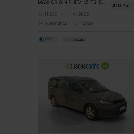
MAXI ORIGIN PHEV 1.5 TSI EHYBRID 85KW
416
€/me
11.539
2025
km
Automático
Híbrido
CERO
7 plazas