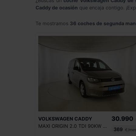
¿Buscas un
coche Volkswagen Caddy de
Caddy de ocasión
que encaja contigo. ¡Exp
Te mostramos
36 coches de segunda man
30.990
VOLKSWAGEN
CADDY
MAXI ORIGIN 2.0 TDI 90KW (122CV) DSG
369
€/me