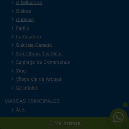
O Milladoiro
Oleiros
Ourense
Perillo
Pontevedra
Quintela Canedo
San Cibrao das Viñas
Santiago de Compostela
Vigo
Vilagarcía de Arousa
Valladolid
MARCAS PRINCIPALES
Audi
Volkswagen
Me interesa
Mercedes-Benz