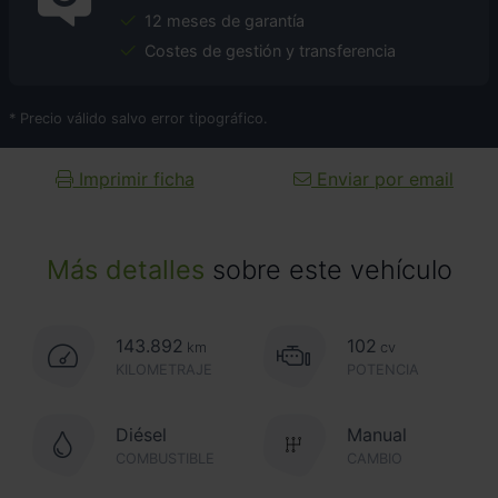
12 meses de garantía
Costes de gestión y transferencia
* Precio válido salvo error tipográfico.
Imprimir ficha
Enviar por email
Más detalles
sobre este vehículo
143.892
102
km
cv
KILOMETRAJE
POTENCIA
Diésel
Manual
COMBUSTIBLE
CAMBIO