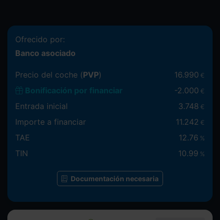
Ofrecido por:
Banco asociado
Precio del coche (
PVP
)
16.990
€
Bonificación por financiar
-
2.000
€
Entrada inicial
3.748
€
Importe a financiar
11.242
€
TAE
12.76
%
TIN
10.99
%
Documentación necesaria