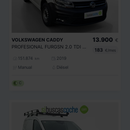
13.900
VOLKSWAGEN
CADDY
€
PROFESIONAL FURGSN 2.0 TDI EU6 SCR BMT 75 KW (102 CV) 5 VEL. 2.141
183
€/mes
151.874
2019
km
Manual
Diésel
C