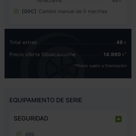
reflectante
48
€
[G0C]
Cambio manual de 5 marchas
Total extras
48
€
Precio oferta Sibuscascoche
14.990
€
*Precio sujeto a financiación
EQUIPAMIENTO DE SERIE
SEGURIDAD
ABS