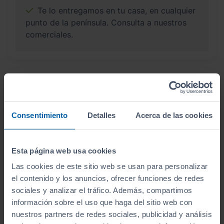
Te lo entregamos en tu casa, en cualquier
punto de la península. Consulta a nuestros
comerciales.
¿Por qué comprar en Sibuscascoche?
Compra tu coche con confianza
Consentimiento
Detalles
Acerca de las cookies
Esta página web usa cookies
Las cookies de este sitio web se usan para personalizar
Vehículos revisados
el contenido y los anuncios, ofrecer funciones de redes
sociales y analizar el tráfico. Además, compartimos
Revisión de
250 puntos revisados
por nuestro
información sobre el uso que haga del sitio web con
equipo de profesionales.
nuestros partners de redes sociales, publicidad y análisis