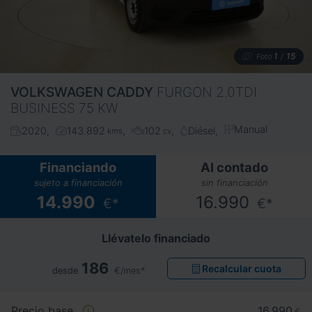
1
15
Foto
/
VOLKSWAGEN
CADDY
FURGON 2.0TDI
BUSINESS 75 KW
Manual
2020
143.892
102
Diésel
kms
cv
Financiando
Al contado
sujeto a financiación
sin financiación
14.990
16.990
€*
€*
Llévatelo financiado
186
Recalcular cuota
desde
€/mes*
Precio base
16.990
€