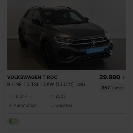
29.990
VOLKSWAGEN
T ROC
€
R LINE 1.5 TSI 110KW (150CV) DSG
357
€/mes
18.344
2025
km
Automático
Gasolina
C