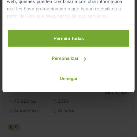
web, quienes pueden combinarla con otra información
que les haya proporcionado o que hayan recopilado a
partir del uso que haya hecho de sus servicios.
Permitir todas
Personalizar
Denegar
24.490
VOLKSWAGEN
T ROC
€
ADVANCE STYLE 1.5 TSI 110KW DSG
291
€/mes
43.922
2021
km
Automático
Gasolina
C