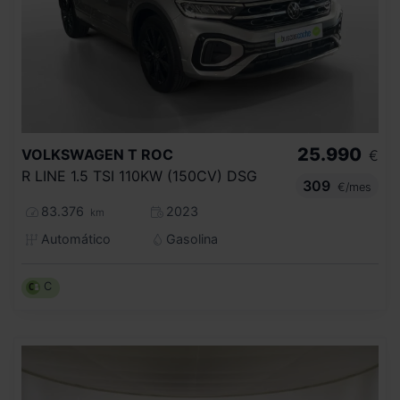
25.990
VOLKSWAGEN
T ROC
€
R LINE 1.5 TSI 110KW (150CV) DSG
309
€/mes
83.376
2023
km
Automático
Gasolina
C