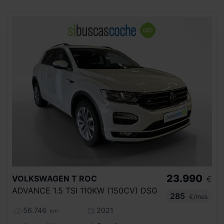
23.990
VOLKSWAGEN
T ROC
€
ADVANCE 1.5 TSI 110KW (150CV) DSG
285
€/mes
56.746
2021
km