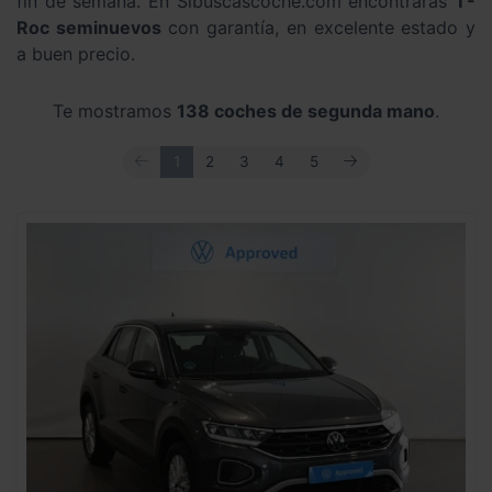
fin de semana. En Sibuscascoche.com encontrarás
T-
Roc seminuevos
con garantía, en excelente estado y
a buen precio.
Te mostramos
138 coches de segunda mano
.
ANTERIOR
SIGUIENTE
1
2
3
4
5