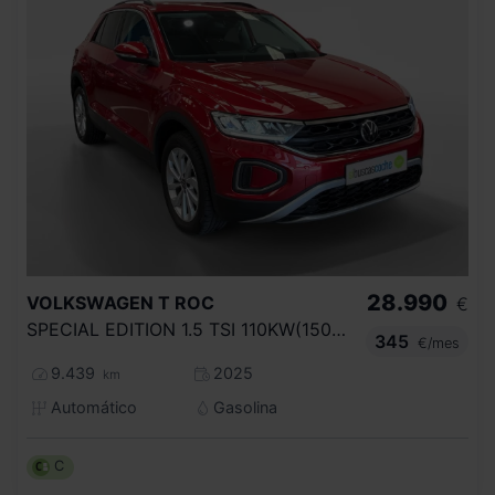
28.990
VOLKSWAGEN
T ROC
€
SPECIAL EDITION 1.5 TSI 110KW(150CV) DSG
345
€/mes
9.439
2025
km
Automático
Gasolina
C