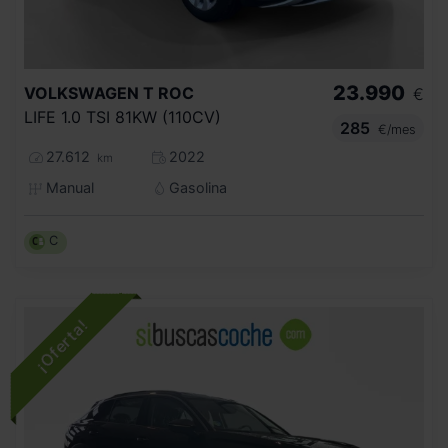
23.990
VOLKSWAGEN
T ROC
€
LIFE 1.0 TSI 81KW (110CV)
285
€/mes
27.612
2022
km
Manual
Gasolina
C