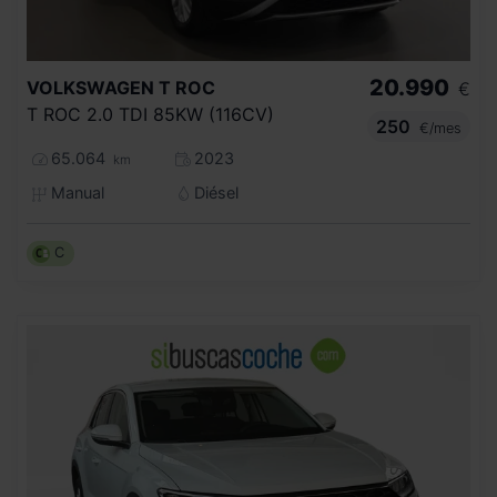
20.990
VOLKSWAGEN
T ROC
€
T ROC 2.0 TDI 85KW (116CV)
250
€/mes
65.064
2023
km
Manual
Diésel
C