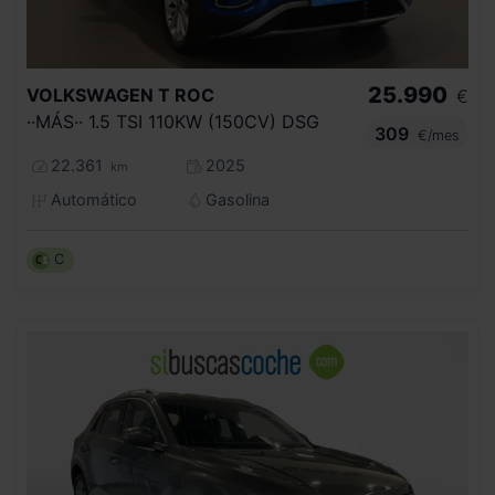
25.990
VOLKSWAGEN
T ROC
€
··MÁS·· 1.5 TSI 110KW (150CV) DSG
309
€/mes
22.361
2025
km
Automático
Gasolina
C