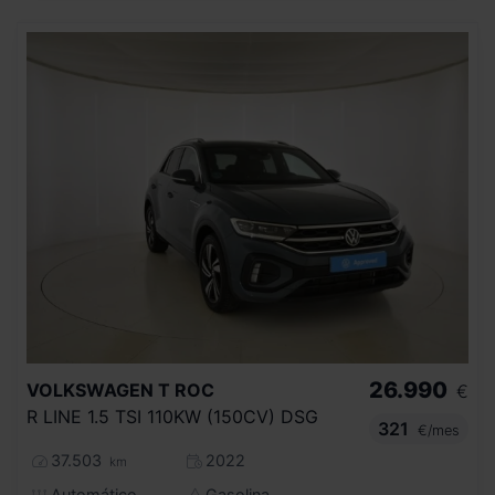
26.990
VOLKSWAGEN
T ROC
€
R LINE 1.5 TSI 110KW (150CV) DSG
321
€/mes
37.503
2022
km
Automático
Gasolina