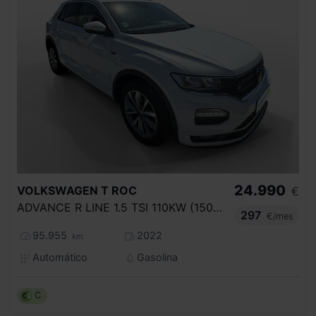
24.990
VOLKSWAGEN
T ROC
€
ADVANCE R LINE 1.5 TSI 110KW (150CV) DSG
297
€/mes
95.955
2022
km
Automático
Gasolina
C