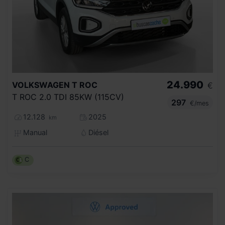
24.990
VOLKSWAGEN
T ROC
€
T ROC 2.0 TDI 85KW (115CV)
297
€/mes
12.128
2025
km
Manual
Diésel
C