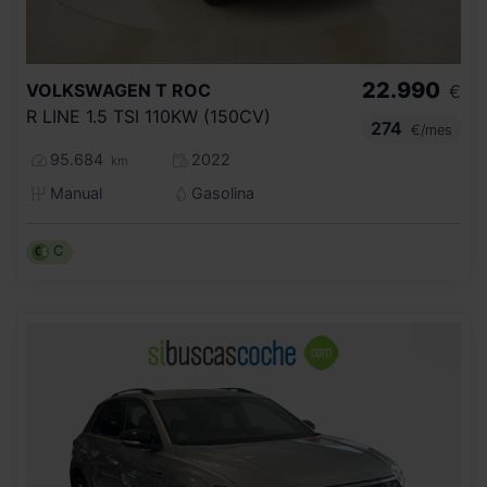
22.990
VOLKSWAGEN
T ROC
€
R LINE 1.5 TSI 110KW (150CV)
274
€/mes
95.684
2022
km
Manual
Gasolina
C