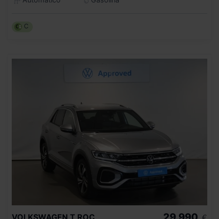
C
29.990
VOLKSWAGEN
T ROC
€