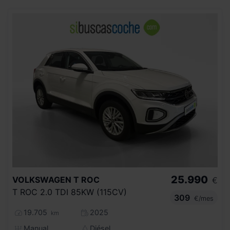
25.990
VOLKSWAGEN
T ROC
€
T ROC 2.0 TDI 85KW (115CV)
309
€/mes
19.705
2025
km
Manual
Diésel