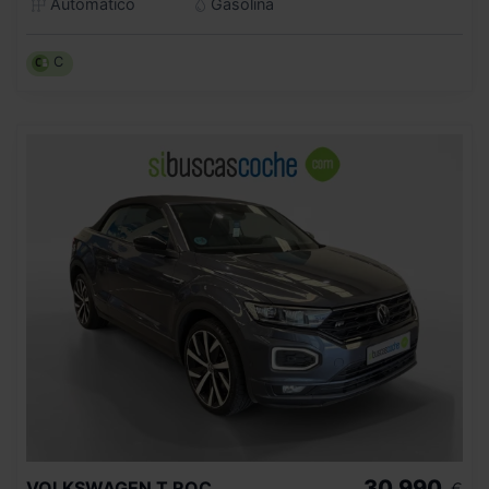
Automático
Gasolina
C
30.990
VOLKSWAGEN
T ROC