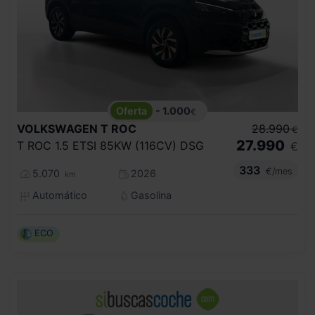
- 1.000
€
VOLKSWAGEN
T ROC
28.990
€
27.990
T ROC 1.5 ETSI 85KW (116CV) DSG
€
333
€/mes
5.070
2026
km
Automático
Gasolina
ECO