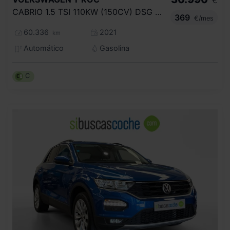
€
CABRIO 1.5 TSI 110KW (150CV) DSG 7 VEL
369
€/mes
60.336
2021
km
Automático
Gasolina
C