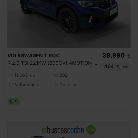
38.990
VOLKSWAGEN
T ROC
€
R 2.0 TSI 221KW (300CV) 4MOTION DSG
464
€/mes
11.663
2021
km
Automático
Gasolina
C