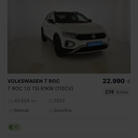
22.990
VOLKSWAGEN
T ROC
€
T ROC 1.0 TSI 81KW (110CV)
274
€/mes
43.624
2023
km
Manual
Gasolina
C