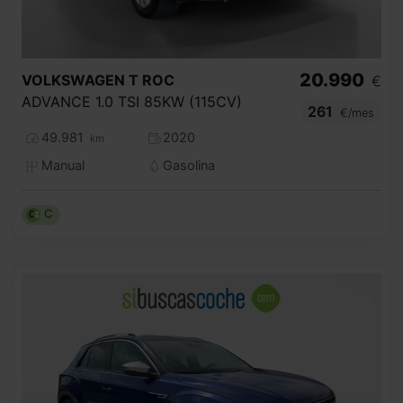
20.990
VOLKSWAGEN
T ROC
€
ADVANCE 1.0 TSI 85KW (115CV)
261
€/mes
49.981
2020
km
Manual
Gasolina
C