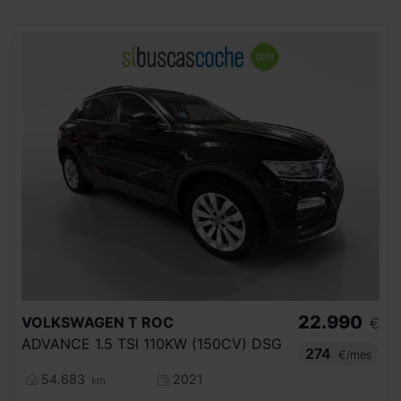
22.990
VOLKSWAGEN
T ROC
€
ADVANCE 1.5 TSI 110KW (150CV) DSG
274
€/mes
54.683
2021
km