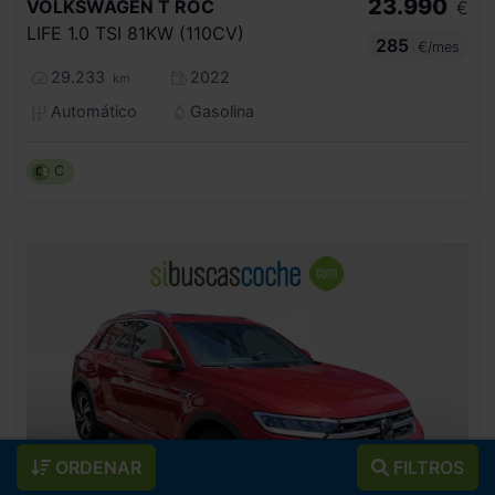
23.990
VOLKSWAGEN
T ROC
€
LIFE 1.0 TSI 81KW (110CV)
285
€/mes
29.233
2022
km
Automático
Gasolina
C
ORDENAR
FILTROS