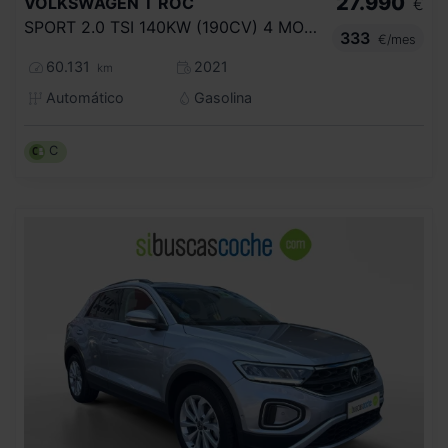
27.990
VOLKSWAGEN
T ROC
€
SPORT 2.0 TSI 140KW (190CV) 4 MOTION DSG
333
€/mes
60.131
2021
km
Automático
Gasolina
C