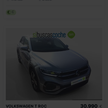
C
30.990
VOLKSWAGEN
T ROC
€