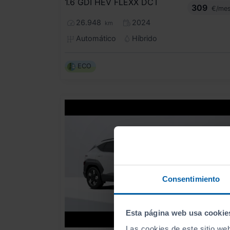
1.6 GDI HEV FLEXX DCT
309
€/me
26.948
2024
km
Automático
Híbrido
ECO
Consentimiento
Esta página web usa cookie
Las cookies de este sitio we