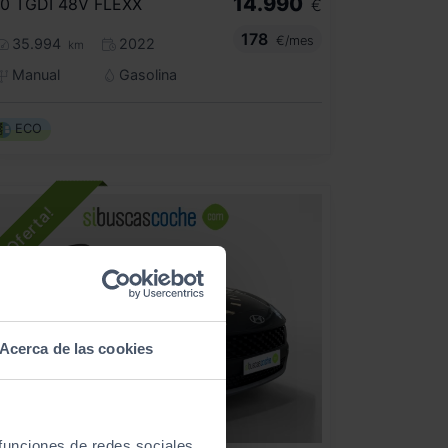
14.990
.0 TGDI 48V FLEXX
€
178
€/mes
35.994
2022
km
Manual
Gasolina
ECO
Acerca de las cookies
- 1.500
€
 funciones de redes sociales