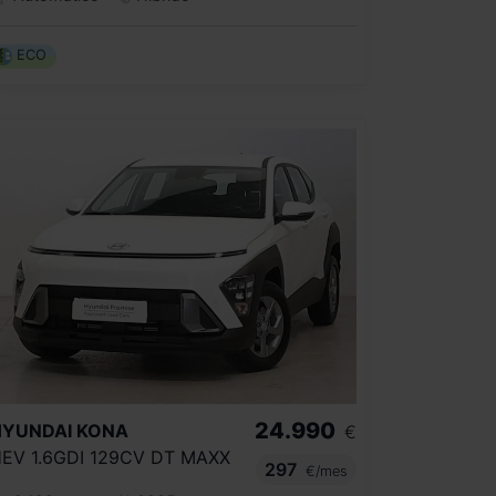
ECO
24.990
HYUNDAI
KONA
€
EV 1.6GDI 129CV DT MAXX
297
€/mes