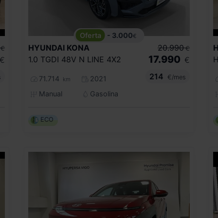
- 3.000
€
HYUNDAI
KONA
20.990
€
€
17.990
1.0 TGDI 48V N LINE 4X2
H
€
€
214
s
€/mes
71.714
2021
km
Manual
Gasolina
ECO