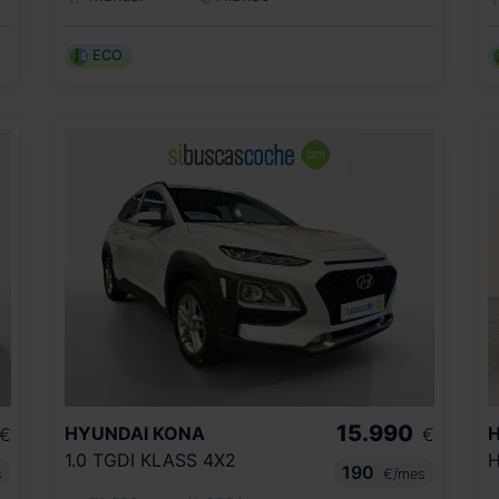
ECO
15.990
HYUNDAI
KONA
€
€
1.0 TGDI KLASS 4X2
H
190
s
€/mes