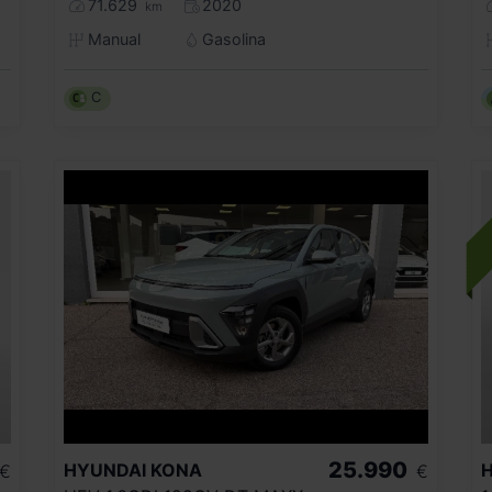
71.629
2020
km
Manual
Gasolina
C
25.990
HYUNDAI
KONA
€
€