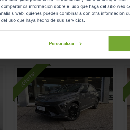
26.990
HYUNDAI
KONA
€
€
s, compartimos información sobre el uso que haga del sitio web 
HEV 1.6GDI 129CV DT MAXX
1
 análisis web, quienes pueden combinarla con otra información q
321
s
€/mes
r del uso que haya hecho de sus servicios.
16.325
2025
km
Automático
Híbrido
Personalizar
ECO