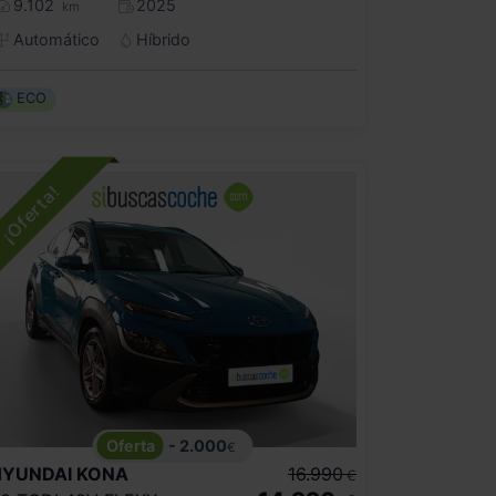
9.102
2025
km
Automático
Híbrido
ECO
- 2.000
€
HYUNDAI
KONA
16.990
€