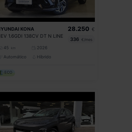
28.250
HYUNDAI
KONA
€
EV 1.6GDI 138CV DT N LINE
336
€/mes
45
2026
km
Automático
Híbrido
ECO