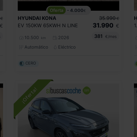
- 4.000
€
HYUNDAI
KONA
35.990
€
€
31.990
EV 150KW 65KWH N LINE
1
€
€
381
s
€/mes
10.500
2026
km
Automático
Eléctrico
CERO