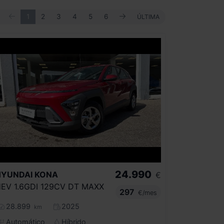
ANTERIOR
SIGUIENTE
PRIMERA
1
2
3
4
5
6
ÚLTIMA
ÚLTIMA
24.990
HYUNDAI
KONA
€
EV 1.6GDI 129CV DT MAXX
297
€/mes
28.899
2025
km
Automático
Híbrido