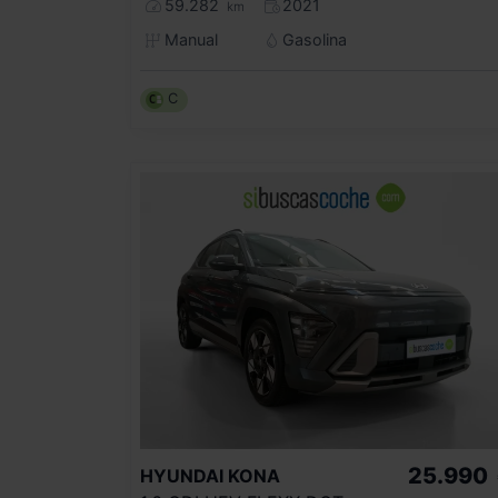
59.282
2021
km
Manual
Gasolina
C
25.990
HYUNDAI
KONA