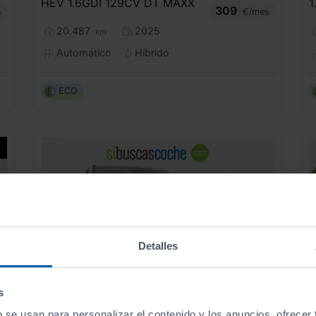
HEV 1.6GDI 129CV DT MAXX
1
309
s
€/mes
20.487
2025
km
Automático
Híbrido
ECO
Detalles
s
b se usan para personalizar el contenido y los anuncios, ofrecer