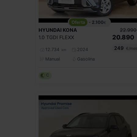
- 2.100
€
HYUNDAI
KONA
22.990
20.890
1.0 TGDI FLEXX
249
€/me
12.734
2024
km
Manual
Gasolina
C