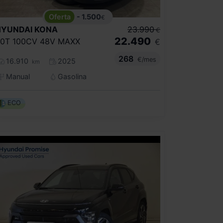
- 1.500
€
HYUNDAI
KONA
23.990
€
22.490
.0T 100CV 48V MAXX
€
268
€/mes
16.910
2025
km
Manual
Gasolina
ECO