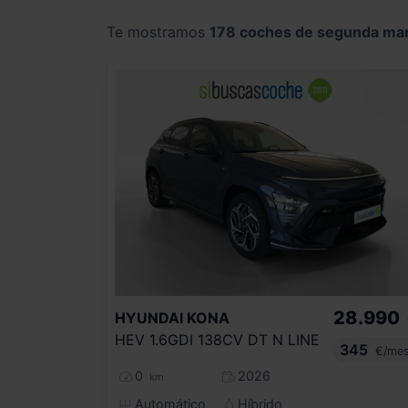
Te mostramos
178 coches de segunda ma
28.990
HYUNDAI
KONA
HEV 1.6GDI 138CV DT N LINE
345
€/me
0
2026
km
Automático
Híbrido