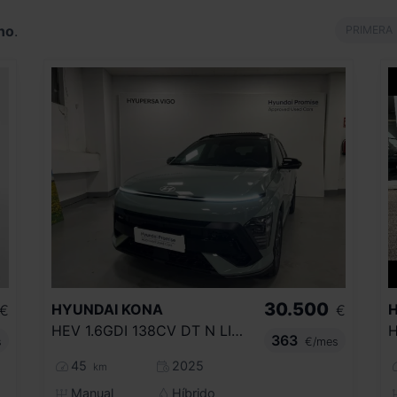
no
.
PRIMERA
30.500
HYUNDAI
KONA
€
€
HEV 1.6GDI 138CV DT N LINE STYLE
H
363
s
€/mes
45
2025
km
Manual
Híbrido