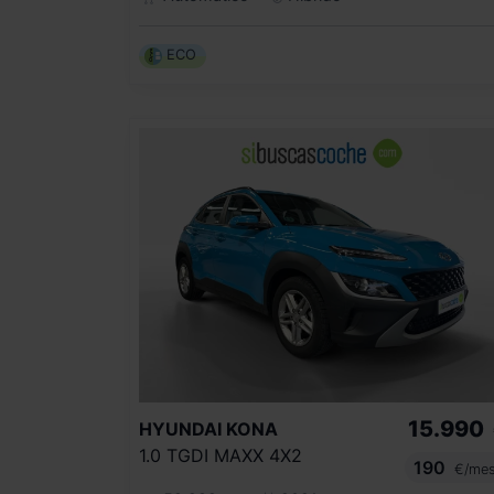
ECO
15.990
HYUNDAI
KONA
1.0 TGDI MAXX 4X2
190
€/me