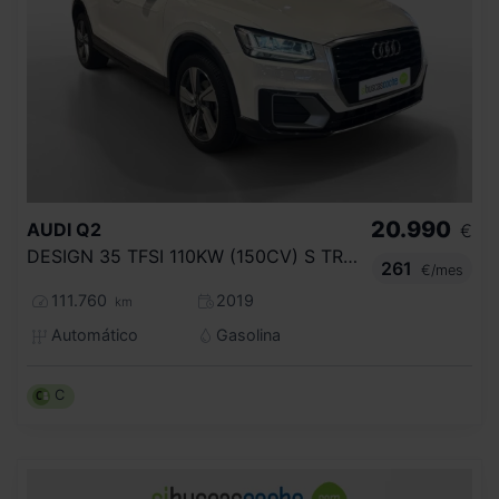
20.990
AUDI
Q2
€
DESIGN 35 TFSI 110KW (150CV) S TRONIC
261
€/mes
111.760
2019
km
Automático
Gasolina
C