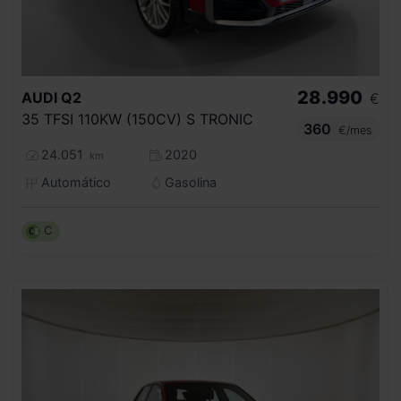
28.990
AUDI
Q2
€
35 TFSI 110KW (150CV) S TRONIC
360
€/mes
24.051
2020
km
Automático
Gasolina
C