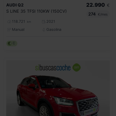
22.990
AUDI
Q2
€
S LINE 35 TFSI 110KW (150CV)
274
€/mes
118.721
2021
km
Manual
Gasolina
C