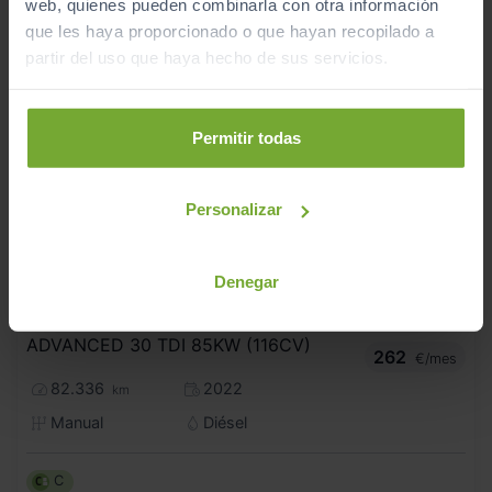
web, quienes pueden combinarla con otra información
que les haya proporcionado o que hayan recopilado a
partir del uso que haya hecho de sus servicios.
Permitir todas
Personalizar
Denegar
21.990
AUDI
Q2
€
ADVANCED 30 TDI 85KW (116CV)
262
€/mes
82.336
2022
km
Manual
Diésel
C