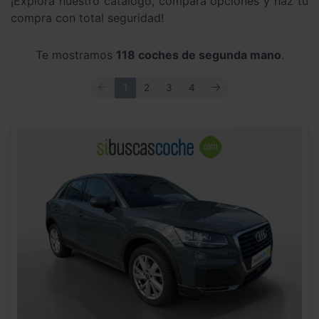
¡Explora nuestro catálogo, compara opciones y haz tu
compra con total seguridad!
Te mostramos
118 coches de segunda mano
.
ANTERIOR
SIGUIENTE
1
2
3
4