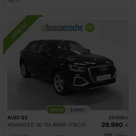
- 3.000
€
AUDI
Q2
29.990
€
26.990
ADVANCED 30 TDI 85KW (116CV)
€
321
€/mes