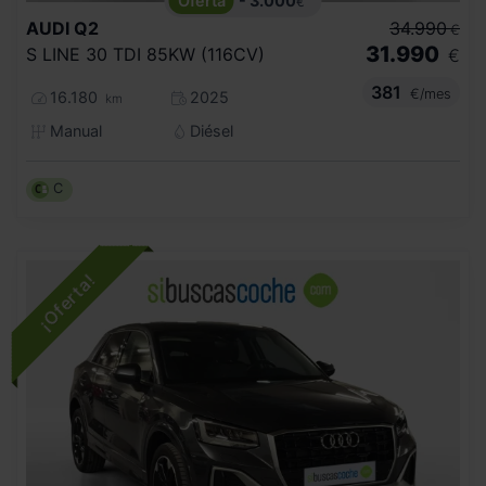
- 3.000
€
AUDI
Q2
34.990
€
31.990
S LINE 30 TDI 85KW (116CV)
€
381
€/mes
16.180
2025
km
Manual
Diésel
C