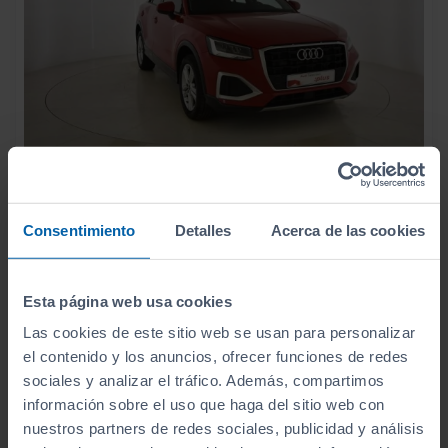
22.990
AUDI
Q2
€
ADVANCED 30 TDI 85KW (116CV) S TRONIC
Consentimiento
Detalles
Acerca de las cookies
274
€/mes
73.890
2023
km
Automático
Diésel
Esta página web usa cookies
Las cookies de este sitio web se usan para personalizar
C
el contenido y los anuncios, ofrecer funciones de redes
sociales y analizar el tráfico. Además, compartimos
información sobre el uso que haga del sitio web con
nuestros partners de redes sociales, publicidad y análisis