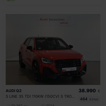
38.990
AUDI
Q2
€
S LINE 35 TDI 110KW (150CV) S TRONIC
464
€/mes
20.267
2024