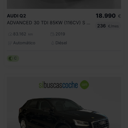
18.990
AUDI
Q2
€
ADVANCED 30 TDI 85KW (116CV) S TRONIC
236
€/mes
83.162
2019
km
Automático
Diésel
C