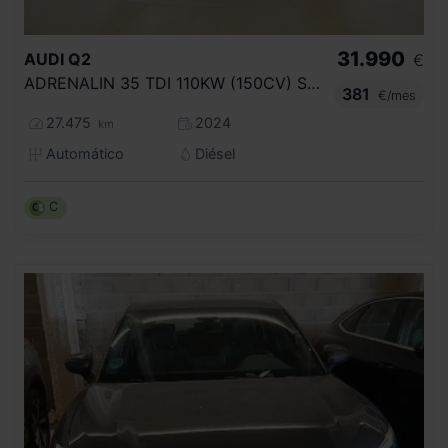
31.990
AUDI
Q2
€
ADRENALIN 35 TDI 110KW (150CV) S TRONIC
381
€/mes
27.475
2024
km
Automático
Diésel
C