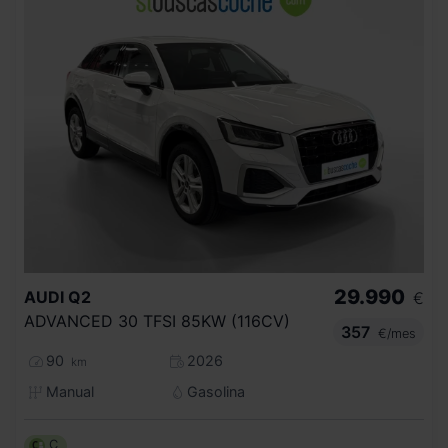
29.990
AUDI
Q2
€
ADVANCED 30 TFSI 85KW (116CV)
357
€/mes
90
2026
km
Manual
Gasolina
C