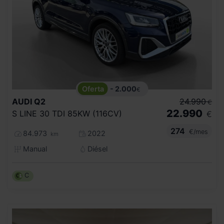
- 2.000
€
AUDI
Q2
24.990
€
22.990
S LINE 30 TDI 85KW (116CV)
€
274
€/mes
84.973
2022
km
Manual
Diésel
C