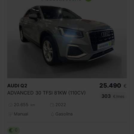
25.490
AUDI
Q2
€
ADVANCED 30 TFSI 81KW (110CV)
303
€/mes
20.655
2022
km
Manual
Gasolina
C