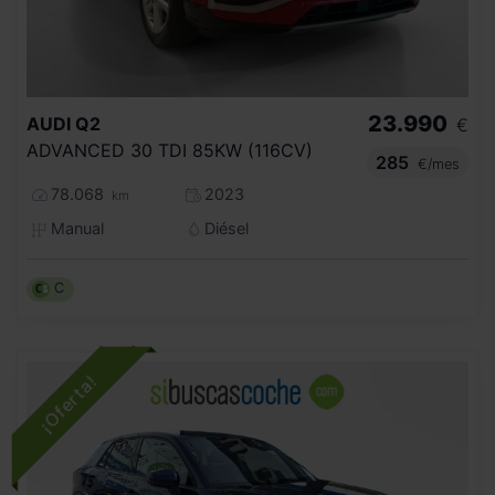
23.990
AUDI
Q2
€
ADVANCED 30 TDI 85KW (116CV)
285
€/mes
78.068
2023
km
Manual
Diésel
C