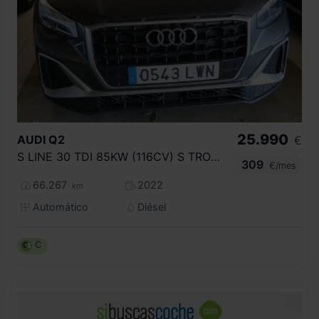
25.990
AUDI
Q2
€
S LINE 30 TDI 85KW (116CV) S TRONIC
309
€/mes
66.267
2022
km
Automático
Diésel
C