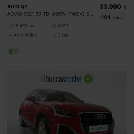
33.990
AUDI
Q2
€
ADVANCED 30 TDI 85KW (116CV) S TRONIC
404
€/mes
16.481
2023
km
Automático
Diésel
C