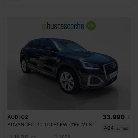
33.990
AUDI
Q2
€
ADVANCED 30 TDI 85KW (116CV) S TRONIC
404
€/mes
18.293
2023
km