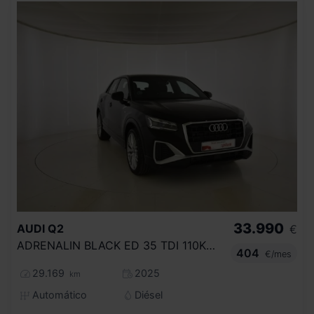
33.990
AUDI
Q2
€
ADRENALIN BLACK ED 35 TDI 110KW S TRONIC
404
€/mes
29.169
2025
km
Automático
Diésel