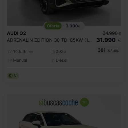
- 3.000
€
AUDI
Q2
34.990
€
31.990
ADRENALIN EDITION 30 TDI 85KW (116CV)
€
381
€/mes
14.646
2025
km
Manual
Diésel
C