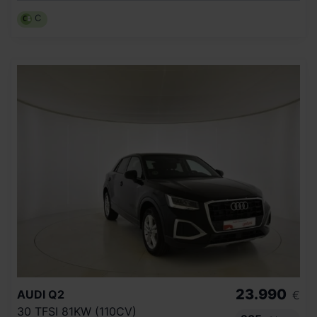
C
23.990
AUDI
Q2
€
30 TFSI 81KW (110CV)