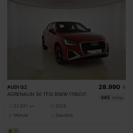
28.990
AUDI
Q2
€
ADRENALIN 30 TFSI 85KW (116CV)
345
€/mes
22.621
2025
km
Manual
Gasolina
C