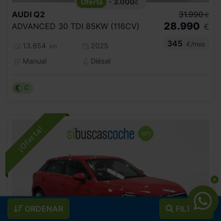
- 3.000
€
AUDI
Q2
31.990
€
28.990
ADVANCED 30 TDI 85KW (116CV)
€
345
€/mes
13.654
2025
km
Manual
Diésel
C
ORDENAR
FILTROS