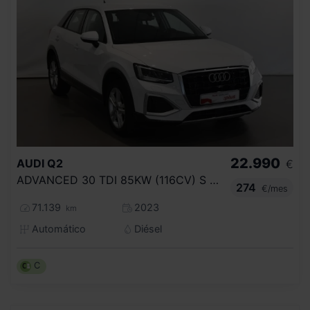
22.990
AUDI
Q2
€
ADVANCED 30 TDI 85KW (116CV) S TRONIC
274
€/mes
71.139
2023
km
Automático
Diésel
C