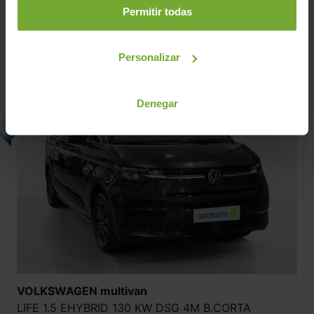
Permitir todas
C
7 plazas
Personalizar
Denegar
VOLKSWAGEN
multivan
LIFE 1.5 EHYBRID 130 KW DSG 4M B.CORTA