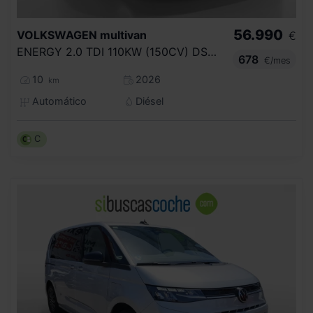
56.990
VOLKSWAGEN
multivan
€
ENERGY 2.0 TDI 110KW (150CV) DSG B.LARGA
678
€/mes
10
2026
km
Automático
Diésel
C