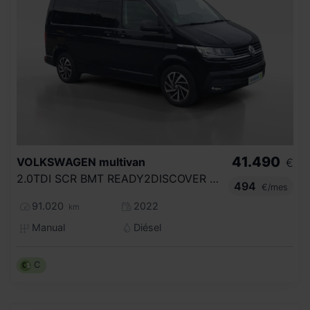
41.490
VOLKSWAGEN
multivan
€
2.0TDI SCR BMT READY2DISCOVER DSG7 110KW
494
€/mes
91.020
2022
km
Manual
Diésel
C