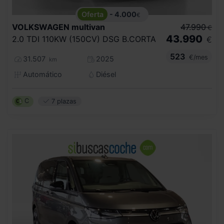
- 4.000
€
VOLKSWAGEN
multivan
47.990
€
43.990
2.0 TDI 110KW (150CV) DSG B.CORTA
€
523
€/mes
31.507
2025
km
Automático
Diésel
C
7 plazas