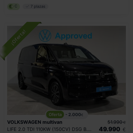
C
7 plazas
- 2.000
€
VOLKSWAGEN
multivan
51.990
€
49.990
LIFE 2.0 TDI 110KW (150CV) DSG B.CORTA
€