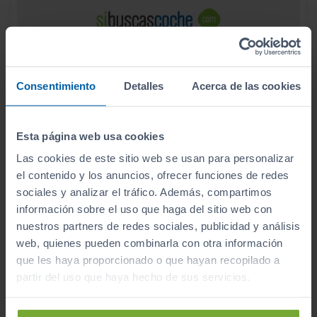
Consentimiento
Detalles
Acerca de las cookies
Esta página web usa cookies
Las cookies de este sitio web se usan para personalizar
el contenido y los anuncios, ofrecer funciones de redes
sociales y analizar el tráfico. Además, compartimos
información sobre el uso que haga del sitio web con
nuestros partners de redes sociales, publicidad y análisis
48.500
VOLKSWAGEN
multivan
€
web, quienes pueden combinarla con otra información
2.0 TDI 110KW (150CV) DSG B.CORTA
577
€/mes
que les haya proporcionado o que hayan recopilado a
30.277
2025
km
partir del uso que haya hecho de sus servicios.
Automático
Diésel