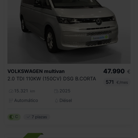
47.990
VOLKSWAGEN
multivan
€
2.0 TDI 110KW (150CV) DSG B.CORTA
571
€/mes
15.321
2025
km
Automático
Diésel
C
7 plazas