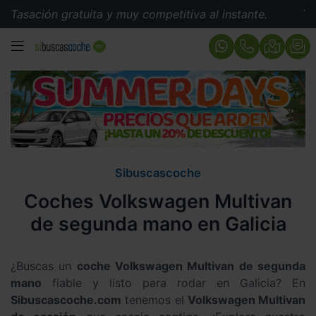
sación gratuita y muy competitiva al instante.
Tasació
MENÚ
Sibuscascoche
Coches Volkswagen Multivan
de segunda mano en Galicia
¿Buscas un
coche Volkswagen Multivan de segunda
mano
fiable y listo para rodar en Galicia? En
Sibuscascoche.com
tenemos el
Volkswagen Multivan