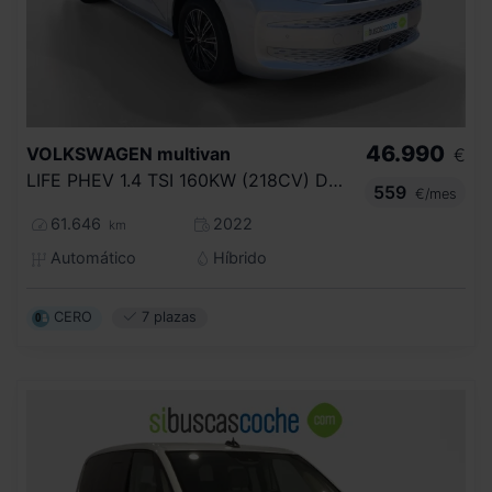
46.990
VOLKSWAGEN
multivan
€
LIFE PHEV 1.4 TSI 160KW (218CV) DSG BC
559
€/mes
61.646
2022
km
Automático
Híbrido
CERO
7 plazas