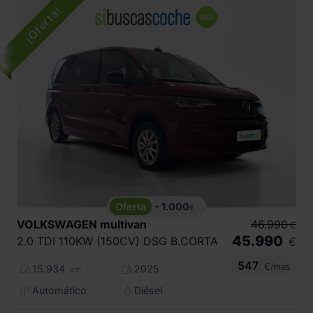
- 1.000
€
VOLKSWAGEN
multivan
46.990
€
45.990
2.0 TDI 110KW (150CV) DSG B.CORTA
€
547
€/mes
15.934
2025
km
Automático
Diésel