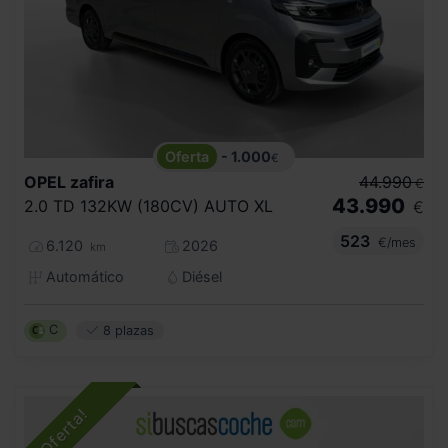
- 1.000
€
OPEL
zafira
44.990
€
43.990
2.0 TD 132KW (180CV) AUTO XL
€
523
€/mes
6.120
2026
km
Automático
Diésel
C
8 plazas