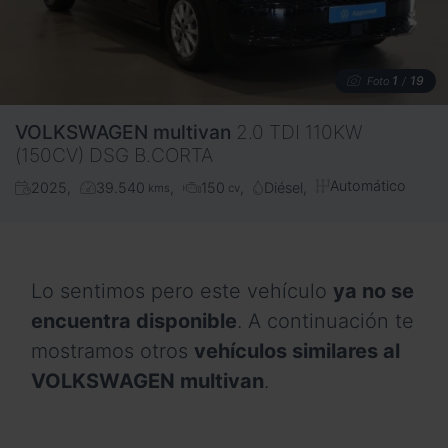
1
19
Foto
/
VOLKSWAGEN
multivan
2.0 TDI 110KW
(150CV) DSG B.CORTA
Automático
2025
39.540
150
Diésel
kms
cv
Lo sentimos pero este vehículo
ya no se
encuentra disponible
. A continuación te
mostramos otros
vehículos similares al
VOLKSWAGEN multivan
.