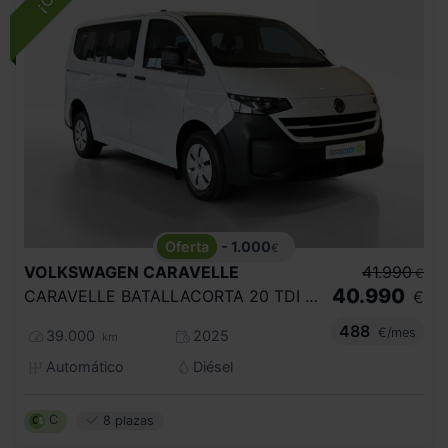
- 1.000
€
VOLKSWAGEN
CARAVELLE
41.990
€
40.990
CARAVELLE BATALLACORTA 20 TDI 150CV AUT
€
488
€/mes
39.000
2025
km
Automático
Diésel
C
8 plazas