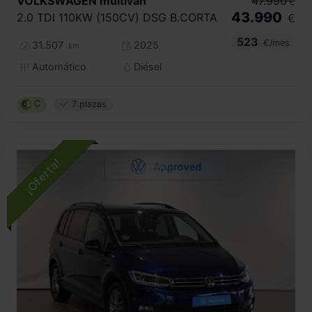
VOLKSWAGEN
multivan
47.990
€
43.990
2.0 TDI 110KW (150CV) DSG B.CORTA
€
523
€/mes
31.507
2025
km
Automático
Diésel
C
7 plazas