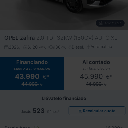
1
27
Foto
/
OPEL
zafira
2.0 TD 132KW (180CV) AUTO XL
Automático
2026
6.120
180
Diésel
kms
cv
Financiando
Al contado
sujeto a financiación
sin financiación
43.990
45.990
€*
€*
44.990
46.990
€
€
Llévatelo financiado
523
Recalcular cuota
desde
€/mes*