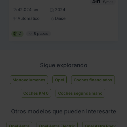
461
€/mes
42.024
2024
km
Automático
Diésel
C
8 plazas
Sigue explorando
Monovolumenes
Opel
Coches financiados
Coches KM 0
Coches segunda mano
Otros modelos que pueden interesarte
Opel Astra
Opel Astra Electric
Opel Astra Phev