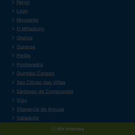
Ferrol
Lugo
Mourente
O Milladoiro
Oleiros
Ourense
Perillo
Pontevedra
Quintela Canedo
San Cibrao das Viñas
Santiago de Compostela
Vigo
Vilagarcía de Arousa
Valladolid
Me interesa
MARCAS PRINCIPALES