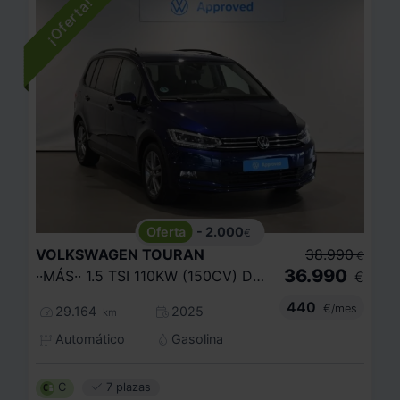
- 2.000
€
VOLKSWAGEN
TOURAN
38.990
€
36.990
··MÁS·· 1.5 TSI 110KW (150CV) DSG
€
440
€/mes
29.164
2025
km
Automático
Gasolina
C
7 plazas