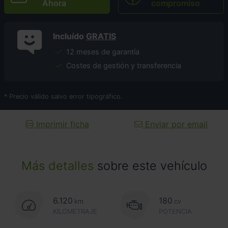
Ahora
compromiso
Incluído
GRATIS
12 meses de garantía
Costes de gestión y transferencia
* Precio válido salvo error tipográfico.
Imprimir ficha
Enviar por email
Más detalles
sobre este vehículo
6.120
180
km
cv
KILOMETRAJE
POTENCIA