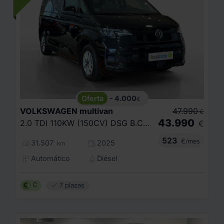
- 4.000
€
VOLKSWAGEN
multivan
47.990
€
43.990
2.0 TDI 110KW (150CV) DSG B.CORTA
€
523
€/mes
31.507
2025
km
Automático
Diésel
C
7 plazas