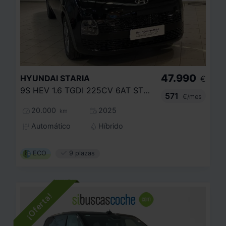
47.990
HYUNDAI
STARIA
€
9S HEV 1.6 TGDI 225CV 6AT STYLE
571
€/mes
20.000
2025
km
Automático
Híbrido
ECO
9 plazas