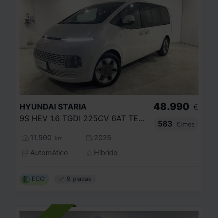
48.990
HYUNDAI
STARIA
€
9S HEV 1.6 TGDI 225CV 6AT TECNO
583
€/mes
11.500
2025
km
Automático
Híbrido
ECO
9 plazas