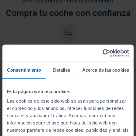
¿Por qué comprar en Sibuscascoche?
Compra tu coche con confianza
Vehículos revisados
Revisión de
250 puntos revisados
por nuestro
Consentimiento
Detalles
Acerca de las cookies
equipo de profesionales.
Esta página web usa cookies
Las cookies de este sitio web se usan para personalizar
el contenido y los anuncios, ofrecer funciones de redes
Kilometraje garantizado
sociales y analizar el tráfico. Además, compartimos
información sobre el uso que haga del sitio web con
Somos transparentes. Compra tu coche con
nuestros partners de redes sociales, publicidad y análisis
certificado de kilómetros
reales.