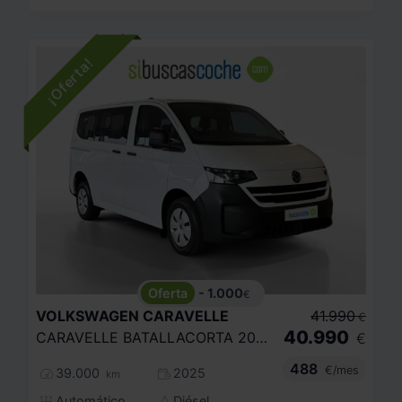
- 1.000
€
VOLKSWAGEN
CARAVELLE
41.990
€
40.990
CARAVELLE BATALLACORTA 20 TDI 150CV AUT
€
488
€/mes
39.000
2025
km
Automático
Diésel