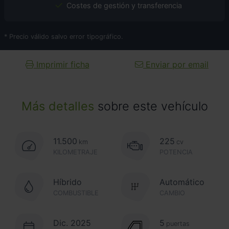
Costes de gestión y transferencia
* Precio válido salvo error tipográfico.
Imprimir ficha
Enviar por email
Más detalles
sobre este vehículo
11.500
225
km
cv
KILOMETRAJE
POTENCIA
Híbrido
Automático
COMBUSTIBLE
CAMBIO
Dic. 2025
5
puertas