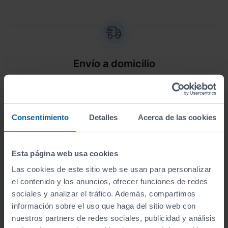
Envío a domicilio
Sin desplazamientos,
te lo llevamos a casa
. Antes
de lo que crees, lo tendrás en tus manos.
Consentimiento
Detalles
Acerca de las cookies
Esta página web usa cookies
Aceptamos tu coche como parte del
Las cookies de este sitio web se usan para personalizar
pago
el contenido y los anuncios, ofrecer funciones de redes
sociales y analizar el tráfico. Además, compartimos
Te ofrecemos las
tasaciones más competitivas
información sobre el uso que haga del sitio web con
del mercado
.
nuestros partners de redes sociales, publicidad y análisis