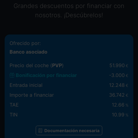
Grandes descuentos por financiar con
nosotros. ¡Descúbrelos!
Ofrecido por:
Banco asociado
Precio del coche (
PVP
)
51.990
€
Bonificación por financiar
-
3.000
€
Entrada inicial
12.248
€
Importe a financiar
36.742
€
TAE
12.66
%
TIN
10.99
%
Documentación necesaria