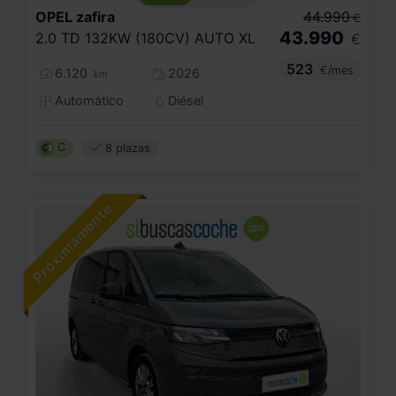
OPEL
zafira
44.990
€
43.990
2.0 TD 132KW (180CV) AUTO XL
€
523
€/mes
6.120
2026
km
Automático
Diésel
C
8 plazas