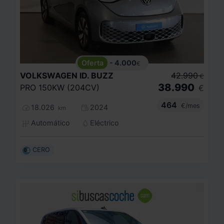
- 4.000
€
VOLKSWAGEN
ID. BUZZ
42.990
€
38.990
PRO 150KW (204CV)
€
464
€/mes
18.026
2024
km
Automático
Eléctrico
CERO