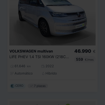
46.990
VOLKSWAGEN
multivan
€
LIFE PHEV 1.4 TSI 160KW (218CV) DSG BC
559
€/mes
61.646
2022
km
Automático
Híbrido
CERO
7 plazas