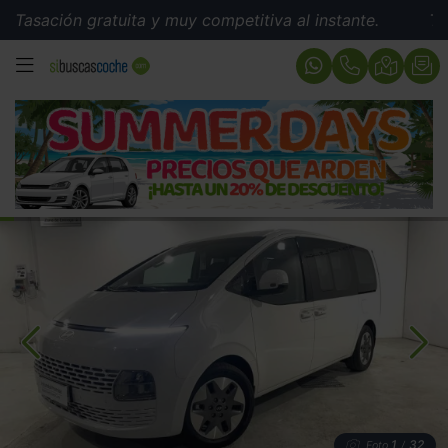
ión gratuita y muy competitiva al instante.
Tasación g
MENÚ
1
32
Foto
/