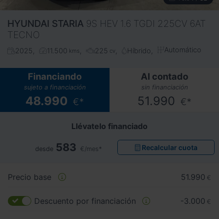
HYUNDAI
STARIA
9S HEV 1.6 TGDI 225CV 6AT
TECNO
Automático
2025
11.500
225
Híbrido
kms
cv
Financiando
Al contado
sujeto a financiación
sin financiación
48.990
51.990
€*
€*
Llévatelo financiado
583
Recalcular cuota
desde
€/mes*
Precio base
51.990
€
Descuento por financiación
-3.000
€