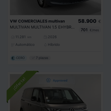
58.900
VW COMERCIALES
multivan
€
MULTIVAN MULTIVAN 1.5 EHYBRID 130 KW (177 CV) / 100 KW (136 CV) DSG 6 VEL. 4MOTION 19,7 KWH
701
€/mes
11.281
2026
km
Automático
Híbrido
CERO
7 plazas