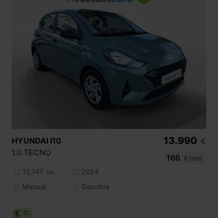
13.990
HYUNDAI
I10
€
1.0 TECNO
166
€/mes
15.147
2024
km
Manual
Gasolina
C