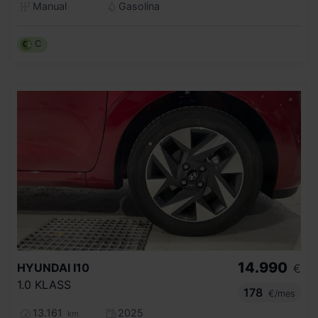
Manual
Gasolina
C
14.990
HYUNDAI
I10
€
1.0 KLASS
178
€/mes
13.161
2025
km