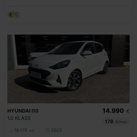
C
14.990
HYUNDAI
I10
€
1.0 KLASS
178
€/mes
16.175
2025
km