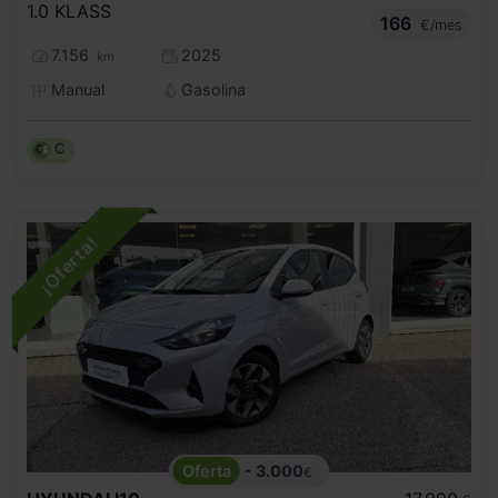
1.0 KLASS
166
€/mes
7.156
2025
km
Manual
Gasolina
C
- 3.000
€