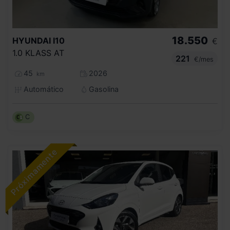
18.550
HYUNDAI
I10
€
1.0 KLASS AT
221
€/mes
45
2026
km
Automático
Gasolina
C