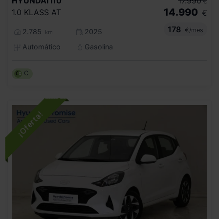
HYUNDAI
I10
17.990
€
14.990
1.0 KLASS AT
€
178
€/mes
2.785
2025
km
Automático
Gasolina
C