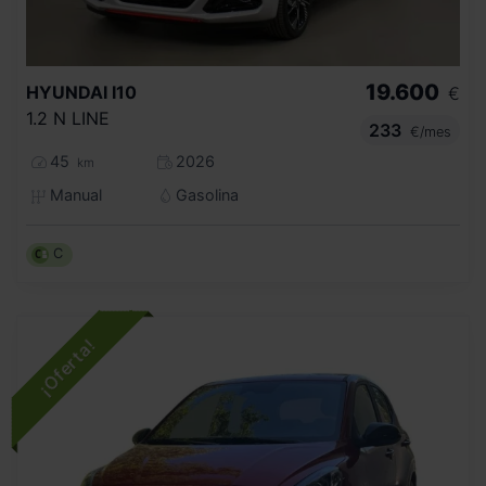
19.600
HYUNDAI
I10
€
1.2 N LINE
233
€/mes
45
2026
km
Manual
Gasolina
C