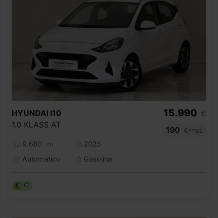
15.990
HYUNDAI
I10
€
1.0 KLASS AT
190
€/mes
9.680
2025
km
Automático
Gasolina
C