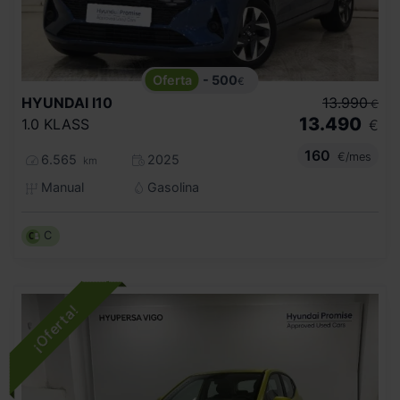
- 500
€
HYUNDAI
I10
13.990
€
13.490
1.0 KLASS
€
160
€/mes
6.565
2025
km
Manual
Gasolina
C