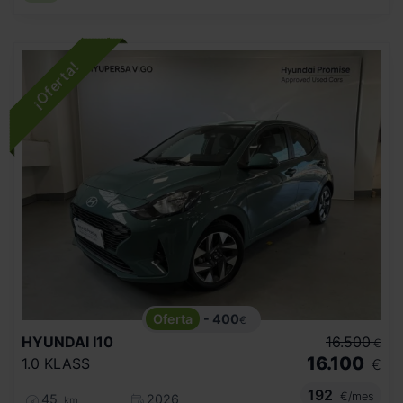
- 400
€
HYUNDAI
I10
16.500
€
16.100
1.0 KLASS
€
192
€/mes
45
2026
km