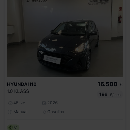
16.500
HYUNDAI
I10
€
1.0 KLASS
196
€/mes
45
2026
km
Manual
Gasolina
C