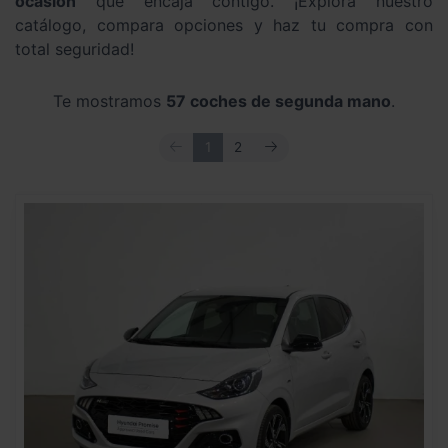
ocasión
que encaja contigo. ¡Explora nuestro
catálogo, compara opciones y haz tu compra con
total seguridad!
Te mostramos
57 coches de segunda mano
.
ANTERIOR
SIGUIENTE
1
2