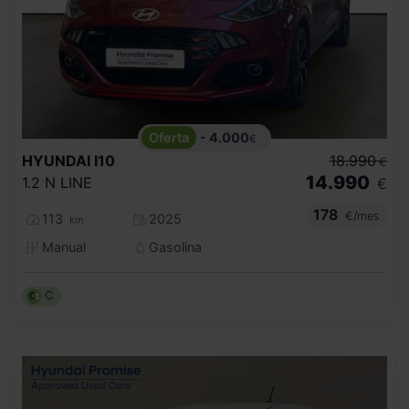
- 4.000
€
HYUNDAI
I10
18.990
€
14.990
1.2 N LINE
€
178
€/mes
113
2025
km
Manual
Gasolina
C