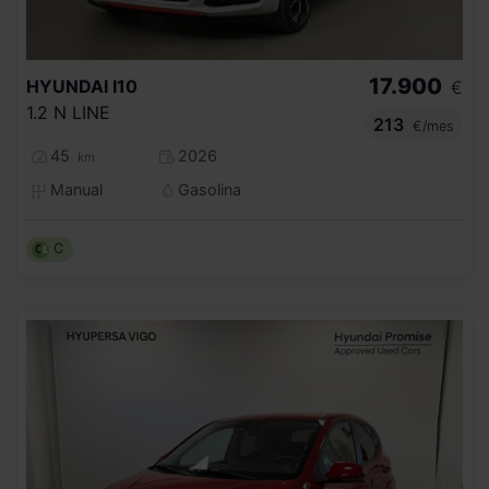
17.900
HYUNDAI
I10
€
1.2 N LINE
213
€/mes
45
2026
km
Manual
Gasolina
C