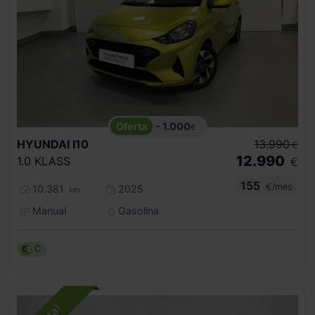
- 1.000
€
HYUNDAI
I10
13.990
€
12.990
1.0 KLASS
€
155
€/mes
10.381
2025
km
Manual
Gasolina
C