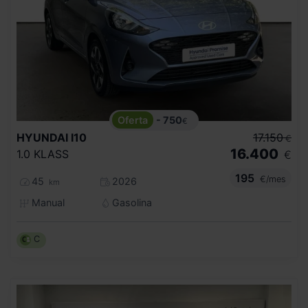
- 750
€
HYUNDAI
I10
17.150
€
16.400
1.0 KLASS
€
195
€/mes
45
2026
km
Manual
Gasolina
C