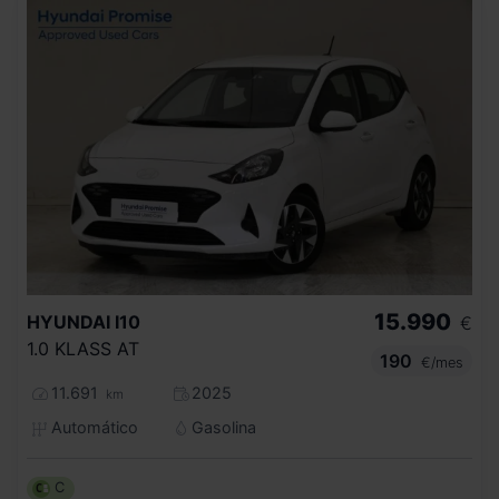
15.990
HYUNDAI
I10
€
1.0 KLASS AT
190
€/mes
11.691
2025
km
Automático
Gasolina
C