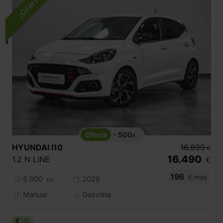
- 500
€
HYUNDAI
I10
16.990
€
16.490
1.2 N LINE
€
196
€/mes
5.000
2026
km
Manual
Gasolina
C