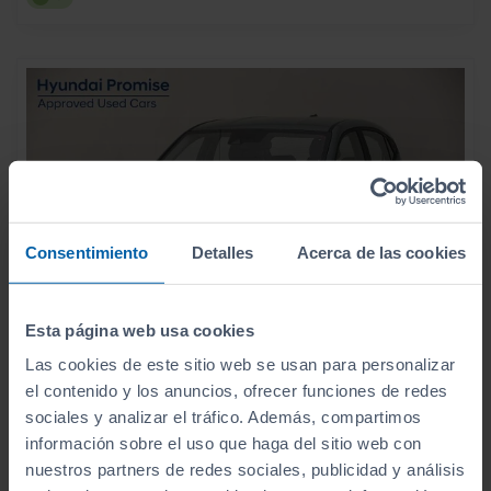
Consentimiento
Detalles
Acerca de las cookies
Esta página web usa cookies
Las cookies de este sitio web se usan para personalizar
13.490
HYUNDAI
I10
€
el contenido y los anuncios, ofrecer funciones de redes
1.0 KLASS
sociales y analizar el tráfico. Además, compartimos
160
€/mes
información sobre el uso que haga del sitio web con
10.435
2025
km
nuestros partners de redes sociales, publicidad y análisis
Manual
Gasolina