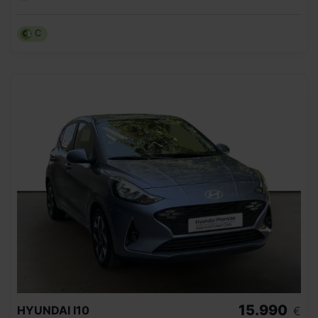
C
15.990
HYUNDAI
I10
€