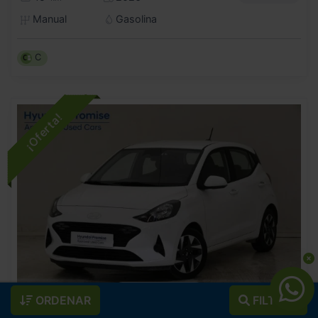
Manual
Gasolina
C
- 400
€
ORDENAR
FILTROS
HYUNDAI
I10
16.900
€