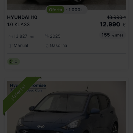
- 1.000
€
HYUNDAI
I10
13.990
€
12.990
1.0 KLASS
€
155
€/mes
13.827
2025
km
Manual
Gasolina
C